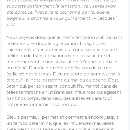
vous pouvez être exposés
» ; «
Heureux l’homme qui
supporte patiemment la tentation ; car, après avoir
été éprouvé, il recevra la couronne de vie, que le
Seigneur a promise à ceux qui l’aiment
» – Jacques 1 :
2, 12.
Nous voyons donc que le mot « tentation » utilisé dans
la Bible a une double signification. Il s’agit, pre­
mièrement, d’une épreuve ou d’une expérience de fi­
délité ou de transformation de notre caractère et,
deuxièmement, d’une stimulation à l’égard du mal et
du péché. Dans la dernière signification de ce mot
(celle de notre texte), Dieu ne tente personne, c’est-à-
dire qu’Il n’incite personne au mal ou au péché. C’est
Satan qui, par son esprit, conduit l’humanité dans de
telles tentations en utilisant ses influences qui agissent
dans nos corps, dans ceux des autres et dans tout
notre en­vironnement corrompu.
Dieu a permis, Il permet et permettra encore jusqu’à
un temps déterminé, que les influences mauvaises
s’étendent sur la terre, ce qui ne signifie nullement