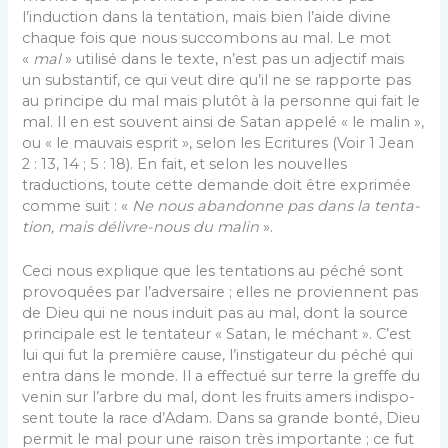
l’induction dans la tentation, mais bien l’aide divine
chaque fois que nous succombons au mal. Le mot
«
mal
» utilisé dans le texte, n’est pas un adjectif mais
un substantif, ce qui veut dire qu’il ne se rapporte pas
au principe du mal mais plutôt à la personne qui fait le
mal. Il en est souvent ainsi de Satan appelé « le ma­lin »,
ou « le mauvais esprit », selon les Ecritures (Voir 1 Jean
2 : 13, 14 ; 5 : 18). En fait, et selon les nouvel­les
traductions, toute cette demande doit être exprimée
comme suit : «
Ne nous abandonne pas dans la tenta­
tion, mais délivre-nous du malin
».
Ceci nous explique que les tentations au péché sont
provoquées par l’adversaire ; elles ne proviennent pas
de Dieu qui ne nous induit pas au mal, dont la source
principale est le tentateur « Satan, le méchant ». C’est
lui qui fut la première cause, l’instigateur du péché qui
entra dans le monde. Il a effectué sur terre la greffe du
venin sur l’arbre du mal, dont les fruits amers indispo­
sent toute la race d’Adam. Dans sa grande bonté, Dieu
permit le mal pour une raison très importante ; ce fut