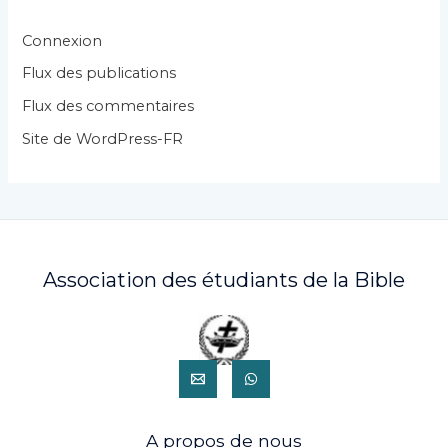
o
r
Connexion
i
Flux des publications
e
Flux des commentaires
s
Site de WordPress-FR
Association des étudiants de la Bible
A propos de nous