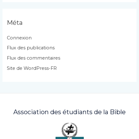
t
é
g
Méta
o
r
Connexion
i
Flux des publications
e
Flux des commentaires
s
Site de WordPress-FR
Association des étudiants de la Bible