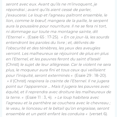
seront avec eux. Avant qu’ils ne m’invoquent, je
répondrai ; avant qu’ils aient cessé de parler,
j’exaucerai. Le loup et l’agneau paîtront ensemble, le
lion, comme le bœuf, mangera de la paille, le serpent
aura la poussière pour nourriture. Il ne se fera ni tort,
ni dommage sur toute ma montagne sainte, dit
l’Eternel « .
(Esaïe 65 : 17-25).
» En ce jour-là, les sourds
entendront les paroles du livre ; et, délivrés de
l’obscurité et des ténèbres, les yeux des aveugles
verront. Les malheureux se réjouiront de plus en plus
en l’Eternel, et les pauvres feront du saint d’Israël
(Christ)
le sujet de leur allégresse. Car le violent ne sera
plus, le moqueur aura fini et tous ceux qui veillaient
pour l’iniquité, seront exterminés «
(Esaïe 29 : 18-20).
» Il
(Christ)
respirera la crainte de l’Eternel. Il ne jugera
point sur l’apparence … Mais Il jugera les pauvres avec
équité, et Il reprendra avec droiture les malheureux de
la terre. «
(Esaïe 11 : 3, 4).
» Le loup habitera avec
l’agneau et la panthère se couchera avec le chevreau ;
le veau, le lionceau et le bétail qu’on engraisse, seront
ensemble et un petit enfant les conduira «
(verset 6).