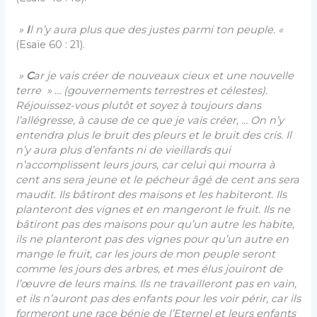
»
I
l n’y aura plus que des justes parmi ton peuple. «
(Esaïe 60 : 21).
»
C
ar je vais créer de nouveaux cieux et une nouvelle
terre » … (gouvernements terrestres et célestes).
Réjouissez-vous plutôt et soyez à toujours dans
l’allégresse, à cause de ce que je vais créer, … On n’y
entendra plus le bruit des pleurs et le bruit des cris. Il
n’y aura plus d’enfants ni de vieillards qui
n’accomplissent leurs jours, car celui qui mourra à
cent ans sera jeune et le pécheur âgé de cent ans sera
maudit. Ils bâtiront des maisons et les habiteront. Ils
planteront des vignes et en mangeront le
fruit. Ils ne
bâtiront pas des maisons pour qu’un autre les habite,
ils ne planteront pas des vignes pour qu’un autre en
mange le fruit, car les jours de mon peuple seront
comme les jours des arbres, et mes élus jouiront de
l’œuvre de leurs mains. Ils ne travailleront pas en vain,
et ils n’auront pas des enfants pour les voir périr, car ils
formeront une race bénie de l’Eternel et leurs enfants