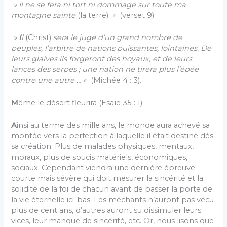
» Il ne se fera ni tort ni dommage sur toute ma
montagne sainte
(la terre).
«
(verset 9)
»
I
l
(Christ)
sera le juge d’un grand nombre de
peuples, l’arbitre de nations puissantes, lointaines. De
leurs glaives ils forgeront des hoyaux, et de leurs
lances des serpes ; une nation ne tirera plus l’épée
contre une autre … «
(Michée 4 : 3).
M
ême le désert fleurira (Esaïe 35 : 1)
A
insi au terme des mille ans, le monde aura achevé sa
montée vers la perfection à laquelle il était destiné dès
sa création. Plus de malades physiques, mentaux,
moraux, plus de soucis matériels, économiques,
sociaux. Cependant viendra une dernière épreuve
courte mais sévère qui doit mesurer la sincérité et la
solidité de la foi de chacun avant de passer la porte de
la vie éternelle ici-bas. Les méchants n’auront pas vécu
plus de cent ans, d’autres auront su dissimuler leurs
vices, leur manque de sincérité, etc. Or, nous lisons que