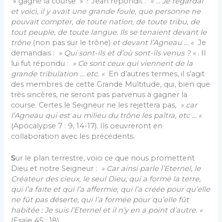
» gagné la course » ? Jean répondit :
» … Je regardai
et voici, il y avait une grande foule, que personne ne
pouvait compter, de toute nation, de toute tribu, de
tout peuple, de toute langue. Ils se tenaient devant le
trône
(non pas sur le trône)
et devant l’Agneau … «
Je
demandais :
» Qui sont-ils et d’où sont-ils venus ? « .
Il
lui fut répondu :
» Ce sont ceux qui viennent de la
grande tribulation … etc. «
En d’autres termes, il s’agit
des membres de cette Grande Multitude, qui, bien que
très sincères, ne seront pas parvenus à gagner la
course. Certes le Seigneur ne les rejettera pas,
» car
l’Agneau qui est au milieu du trône les paîtra,
etc
… «
(Apocalypse 7 : 9, 14-17). Ils oeuvreront en
collaboration avec les précédents.
S
ur le plan terrestre, voici ce que nous promettent
Dieu et notre Seigneur :
» Car ainsi parle l’Eternel, le
Créateur des cieux, le seul Dieu, qui a formé la terre,
qui l’a faite et qui l’a affermie, qui l’a créée pour qu’elle
ne fût pas déserte, qui l’a formée pour qu’elle fût
habitée : Je suis l’Eternel et il n’y en a point d’autre. «
(Esaïe 45 : 18).