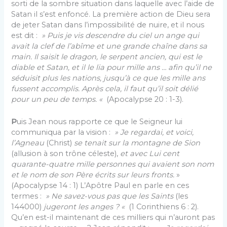
sorti de la sombre situation dans laquelle avec l’aide de
Satan il s’est enfoncé. La première action de Dieu sera
de jeter Satan dans l’impossibilité de nuire, et il nous
est dit :
» Puis je vis descendre du ciel un ange qui
avait la clef de l’abîme et une grande chaîne dans sa
main. Il saisit le dragon, le serpent ancien, qui est le
diable et Satan, et il le lia pour mille ans … afin qu’il ne
séduisit plus les nations, jusqu’à ce que les mille ans
fussent accomplis. Après cela, il faut qu’il soit délié
pour un peu de temps. «
(Apocalypse 20 : 1-3).
P
uis Jean nous rapporte ce que le Seigneur lui
communiqua par la vision :
» Je regardai, et voici,
l’Agneau
(Christ)
se tenait sur la montagne de Sion
(allusion à son trône céleste),
et avec Lui cent
quarante-quatre mille personnes qui avaient son nom
et le nom de son Père écrits sur leurs fronts.
»
(Apocalypse 14 : 1) L’Apôtre Paul en parle en ces
termes :
» Ne savez-vous pas que les Saints
(les
144000)
jugeront les anges ? «
(1 Corinthiens 6 : 2).
Qu’en est-il maintenant de ces milliers qui n’auront pas