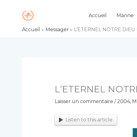
Aller
au
Accueil
Manne
contenu
Accueil
Messager
L’ETERNEL NOTRE DIEU
L’ETERNEL NOTR
Laisser un commentaire
/
2004
,
M
Listen to this article