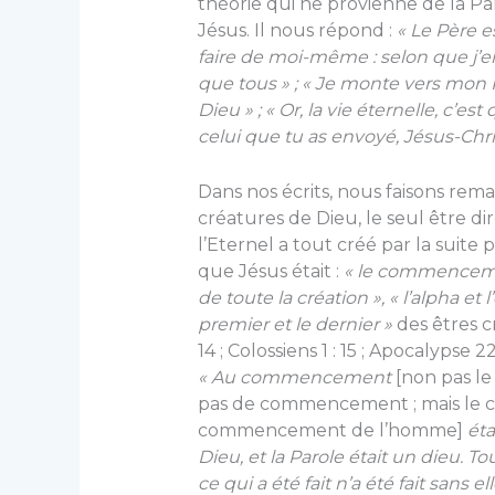
théorie qui ne provienne de la 
Jésus. Il nous répond :
« Le Père e
faire de moi-même : selon que j’en
que tous » ; « Je monte vers mon 
Dieu » ; « Or, la vie éternelle, c’est 
celui que tu as envoyé, Jésus-Chris
Dans nos écrits, nous faisons rem
créatures de Dieu, le seul être di
l’Eternel a tout créé par la suite pa
que Jésus était :
« le commenceme
de toute la création », « l’alpha e
premier et le dernier »
des êtres c
14 ; Colossiens 1 : 15 ; Apocalypse 22
« Au commencement
[non pas le
pas de commencement ; mais le
commencement de l’homme]
éta
Dieu, et la Parole était un dieu. To
ce qui a été fait n’a été fait sans ell