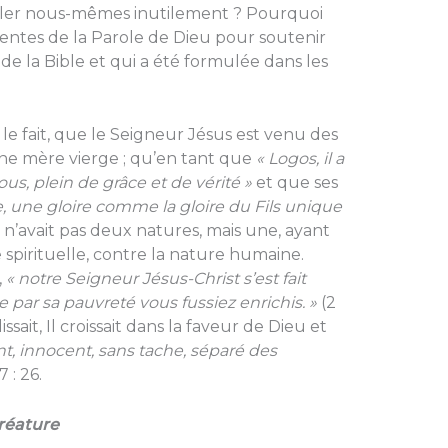
ller nous-mêmes inutilement ? Pourquoi
identes de la Parole de Dieu pour soutenir
 de la Bible et qui a été formulée dans les
e fait, que le Seigneur Jésus est venu des
d’une mère vierge ; qu’en tant que
« Logos, il a
nous, plein de grâce et de vérité »
et que ses
, une gloire comme la gloire du Fils unique
us n’avait pas deux natures, mais une, ayant
 spirituelle, contre la nature humaine.
,
« notre Seigneur Jésus-Christ s’est fait
ue par sa pauvreté vous fussiez enrichis. »
(2
issait, Il croissait dans la faveur de Dieu et
int, innocent, sans tache, séparé des
 : 26.
réature