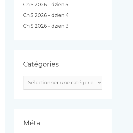
ChiS 2026 – dzien 5
ChiS 2026 – dzien 4
ChiS 2026 – dzien 3
Catégories
C
a
t
é
g
Méta
o