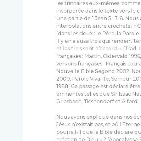
les trinitaires eux-mêmes, comme
incorporée dans le texte vers le 
une partie de 1 Jean 5 : 7, 8. Nous
interpolations entre crochets : « 
[dans les cieux : le Père, la Parole 
Il y en a aussi trois qui rendent té
et les trois sont d’accord. » [Trad
françaises : Martin, Ostervald 199
versions françaises : Français cou
Nouvelle Bible Segond 2002, Nouv
2000, Parole Vivante, Semeur 20
1988] Ce passage est déclaré être
éminentes telles que Sir Isaac N
Griesbach, Ticshendorf et Alford.
Nous avons expliqué dans nos écr
Jésus n’existait pas, et où l’Eter
pourrait-il que la Bible déclare 
création de Dieu » ? (Apocalypse 3 