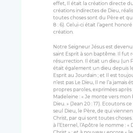
effet, Il était la création directe
créations indirectes de Dieu, réal
toutes choses sont du Père et que 
8 : 6). Celui-ci était l’agent hon
création.
Notre Seigneur Jésus est devenu le
saint Esprit à son baptême. Il fut 
résurrection. Il était un dieu (un 
était également un dieu depuis l
Esprit au Jourdain ; et Il est toujou
n’est pas Le Dieu, Il ne l’a jamais
propres paroles, exprimées après sa
Madeleine : « Je monte vers mon 
Dieu. » (Jean 20 : 17). Ecoutons ce
seul Dieu, le Père, de qui vienne
Christ, par qui sont toutes choses. 
à l’Eternel, l’Apôtre le nomme : «
Christ » ; et à nouveau encore « 