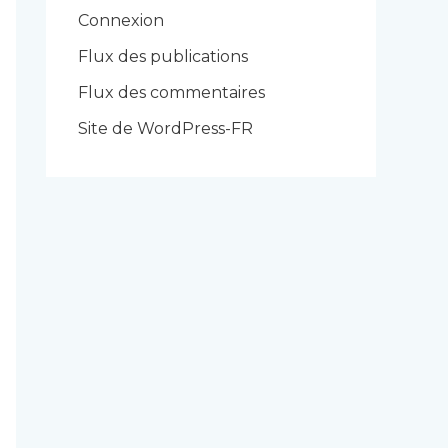
r
Connexion
i
Flux des publications
e
Flux des commentaires
s
Site de WordPress-FR