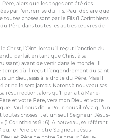
 du Père, alors que les anges ont été des
isées par l’entremise du Fils. Paul déclare que
toutes choses sont par le Fils (1 Corinthiens
oré du Père dans toutes les autres œuvres de
 Christ, l’Oint, lorsqu’Il reçut l’onction du
rendu parfait en tant que Christ à sa
Puissant) avant de venir dans le monde ; Il
e temps où Il reçut l’engendrement du saint
rs un dieu, assis à la droite du Père. Mais Il
 été et ne le sera jamais. Notons à nouveau ses
 résurrection, alors qu’Il parlait à Marie-
Père et votre Père, vers mon Dieu et votre
 que Paul nous dit : « Pour nous il n’y a qu’un
nt toutes choses … et un seul Seigneur, Jésus-
» (1 Corinthiens 8 : 6). A nouveau, se référant
 Dieu, le Père de notre Seigneur Jésus-
le Dieu et Père de notre Seigneur Jésus-