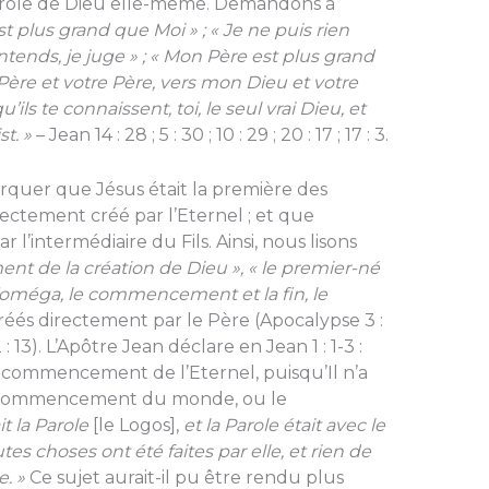
Parole de Dieu elle-même. Demandons à
st plus grand que Moi » ; « Je ne puis rien
tends, je juge » ; « Mon Père est plus grand
Père et votre Père, vers mon Dieu et votre
qu’ils te connaissent, toi, le seul vrai Dieu, et
t. »
– Jean 14 : 28 ; 5 : 30 ; 10 : 29 ; 20 : 17 ; 17 : 3.
arquer que Jésus était la première des
rectement créé par l’Eternel ; et que
r l’intermédiaire du Fils. Ainsi, nous lisons
nt de la créa
tion de Dieu », « le premier-né
t l’oméga, le commencement et la fin, le
réés directement par le Père (Apocalypse 3 :
 : 13). L’Apôtre Jean déclare en Jean 1 : 1-3 :
 commencement de l’Eternel, puisqu’Il n’a
 commencement du monde, ou le
it la Parole
[le Logos],
et la Parole était avec le
utes choses ont été faites par elle, et rien de
e. »
Ce sujet aurait-il pu être rendu plus