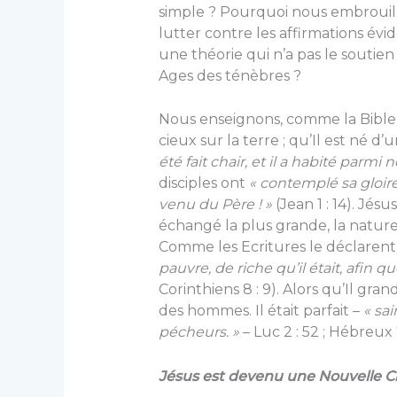
simple ? Pourquoi nous embroui
lutter contre les affirmations év
une théorie qui n’a pas le soutien
Ages des ténèbres ?
Nous enseignons, comme la Bible l
cieux sur la terre ; qu’Il est né 
été fait chair, et il a habité parmi 
disciples ont
« contemplé sa gloire
venu du Père ! »
(Jean 1 : 14). Jés
échangé la plus grande, la nature
Comme les Ecritures le déclarent
pauvre, de riche qu’il était, afin q
Corinthiens 8 : 9). Alors qu’Il grand
des hommes. Il était parfait –
« sa
pécheurs. »
– Luc 2 : 52 ; Hébreux 7
Jésus est devenu une Nouvelle C