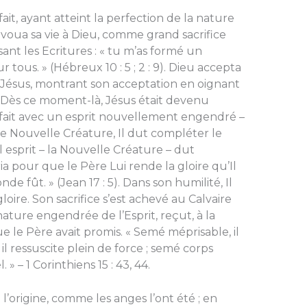
fait, ayant atteint la perfection de la nature
 voua sa vie à Dieu, comme grand sacrifice
nt les Ecritures : « tu m’as formé un
r tous. » (Hébreux 10 : 5 ; 2 : 9). Dieu accepta
 Jésus, montrant son acceptation en oignant
. Dès ce moment-là, Jésus était devenu
fait avec un esprit nouvellement engendré –
e Nouvelle Créature, Il dut compléter le
el esprit – la Nouvelle Créature – dut
ria pour que le Père Lui rende la gloire qu’Il
de fût. » (Jean 17 : 5). Dans son humilité, Il
ire. Son sacrifice s’est achevé au Calvaire
nature engendrée de l’Esprit, reçut, à la
e le Père avait promis. « Semé méprisable, il
 il ressuscite plein de force ; semé corps
. » – 1 Corinthiens 15 : 43, 44.
 l’origine, comme les anges l’ont été ; en