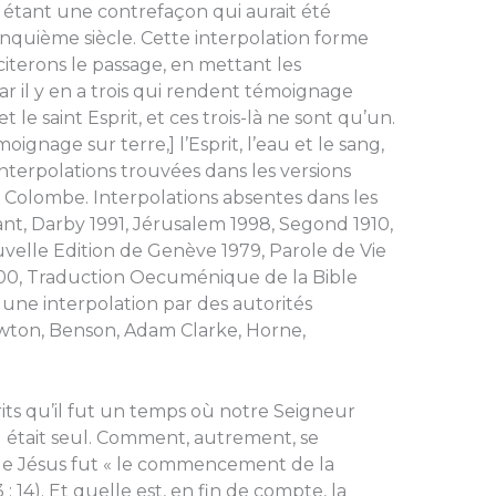
 étant une contrefaçon qui aurait été
cinquième siècle. Cette interpolation forme
 citerons le passage, en mettant les
Car il y en a trois qui rendent témoignage
et le saint Esprit, et ces trois-là ne sont qu’un.
moignage sur terre,] l’Esprit, l’eau et le sang,
. Interpolations trouvées dans les versions
6, Colombe. Interpolations absentes dans les
rant, Darby 1991, Jérusalem 1998, Segond 1910,
elle Edition de Genève 1979, Parole de Vie
00, Traduction Oecuménique de la Bible
 une interpolation par des autorités
ewton, Benson, Adam Clarke, Horne,
its qu’il fut un temps où notre Seigneur
nel était seul. Comment, autrement, se
que Jésus fut « le commencement de la
: 14). Et quelle est, en fin de compte, la