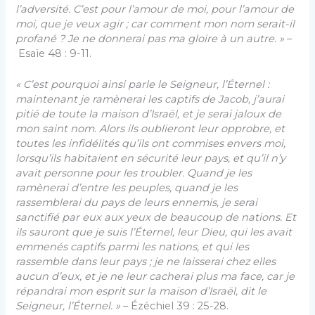
l’adversité. C’est pour l’amour de moi, pour l’amour de
moi, que je veux agir ; car comment mon nom serait-il
profané ? Je ne donnerai pas ma gloire à un autre. »
–
Esaïe 48 : 9-11.
« C’est pourquoi ainsi parle le Seigneur, l’Éternel :
maintenant je ramènerai les captifs de Jacob, j’aurai
pitié de toute la maison d’Israël, et je serai jaloux de
mon saint nom. Alors ils oublieront leur opprobre, et
toutes les infidélités qu’ils ont commises envers moi,
lorsqu’ils habitaient en sécurité leur pays, et qu’il n’y
avait personne pour les troubler. Quand je les
ramènerai d’entre les peuples, quand je les
rassemblerai du pays de leurs ennemis, je serai
sanctifié par eux aux yeux de beaucoup de nations. Et
ils sauront que je suis l’Éternel, leur Dieu, qui les avait
emmenés captifs parmi les nations, et qui les
rassemble dans leur pays ; je ne laisserai chez elles
aucun d’eux, et je ne leur cacherai plus ma face, car je
répandrai mon esprit sur la maison d’Israël, dit le
Seigneur, l’Éternel. »
– Ézéchiel 39 : 25-28.