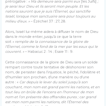
prérogative :
« Ma demeure sera parmi eux
[les Juifs]
;
je serai leur Dieu et ils seront mon peuple. Et les
nations sauront que je suis l’Éternel, qui sanctifie
Israël, lorsque mon sanctuaire sera pour toujours au
milieu d’eux. »
– Ézéchiel 37 : 27, 28.
Alors, Israël lui-même aidera à diffuser le nom de Dieu
dans le monde entier, jusqu’à ce que la terre
soit
« remplie de la connaissance de la gloire de
l’Éternel, comme le fond de la mer par les eaux qui le
couvrent. »
– Habacuc 2 : 14 ; Esaïe 11 : 9.
Cette connaissance de la gloire de Dieu sera un solide
rempart contre toute tentative de déshonorer son
nom, de persister dans l’injustice, le péché, l’idolâtrie et
d’humilier son prochain, d’une manière ou d’une
autre : «
Car depuis le lever du soleil jusqu’à son
couchant, mon nom est grand parmi les nations, et en
tout lieu on brûle de l’encens en l’honneur de mon
nom et l’on présente des offrandes pures ; car grand
est mon nom parmi les nations, dit l’Éternel des