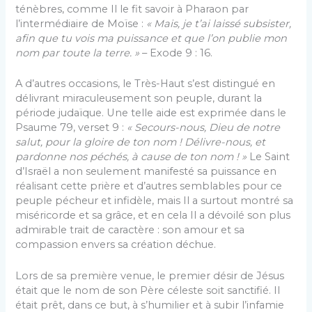
ténèbres, comme Il le fit savoir à Pharaon par
l’intermédiaire de Moïse :
« Mais, je t’ai laissé subsister,
afin que tu vois ma puissance et que l’on publie mon
nom par toute la terre. »
– Exode 9 : 16.
A d’autres occasions, le Très-Haut s’est distingué en
délivrant miraculeusement son peuple, durant la
période judaïque. Une telle aide est exprimée dans le
Psaume 79, verset 9 :
« Secours-nous, Dieu de notre
salut, pour la gloire de ton nom ! Délivre-nous, et
pardonne nos péchés, à cause de ton nom ! »
Le Saint
d’Israël a non seulement manifesté sa puissance en
réalisant cette prière et d’autres semblables pour ce
peuple pécheur et infidèle, mais Il a surtout montré sa
miséricorde et sa grâce, et en cela Il a dévoilé son plus
admirable trait de caractère : son amour et sa
compassion envers sa création déchue.
Lors de sa première venue, le premier désir de Jésus
était que le nom de son Père céleste soit sanctifié. Il
était prêt, dans ce but, à s’humilier et à subir l’infamie