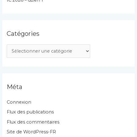
IC 2026 – dzien 1
Catégories
C
a
t
é
g
Méta
o
r
Connexion
i
Flux des publications
e
Flux des commentaires
s
Site de WordPress-FR