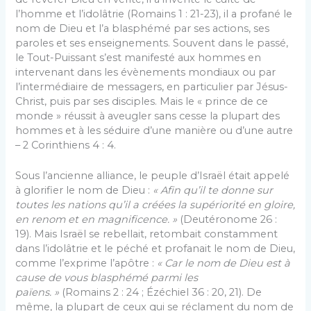
l’homme et l’idolâtrie (Romains 1 : 21-23), il a profané le
nom de Dieu et l’a blasphémé par ses actions, ses
paroles et ses enseignements. Souvent dans le passé,
le Tout-Puissant s’est manifesté aux hommes en
intervenant dans les évènements mondiaux ou par
l’intermédiaire de messagers, en particulier par Jésus-
Christ, puis par ses disciples. Mais le « prince de ce
monde » réussit à aveugler sans cesse la plupart des
hommes et à les séduire d’une manière ou d’une autre
– 2 Corinthiens 4 : 4.
Sous l’ancienne alliance, le peuple d’Israël était appelé
à glorifier le nom de Dieu :
« Afin qu’il te donne sur
toutes les nations qu’il a créées la supériorité en gloire,
en renom et en magnificence. »
(Deutéronome 26 :
19). Mais Israël se rebellait, retombait constamment
dans l’idolâtrie et le péché et profanait le nom de Dieu,
comme l’exprime l’apôtre :
« Car le nom de Dieu est à
cause de vous blasphémé parmi les
païens. »
(Romains 2 : 24 ; Ézéchiel 36 : 20, 21). De
même, la plupart de ceux qui se réclament du nom de