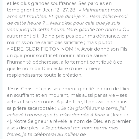
et les plus grandes souffrances. Ses paroles en
témoignent en Jean 12 : 27, 28 :
« Maintenant mon
âme est troublée. Et que dirai-je ? … Père délivre-moi
de cette heure ? … Mais c’est pour cela que je suis
venu jusqu’à cette heure. Père, glorifie ton nom ! »
Ou
autrement dit : Je ne prie pas pour ma délivrance, car
ma mission ne serait pas satisfaite ; mais plutôt :
« PÈRE, GLORIFIE TON NOM ! ». Avoir donné son Fils
unique pour souffrir et mourir, afin de sauver
l’humanité pécheresse, a fortement contribué à ce
que le nom de Dieu éclaire d’une lumière
resplendissante toute la création.
Jésus-Christ n’a pas seulement glorifié le nom de Dieu
en souffrant et en mourant, mais aussi par sa vie – ses
actes et ses sermons. A juste titre, Il pouvait dire dans
sa prière sacerdotale :
« Je t’ai glorifié sur la terre, j’ai
achevé l’œuvre que tu m’as donnée à faire. »
(Jean 17 :
4). Notre Seigneur a révélé le nom de Dieu en premier
à ses disciples :
« Je publierai ton nom parmi mes
frères, je te célèbrerai au milieu de