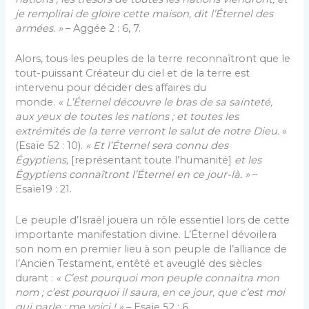
je remplirai de gloire cette maison, dit l’Éternel des
armées. »
– Aggée 2 : 6, 7.
Alors, tous les peuples de la terre reconnaîtront que le
tout-puissant Créateur du ciel et de la terre est
intervenu pour décider des affaires du
monde.
« L’Éternel découvre le bras de sa sainteté,
aux yeux de toutes les nations ; et toutes les
extrémités de la terre verront le salut de notre Dieu.
»
(Esaïe 52 : 10).
« Et l’Éternel sera connu des
Égyptiens,
[représentant toute l’humanité]
et les
Égyptiens connaîtront l’Éternel en ce jour-là. »
–
Esaïe19 : 21.
Le peuple d’Israël jouera un rôle essentiel lors de cette
importante manifestation divine. L’Éternel dévoilera
son nom en premier lieu à son peuple de l’alliance de
l’Ancien Testament, entêté et aveuglé des siècles
durant :
« C’est pourquoi mon peuple connaitra mon
nom ; c’est pourquoi il saura, en ce jour, que c’est moi
qui parle : me voici ! »
– Esaïe 52 : 6.