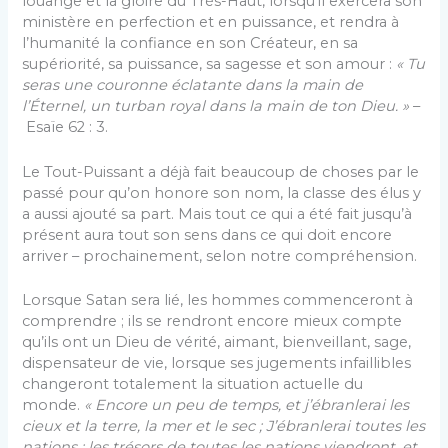
louange et la gloire du Très-Haut, lorsqu’il exercera son
ministère en perfection et en puissance, et rendra à
l’humanité la confiance en son Créateur, en sa
supériorité, sa puissance, sa sagesse et son amour :
« Tu
seras une couronne éclatante dans la main de
l’Éternel, un turban royal dans la main de ton Dieu. »
–
Esaïe 62 : 3.
Le Tout-Puissant a déjà fait beaucoup de choses par le
passé pour qu’on honore son nom, la classe des élus y
a aussi ajouté sa part. Mais tout ce qui a été fait jusqu’à
présent aura tout son sens dans ce qui doit encore
arriver – prochainement, selon notre compréhension.
Lorsque Satan sera lié, les hommes commenceront à
comprendre ; ils se rendront encore mieux compte
qu’ils ont un Dieu de vérité, aimant, bienveillant, sage,
dispensateur de vie, lorsque ses jugements infaillibles
changeront totalement la situation actuelle du
monde.
« Encore un peu de temps, et j’ébranlerai les
cieux et la terre, la mer et le sec ; J’ébranlerai toutes les
nations ; les trésors de toutes les nations viendront, et