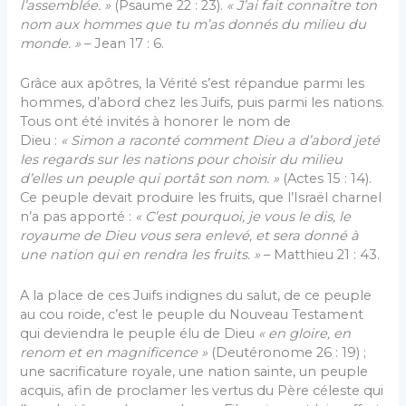
l’assemblée. »
(Psaume 22 : 23).
« J’ai fait connaître ton
nom aux hommes que tu m’as donnés du milieu du
monde. »
– Jean 17 : 6.
Grâce aux apôtres, la Vérité s’est répandue parmi les
hommes, d’abord chez les Juifs, puis parmi les nations.
Tous ont été invités à honorer le nom de
Dieu :
« Simon a raconté comment Dieu a d’abord jeté
les regards sur les nations pour choisir du milieu
d’elles un peuple qui portât son nom. »
(Actes 15 : 14).
Ce peuple devait produire les fruits, que l’Israël charnel
n’a pas apporté :
« C’est pourquoi, je vous le dis, le
royaume de Dieu vous sera enlevé, et sera donné à
une nation qui en rendra les fruits. »
– Matthieu 21 : 43.
A la place de ces Juifs indignes du salut, de ce peuple
au cou roide, c’est le peuple du Nouveau Testament
qui deviendra le peuple élu de Dieu
« en gloire, en
renom et en magnificence »
(Deutéronome 26 : 19) ;
une sacrificature royale, une nation sainte, un peuple
acquis, afin de proclamer les vertus du Père céleste qui