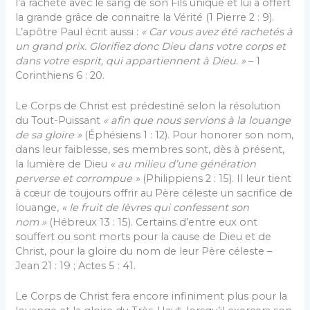
l’a racheté avec le sang de son Fils unique et lui a offert
la grande grâce de connaitre la Vérité (1 Pierre 2 : 9).
L’apôtre Paul écrit aussi :
« Car vous avez été rachetés à
un grand prix. Glorifiez donc Dieu dans votre corps et
dans votre esprit, qui appartiennent à Dieu. »
– 1
Corinthiens 6 : 20.
Le Corps de Christ est prédestiné selon la résolution
du Tout-Puissant
« afin que nous servions à la louange
de sa gloire »
(Éphésiens 1 : 12). Pour honorer son nom,
dans leur faiblesse, ses membres sont, dès à présent,
la lumière de Dieu
« au milieu d’une génération
perverse et corrompue »
(Philippiens 2 : 15). Il leur tient
à cœur de toujours offrir au Père céleste un sacrifice de
louange,
« le fruit de lèvres qui confessent son
nom »
(Hébreux 13 : 15). Certains d’entre eux ont
souffert ou sont morts pour la cause de Dieu et de
Christ, pour la gloire du nom de leur Père céleste –
Jean 21 : 19 ; Actes 5 : 41.
Le Corps de Christ fera encore infiniment plus pour la