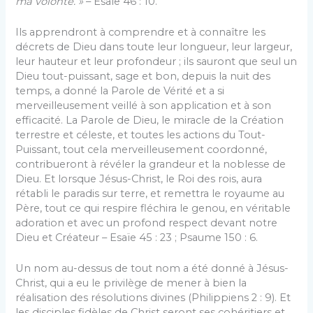
ma volonté. »
– Esaïe 46 : 10.
Ils apprendront à comprendre et à connaître les
décrets de Dieu dans toute leur longueur, leur largeur,
leur hauteur et leur profondeur ; ils sauront que seul un
Dieu tout-puissant, sage et bon, depuis la nuit des
temps, a donné la Parole de Vérité et a si
merveilleusement veillé à son application et à son
efficacité. La Parole de Dieu, le miracle de la Création
terrestre et céleste, et toutes les actions du Tout-
Puissant, tout cela merveilleusement coordonné,
contribueront à révéler la grandeur et la noblesse de
Dieu. Et lorsque Jésus-Christ, le Roi des rois, aura
rétabli le paradis sur terre, et remettra le royaume au
Père, tout ce qui respire fléchira le genou, en véritable
adoration et avec un profond respect devant notre
Dieu et Créateur – Esaïe 45 : 23 ; Psaume 150 : 6.
Un nom au-dessus de tout nom a été donné à Jésus-
Christ, qui a eu le privilège de mener à bien la
réalisation des résolutions divines (Philippiens 2 : 9). Et
les disciples fidèles de Christ seront ses cohéritiers et