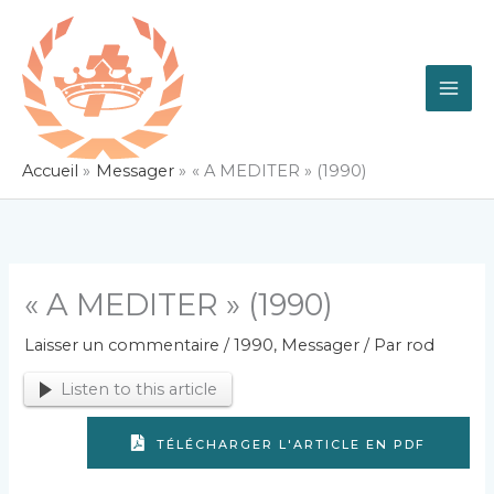
Aller
au
contenu
Accueil
Messager
« A MEDITER » (1990)
« A MEDITER » (1990)
Laisser un commentaire
/
1990
,
Messager
/ Par
rod
Listen to this article
TÉLÉCHARGER L'ARTICLE EN PDF