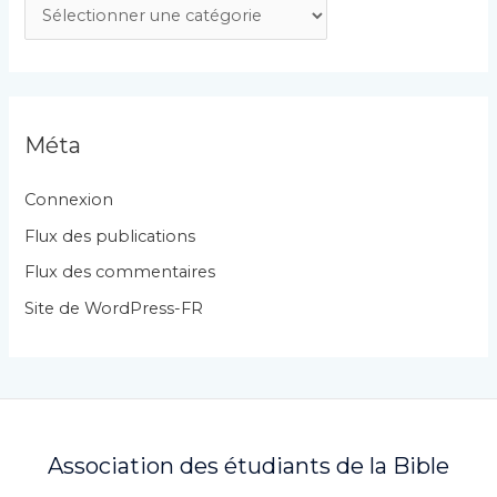
C
a
t
é
g
Méta
o
r
Connexion
i
Flux des publications
e
Flux des commentaires
s
Site de WordPress-FR
Association des étudiants de la Bible