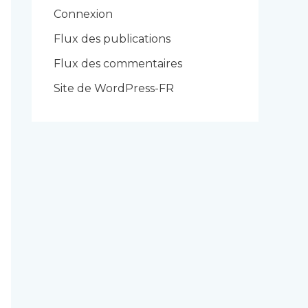
r
Connexion
i
Flux des publications
e
Flux des commentaires
s
Site de WordPress-FR