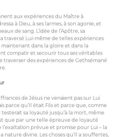
ennent aux expériences du Maître à
essa à Dieu, à ses larmes, à son agonie, et
eaux de sang. L’idée de l’Apôtre, sa
i a traversé Lui-même de telles expériences
 maintenant dans la gloire et dans la
t compatir et secourir tous ses véritables
 de traverser des expériences de Gethsémané
re.
ur
ffrances de Jésus ne venaient pas sur Lui
is parce qu’Il était Fils et parce que, comme
et testerait sa loyauté jusqu’à la mort, même
’est que par une telle épreuve de loyauté
 l’exaltation prévue et promise pour Lui – la
la nature divine. Les choses qu’Il a souffertes,