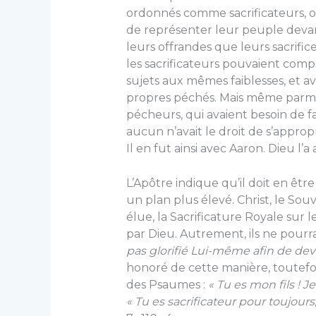
ordonnés comme sacrificateurs, ou 
de représenter leur peuple devan
leurs offrandes que leurs sacrific
les sacrificateurs pouvaient compa
sujets aux mêmes faiblesses, et 
propres péchés. Mais même parmi c
pécheurs, qui avaient besoin de f
aucun n’avait le droit de s’appropr
Il en fut ainsi avec Aaron. Dieu l’a
L’Apôtre indique qu’il doit en être
un plan plus élevé. Christ, le Souv
élue, la Sacrificature Royale sur l
par Dieu. Autrement, ils ne pourra
pas glorifié Lui-même afin de deve
honoré de cette manière, toutefois
des Psaumes :
« Tu es mon fils ! J
« Tu es sacrificateur pour toujour