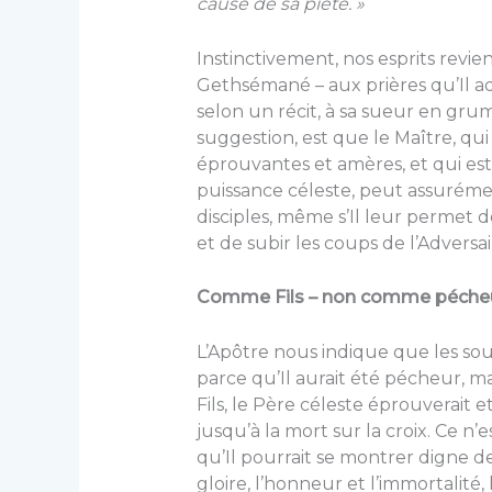
cause de sa piété. »
Instinctivement, nos esprits revi
Gethsémané – aux prières qu’Il adr
selon un récit, à sa sueur en grum
suggestion, est que le Maître, qu
éprouvantes et amères, et qui est
puissance céleste, peut assurémen
disciples, même s’Il leur permet
et de subir les coups de l’Adversai
Comme Fils – non comme péche
L’Apôtre nous indique que les sou
parce qu’Il aurait été pécheur, ma
Fils, le Père céleste éprouverait 
jusqu’à la mort sur la croix. Ce n
qu’Il pourrait se montrer digne de
gloire, l’honneur et l’immortalité, 