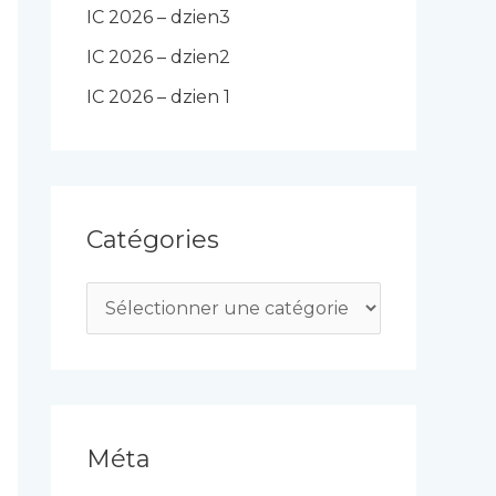
IC 2026 – dzien3
IC 2026 – dzien2
IC 2026 – dzien 1
Catégories
C
a
t
é
g
Méta
o