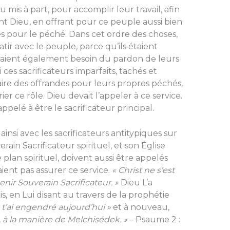
mis à part, pour accomplir leur travail, afin
t Dieu, en offrant pour ce peuple aussi bien
es pour le péché. Dans cet ordre des choses,
tir avec le peuple, parce qu’ils étaient
avaient également besoin du pardon de leurs
es sacrificateurs imparfaits, tachés et
aire des offrandes pour leurs propres péchés,
ier ce rôle. Dieu devait l’appeler à ce service.
 appelé à être le sacrificateur principal.
 ainsi avec les sacrificateurs antitypiques sur
erain Sacrificateur spirituel, et son Église
e plan spirituel, doivent aussi être appelés
ient pas assurer ce service.
« Christ ne s’est
nir Souverain Sacrificateur. »
Dieu L’a
, en Lui disant au travers de la prophétie
e t’ai engendré aujourd’hui »
et à nouveau,
s, à la manière de Melchisédek. »
– Psaume 2 :