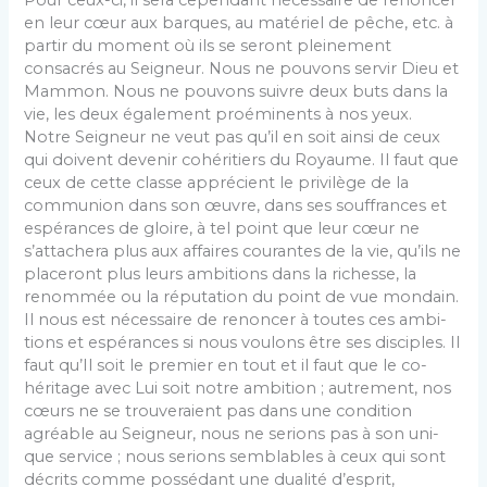
Pour ceux-ci, il sera cependant nécessaire de re­noncer
en leur cœur aux barques, au matériel de pê­che, etc. à
partir du moment où ils se seront pleine­ment
consacrés au Seigneur. Nous ne pouvons servir Dieu et
Mammon. Nous ne pouvons suivre deux buts dans la
vie, les deux également proéminents à nos yeux.
Notre Seigneur ne veut pas qu’il en soit ainsi de ceux
qui doivent devenir cohéritiers du Royaume. Il faut que
ceux de cette classe apprécient le privilège de la
communion dans son œuvre, dans ses souffrances et
espérances de gloire, à tel point que leur cœur ne
s’attachera plus aux affaires courantes de la vie, qu’ils ne
placeront plus leurs ambitions dans la richesse, la
renommée ou la réputation du point de vue mondain.
Il nous est nécessaire de renoncer à toutes ces ambi­
tions et espérances si nous voulons être ses disciples. Il
faut qu’Il soit le premier en tout et il faut que le co-
héritage avec Lui soit notre ambition ; autrement, nos
cœurs ne se trouveraient pas dans une condition
agréable au Seigneur, nous ne serions pas à son uni­
que service ; nous serions semblables à ceux qui sont
décrits comme possédant une dualité d’esprit,