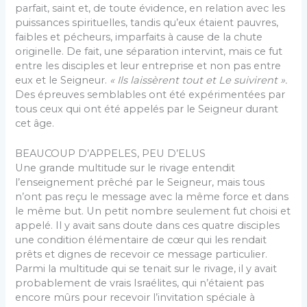
parfait, saint et, de toute évidence, en relation avec les
puissances spi­rituelles, tandis qu’eux étaient pauvres,
faibles et pé­cheurs, imparfaits à cause de la chute
originelle. De fait, une séparation intervint, mais ce fut
entre les dis­ciples et leur entreprise et non pas entre
eux et le Sei­gneur.
« Ils laissèrent tout et Le suivirent ».
Des épreu­ves semblables ont été expérimentées par
tous ceux qui ont été appelés par le Seigneur durant
cet âge.
BEAUCOUP D’APPELES, PEU D’ELUS
Une grande multitude sur le rivage entendit
l’enseignement prêché par le Seigneur, mais tous
n’ont pas reçu le message avec la même force et dans
le même but. Un petit nombre seulement fut choisi et
ap­pelé. Il y avait sans doute dans ces quatre disciples
une condition élémentaire de cœur qui les rendait
prêts et dignes de recevoir ce message particulier.
Parmi la multitude qui se tenait sur le rivage, il y avait
proba­blement de vrais Israélites, qui n’étaient pas
encore mûrs pour recevoir l’invitation spéciale à