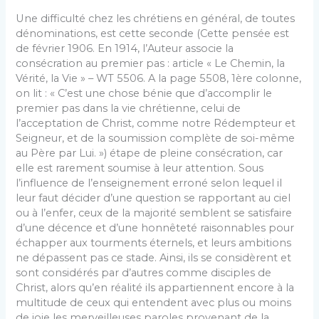
Une difficulté chez les chrétiens en général, de toutes
dénominations, est cette seconde (Cette pensée est
de février 1906. En 1914, l’Auteur associe la
consécration au premier pas : article « Le Chemin, la
Vérité, la Vie » – WT 5506. A la page 5508, 1ère colonne,
on lit : « C’est une chose bénie que d’accomplir le
premier pas dans la vie chrétienne, celui de
l’acceptation de Christ, comme notre Rédempteur et
Seigneur, et de la soumission complète de soi-même
au Père par Lui. ») étape de pleine consécration, car
elle est rarement soumise à leur attention. Sous
l’influence de l’enseignement er­roné selon lequel il
leur faut décider d’une question se rapportant au ciel
ou à l’enfer, ceux de la majorité semblent se satisfaire
d’une décence et d’une honnê­teté raisonnables pour
échapper aux tourments éter­nels, et leurs ambitions
ne dépassent pas ce stade. Ainsi, ils se considèrent et
sont considérés par d’autres comme disciples de
Christ, alors qu’en réalité ils ap­partiennent encore à la
multitude de ceux qui enten­dent avec plus ou moins
de joie les merveilleuses pa­roles provenant de la