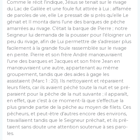
Comme le récit l’indique, Jésus se tenait sur le ri­vage
du Lac de Galilée et une foule fut attirée à Lui ; affamée
de paroles de vie, elle Le pressait de si près qu’elle Le
gênait et Il monta dans l’une des barques de pêche
amarrées au rivage. C’était la barque de Pierre ; notre
Seigneur lui demanda de la pousser pour l’éloigner un
peu du rivage, afin de Lui permettre de s’adresser plus
facilement à la grande foule rassem­blée sur le rivage
en pente. Pierre et son frère André manœuvraient
l’une des barques et Jacques et son frère Jean en
manœuvraient une autre, appartenant au même
groupement, tandis que des aides à gage les
assistaient (Marc 1 : 20). Ils nettoyaient et réparaient
leurs filets, car ils avaient péché toute la nuit et se pré­
paraient pour la pêche de la nuit suivante ; il apparaît,
en effet, que c’est à ce moment-là que s’effectue la
plus grande partie de la pêche au moyen de filets. Ces
pêcheurs, et peut-être d’autres encore des environs,
travaillaient tandis que le Seigneur prêchait, et ils prê­
taient sans doute une attention soutenue à ses paro­
les.