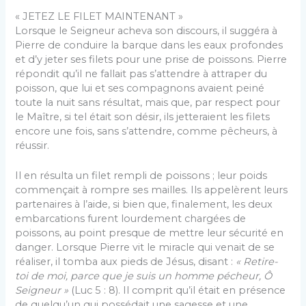
« JETEZ LE FILET MAINTENANT »
Lorsque le Seigneur acheva son discours, il sug­géra à
Pierre de conduire la barque dans les eaux profondes
et d’y jeter ses filets pour une prise de pois­sons. Pierre
répondit qu’il ne fallait pas s’attendre à attraper du
poisson, que lui et ses compagnons avaient peiné
toute la nuit sans résultat, mais que, par respect pour
le Maître, si tel était son désir, ils jetteraient les filets
encore une fois, sans s’attendre, comme pê­cheurs, à
réussir.
Il en résulta un filet rempli de poissons ; leur poids
commençait à rompre ses mailles. Ils appelèrent leurs
partenaires à l’aide, si bien que, finalement, les deux
embarcations furent lourdement chargées de
poissons, au point presque de mettre leur sécurité en
danger. Lorsque Pierre vit le miracle qui venait de se
réaliser, il tomba aux pieds de Jésus, disant :
« Retire-
toi de moi, parce que je suis un homme pécheur, Ô
Seigneur »
(Luc 5 : 8). Il comprit qu’il était en présence
de quelqu’un qui possédait une sagesse et une