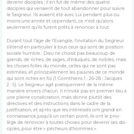
devenir disci­ples ; il en fut de même des quatre
disciples qui ve­naient de tout abandonner pour suivre
le Seigneur. Ils avaient été avec Lui pendant plus ou
moins une année et cependant, ce n’est qu’alors
seulement qu’ils furent prêts à renoncer à tout.
Durant tout l’âge de l’Evangile, l’invitation du Sei­gneur
s’étend en particulier à tous ceux qui sont de position
sociale humble : Dieu ne choisit pas beaucoup de
grands, de riches, de sages, d’éduqués, de nobles, mais
les choses folles du monde, celles qui ne sont pas
estimées, et principalement les pauvres de ce monde
qui sont riches en foi (1 Corinthiens 1 : 26-28 ; Jacques
2 : 5). Le Seigneur agit pratiquement de la même
manière envers chacun. Il n’invite pas en pre­mier lieu à
une pleine consécration, mais donne plutôt des
directives et des instructions dans le cadre de la
justification, et après que les intéressés ont grandi en
connaissance jusqu’à un certain point, ils ont le privi­
lège de renoncer à toutes choses pour devenir ses dis­
ciples, pour être « pêcheurs d’hommes ».