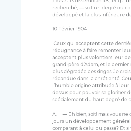
plusieurs dissemblances) et qu’un
recherché, — soit un degré ou cond
développé et la plus inférieure d
10 Février 1904
Ceux qui acceptent cette derniè
répugnance à faire remonter leur
acceptent plus vo­lontiers leur de
grand-père d’Adam, et le dernier r
plus dégradée des singes. Je crois
répandue dans la chrétienté. Ceux
l’humble origine attribuée à leur
dessus pour pouvoir se glori­fier
spécialement du haut degré de cul
A. — Eh bien, soit! mais vous ne c
jours un développement général 
comparant à celui du passé? Et si 