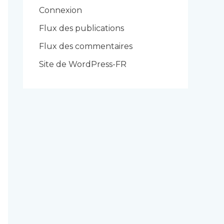
r
Connexion
i
Flux des publications
e
Flux des commentaires
s
Site de WordPress-FR