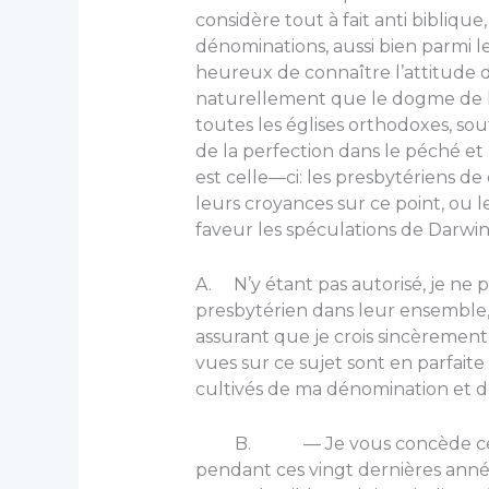
considère tout à fait anti biblique
dénominations, aussi bien parmi les
heureux de connaître l’attitude d
naturellement que le dogme de l
toutes les églises orthodoxes, so
de la perfection dans le péché et
est celle—ci: les presbytériens de c
leurs croyances sur ce point, ou 
faveur les spéculations de Darwin
A. N’y étant pas autorisé, je ne p
presbytérien dans leur ensemble, 
assurant que je crois sincèrement à
vues sur ce sujet sont en parfaite
cultivés de ma dénomina­tion et d
B. — Je vous concède ce poi
pendant ces vingt dernières année