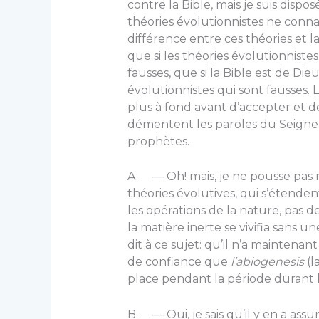
contre la Bible, mais je suis dispo
théories évolutionnistes ne connai
différence entre ces théories et l
que si les théories évolutionnistes 
fausses, que si la Bible est de Dieu
évolutionnistes qui sont fausses. 
plus à fond avant d’accepter et de
démentent les paroles du Seigneur
prophètes.
A. — Oh! mais, je ne pousse pas 
théories évolutives, qui s’étendent
les opérations de la nature, pas
la matière inerte se vivifia sans 
dit à ce sujet: qu’il n’a maintenan
de confiance que
l’abiogenesis
(l
place pendant la période durant la
B. — Oui, je sais qu’il y en a as