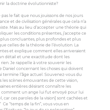
r la doc­trine évolutionniste?
as le fait que nous jouissons de nos jours
nce et de civilisation générales que cela n’a
iste. Mais au lieu d’accepter une théorie qui
liquer les conditions présentes, j’accepte ce
s plus concluantes, plus profondes et plus
e celles de la théorie de l’évolution. La
sentes et explique comment elles arriveraient
 un détail et une exactitude dont les
ien. Je rap­pelle à votre souvenir les
e Daniel concernant les choses qui doivent
ui termine l’âge actuel. Souvenez-vous du
 les scènes émouvantes de cette vision,
aines entières désirant connaître les
et comment un ange lui fut envoyé pour lui
, car ces paroles de la vision] sont cachées et
 ” Ce “temps de la fin”, vous vous en
l’Ecriture: “le jour de sa préparation”