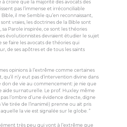
sé à croire que la majorité des avocats des
ssent pas l’immense et irréconciliable
a Bible, il me Semble qu’en reconnaissant,
sont vraies, les doctrines de la Bible sont
, sa Parole inspirée, ce sont les théories
Les évolutionnistes devraient étudier le sujet
 se faire les avocats de théories qui
, de ses apôtres et de tous les saints
mes opinions à l’extrême comme certaines
, qu’il n’y eut pas d’intervention divine dans
 de don de vie au commencement: je nie que
une aide surnaturelle. Le prof. Huxley même
t pas l’ombre d’une évi­dence directe, digne
a Vie tirée de l’inanimé) prenne ou ait pris
quelle la vie est signalée sur le globe. ”
surément très peu qui vont à l’extrême que