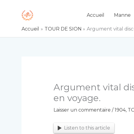
Aller
au
Accueil
Manne
contenu
Accueil
TOUR DE SION
Argument vital disc
Argument vital di
en voyage.
Laisser un commentaire
/
1904
,
TO
Listen to this article