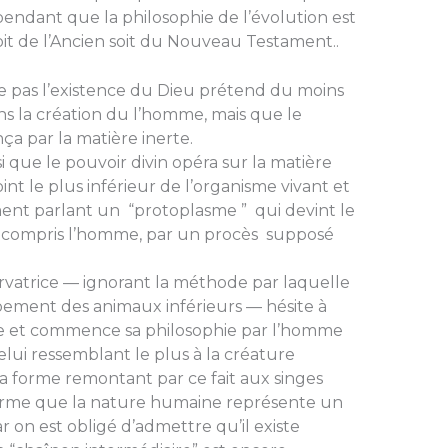
endant que la philosophie de l’évolution est
it de l’Ancien soit du Nou­veau Testament..
nie pas l’existence du Dieu prétend du moins
dans la création du l’homme, mais que le
a par la matière inerte.
 que le pouvoir divin opéra sur la matière
nt le plus inférieur de l’organisme vi­vant et
ent parlant un “protoplasme ” qui devint le
 y compris l’homme, par un procès supposé
ervatrice — ignorant la méthode par laquelle
ppement des animaux inférieurs — hésite à
sme et commence sa philosophie par l’homme
elui ressemblant le plus à la créature
a forme remontant par ce fait aux singes
firme que la nature humaine représente un
r on est obligé d’admettre qu’il existe