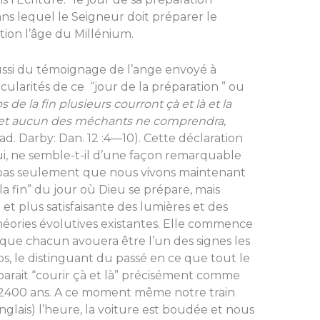
ns lequel le Seigneur doit préparer le
ion l’âge du Millénium.
ssi du témoignage de l’ange envoyé à
cularités de ce “jour de la préparation ” ou
 de la fin plusieurs courront çà et là et la
. et aucun des méchants ne comprendra,
ad. Darby: Dan. 12 :4—10). Cette déclaration
ui, ne semble-t-il d’une façon remarquable
 pas seulement que nous vivons maintenant
a fin” du jour où Dieu se prépare, mais
 et plus satisfaisante des lumières et des
éo­ries évolutives existantes. Elle commence
e que chacun avouera être l’un des signes les
, le distinguant du passé en ce que tout le
rait “courir çà et là” précisément comme
a 2400 ans. A ce mo­ment même notre train
anglais) l’heure, la voiture est boudée et nous