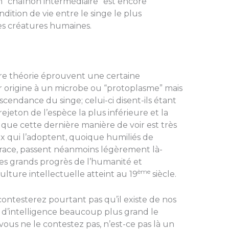
 “chaînon intermédiaire” est en­core
ition de vie entre le singe le plus
es créatures humaines.
re théorie éprouvent une certaine
 origine à un microbe ou “protoplasme” mais
scendance du singe; celui-ci disent-ils étant
ejeton de l’espèce la plus inférieure et la
 que cette dernière manière de voir est très
 qui l’adoptent, quoique humi­liés de
 race, passent néanmoins légèrement là-
 des grands progrès de l’humanité et
ème
ture intellectuelle atteint au 19
siècle.
ontesterez pour­tant pas qu’il existe de nos
d’intelligence beaucoup plus grand le
vous ne le contestez pas, n’est-ce pas là un