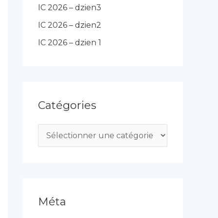
IC 2026 – dzien3
IC 2026 – dzien2
IC 2026 – dzien 1
Catégories
C
a
t
é
g
Méta
o