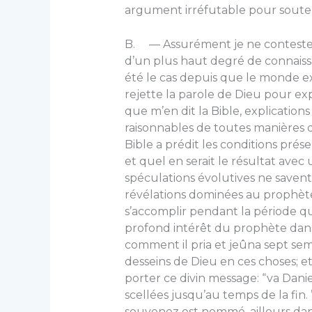
argument irréfutable pour souteni
B. — Assurément je ne conteste p
d’un plus haut degré de connais­sa
été le cas depuis que le monde ex
rejette la parole de Dieu pour exp
que m’en dit la Bible, explication
raisonnables de toutes manières qu
Bible a prédit les conditions pré
et quel en serait le résultat avec
spéculations évolutives ne savent r
révélations dominées au pro­phèt
s’accomplir pendant la période q
profond intérêt du prophète dans
comment il pria et jeûna sept sem
desseins de Dieu en ces choses; 
porter ce divin message: “va Daniel
scellées jusqu’au temps de la fin.
souvenez est nommé, ailleurs dans 