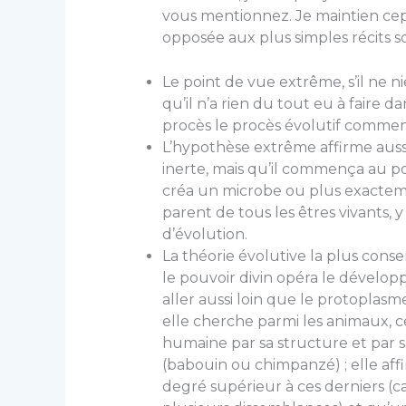
vous mentionnez. Je maintien cep
opposée aux plus simples récits so
Le point de vue extrême, s’il ne 
qu’il n’a rien du tout eu à faire 
procès le procès évolutif commenç
L’hypothèse extrême affirme aussi
inerte, mais qu’il commença au poi
créa un microbe ou plus exactem
parent de tous les êtres vivants,
d’évo­lution.
La théorie évolutive la plus cons
le pouvoir divin opéra le dévelo
aller aussi loin que le protopla
elle cherche parmi les animaux, c
humaine par sa structure et par s
(babouin ou chimpanzé) ; elle af
degré supérieur à ces der­niers (ca