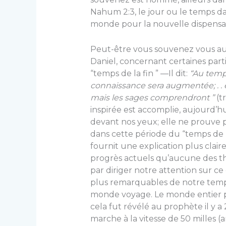
Nahum 2:3, le jour ou le temps da
monde pour la nouvelle dispensat
Peut-être vous souvenez vous au
Daniel, concernant certaines parti
“temps de la fin ” —Il dit:
“
Au temps
connaissance sera augmentée; . 
mais les sages comprendront ”
(tr
inspirée est accomplie, aujourd’h
devant nos yeux; elle ne prouve
dans cette période du “temps de l
fournit une explication plus claire
progrès actuels qu’aucune des th
par diriger notre attention sur c
plus remarquables de notre temps
monde voyage. Le monde entier pa
cela fut révélé au prophète il y 
marche à la vitesse de 50 milles (