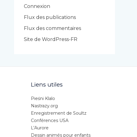
r
Connexion
i
Flux des publications
e
Flux des commentaires
s
Site de WordPress-FR
Liens utiles
Pieśni Klalo
Nastrazy.org
Enregistrement de Soultz
Conférences USA
L’Aurore
Dessin animés pour enfants