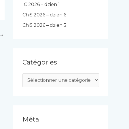
IC 2026 – dzien 1
ChiS 2026 – dzien 6
ChiS 2026 – dzien 5
→
Catégories
C
a
t
é
g
Méta
o