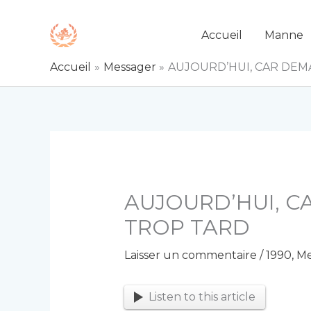
Aller
au
Accueil
Manne
contenu
Accueil
Messager
AUJOURD’HUI, CAR DEMA
AUJOURD’HUI, C
TROP TARD
Laisser un commentaire
/
1990
,
Me
Listen to this article