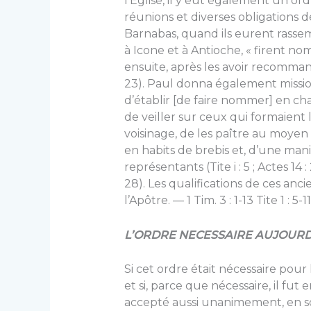
l’Eglise, il y eut également un or
réunions et diverses obligations de
Barnabas, quand ils eurent rassem
à Icone et à Antioche, « firent n
ensuite, après les avoir recommandé
23). Paul donna également mission 
d’établir [de faire nommer] en ch
de veiller sur ceux qui formaien
voisinage, de les paître au moyen 
en habits de brebis et, d’une man
représentants (Tite i : 5 ; Actes 14 : 23
28). Les qualifications de ces anc
l’Apôtre. — 1 Tim. 3 : 1-13 Tite 1 : 5-11
L’ORDRE NECESSAIRE AUJOURD
Si cet ordre était nécessaire pour l
et si, parce que nécessaire, il fut 
accepté aussi unanimement, en so