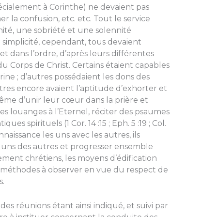
spécialement à Corinthe) ne devaient pas
r la confusion, etc. etc. Tout le service
nité, une sobriété et une solennité
 simplicité, cependant, tous devaient
 dans l’ordre, d’après leurs différentes
 du Corps de Christ. Certains étaient capables
trine ; d’autres possédaient les dons des
tres encore avaient l’aptitude d’exhorter et
ême d’unir leur cœur dans la prière et
des louanges à l’Eternel, réciter des psaumes
es spirituels (1 Cor. 14 :15 ; Eph. 5 :19 ; Col.
nnaissance les uns avec les autres, ils
s uns des autres et progresser ensemble
ement chrétiens, les moyens d’édification
es méthodes à observer en vue du respect de
s.
es réunions étant ainsi indiqué, et suivi par