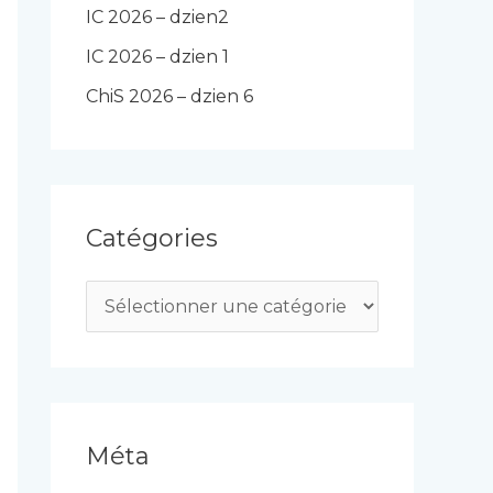
IC 2026 – dzien2
IC 2026 – dzien 1
ChiS 2026 – dzien 6
Catégories
C
a
t
é
g
Méta
o