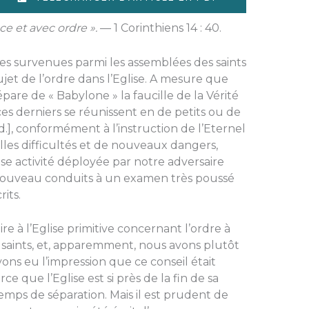
e et avec ordre ».
— 1 Corinthiens 14 : 40.
s survenues parmi les assemblées des saints
ujet de l’ordre dans l’Eglise. A mesure que
are de « Babylone » la faucille de la Vérité
ces derniers se réunissent en de petits ou de
d.], conformément à l’instruction de l’Eternel
elles difficultés et de nouveaux dangers,
nse activité déployée par notre adversaire
e nouveau conduits à un examen très poussé
its.
e à l’Eglise primitive concernant l’ordre à
 saints, et, apparemment, nous avons plutôt
vons eu l’impression que ce conseil était
 que l’Eglise est si près de la fin de sa
emps de séparation. Mais il est prudent de