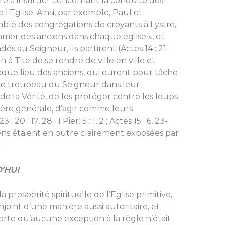
dre à instituer concernant la conduite des
 l’Eglise. Ainsi, par exemple, Paul et
blé des congrégations de croyants à Lystre,
ommer des anciens dans chaque église », et
s au Seigneur, ils partirent (Actes 14 : 21-
à Tite de se rendre de ville en ville et
aque lieu des anciens, qui eurent pour tâche
t le troupeau du Seigneur dans leur
de la Vérité, de les protéger contre les loups
ière générale, d’agir comme leurs
 ; 20 : 17, 28 ; 1 Pier. 5 : 1, 2 ; Actes 15 : 6, 23-
iens étaient en outre clairement exposées par
.
’HUI
a prospérité spirituelle de l’Eglise primitive,
enjoint d’une manière aussi autoritaire, et
rte qu’aucune exception à la règle n’était