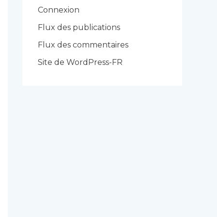
r
Connexion
i
Flux des publications
e
Flux des commentaires
s
Site de WordPress-FR