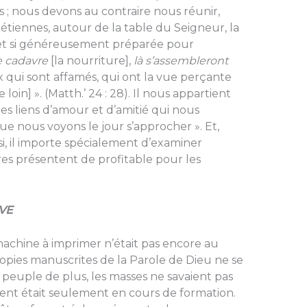
s ; nous devons au contraire nous réunir,
étiennes, autour de la table du Seigneur, la
t et si généreusement préparée pour
e cadavre
[la nourriture],
là s’assembleront
ux qui sont affamés, qui ont la vue perçante
loin] ». (Matth.’ 24 : 28). Il nous appartient
les liens d’amour et d’amitié qui nous
que nous voyons le jour s’approcher ». Et,
i, il importe spécialement d’examiner
es présentent de profitable pour les
VE
a machine à imprimer n’était pas encore au
copies manuscrites de la Parole de Dieu ne se
 peuple de plus, les masses ne savaient pas
ment était seulement en cours de formation.