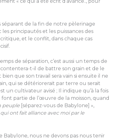
ment « ce qui a été écrit d’avance.., pour
 séparant de la fin de notre pèlerinage
ec les principautés et les puissances des
ritique, et le conflit, dans chaque cas
isif.
n temps de séparation, c’est aussi un temps de
ontentera-t-il de battre son grain et de le
it bien que son travail sera vain si ensuite il ne
, qui se détériorerait par terre ou serait
t un cultivateur avisé ; Il indique qu’à la fois
 font partie de l’œuvre de la moisson, quand
n peuple
[séparez-vous de Babylone] »,
ui ont fait alliance avec moi par le
 Babylone, nous ne devons pas nous tenir