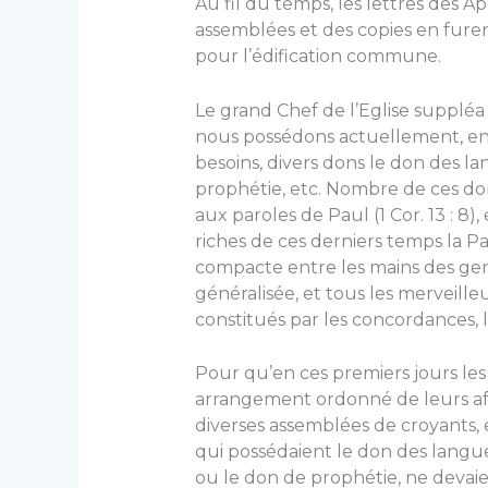
Au fil du temps, les lettres des 
assemblées et des copies en fure
pour l’édification commune.
Le grand Chef de l’Eglise suppléa
nous possédons actuellement, en a
besoins, divers dons le don des la
prophétie, etc. Nombre de ces d
aux paroles de Paul (1 Cor. 13 : 8)
riches de ces derniers temps la 
compacte entre les mains des gens
généralisée, et tous les merveille
constitués par les concordances, le
Pour qu’en ces premiers jours les
arrangement ordonné de leurs affa
diverses assemblées de croyants, 
qui possédaient le don des langue
ou le don de prophétie, ne devaien