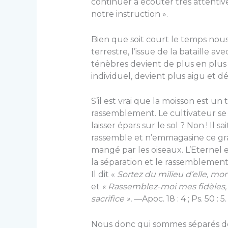
continuer à écouter très attentive
notre instruction ».
Bien que soit court le temps nous
terrestre, l’issue de la bataille av
ténèbres devient de plus en plus c
individuel, devient plus aigu et déc
S’il est vrai que la moisson est u
rassemblement. Le cultivateur se c
laisser épars sur le sol ? Non ! Il sa
rassemble et n’emmagasine ce grain
mangé par les oiseaux. L’Eternel es
la séparation et le rassemblement
Il dit «
Sortez du milieu d’elle, mo
et
« Rassemblez-moi mes fidèles, q
sacrifice ».
—Apoc. 18 : 4 ; Ps. 50 : 5.
Nous donc qui sommes séparés de