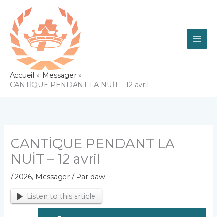
Aller
au
contenu
Accueil
Messager
CANTİQUE PENDANT LA NUİT – 12 avril
CANTİQUE PENDANT LA
NUİT – 12 avril
/
2026
,
Messager
/ Par
daw
Listen to this article