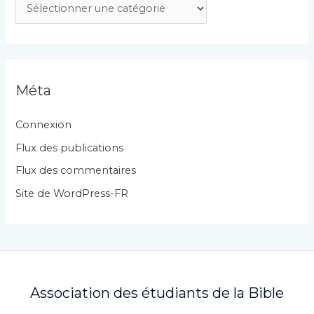
C
a
t
é
g
Méta
o
r
Connexion
i
Flux des publications
e
Flux des commentaires
s
Site de WordPress-FR
Association des étudiants de la Bible