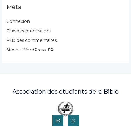
g
Méta
o
r
Connexion
i
Flux des publications
e
Flux des commentaires
s
Site de WordPress-FR
Association des étudiants de la Bible