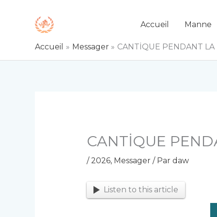
Aller
au
Accueil
Manne
contenu
Accueil
Messager
CANTİQUE PENDANT LA NU
CANTİQUE PENDAN
/
2026
,
Messager
/ Par
daw
Listen to this article