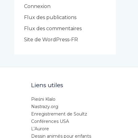
r
Connexion
i
Flux des publications
e
Flux des commentaires
s
Site de WordPress-FR
Liens utiles
Pieśni Klalo
Nastrazy.org
Enregistrement de Soultz
Conférences USA
L’Aurore
Dessin animés pour enfants