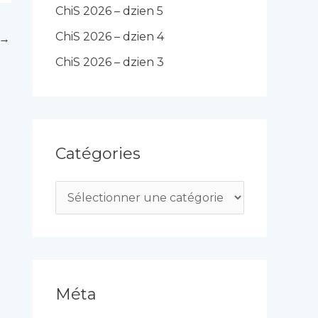
ChiS 2026 – dzien 5
ChiS 2026 – dzien 4
→
ChiS 2026 – dzien 3
Catégories
C
a
t
é
g
Méta
o