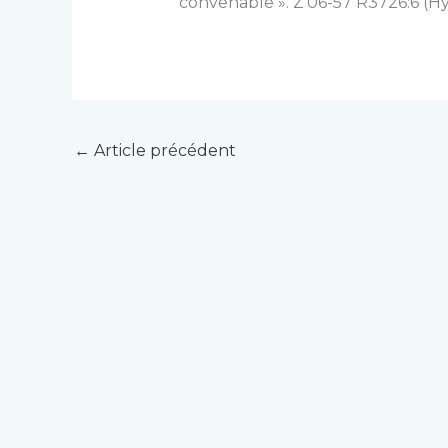
convenable ». Z’06-57 R3726:6 (
←
Article précédent