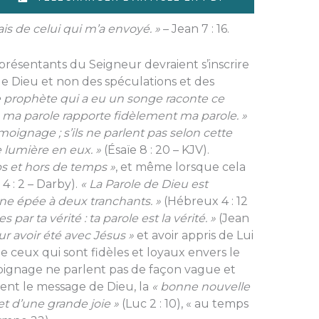
is de celui qui m’a envoyé. »
– Jean 7 : 16.
résentants du Seigneur devraient s’inscrire
e Dieu et non des spéculations et des
e prophète qui a eu un songe raconte ce
 ma parole rapporte fidèlement ma parole. »
témoignage ; s’ils ne parlent pas selon cette
e lumière en eux. »
(Ésaïe 8 : 20 – KJV).
ps et hors de temps »
, et même lorsque cela
4 : 2 – Darby).
« La Parole de Dieu est
ne épée à deux tranchants. »
(Hébreux 4 : 12
es par ta vérité : ta parole est la vérité. »
(Jean
ur avoir été avec Jésus »
et avoir appris de Lui
 que ceux qui sont fidèles et loyaux envers le
oignage ne parlent pas de façon vague et
ent le message de Dieu, la
« bonne nouvelle
et d’une grande joie »
(Luc 2 : 10), « au temps