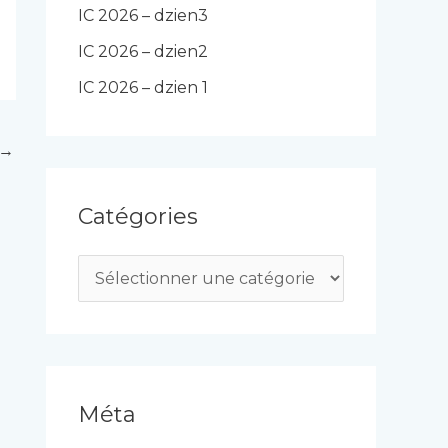
IC 2026 – dzien3
IC 2026 – dzien2
IC 2026 – dzien 1
→
Catégories
C
a
t
é
g
Méta
o