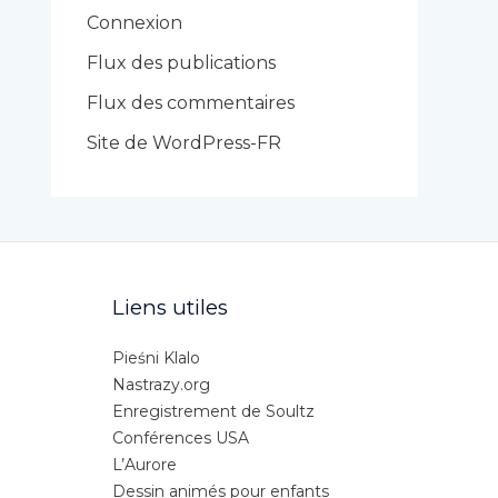
r
Connexion
i
Flux des publications
e
Flux des commentaires
s
Site de WordPress-FR
Liens utiles
Pieśni Klalo
Nastrazy.org
Enregistrement de Soultz
Conférences USA
L’Aurore
Dessin animés pour enfants