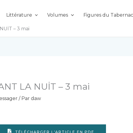
Littérature
Volumes
Figures du Tabernac
UİT – 3 mai
T LA NUİT – 3 mai
essager
/ Par
daw
TÉLÉCHARGER L'ARTICLE EN PDF