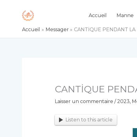
Aller
au
Accueil
Manne
contenu
Accueil
Messager
CANTİQUE PENDANT LA N
CANTİQUE PENDAN
Laisser un commentaire
/
2023
,
M
Listen to this article