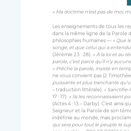
« Ma doctrine n’est pas de moi, ma
Les enseignements de tous les rep
dans la même ligne de la Parole d
philosophies humaines —
« Que l
songe, et que celui qui a entendu
(Jérémie 23 : 28).
« À la loi et au 
parole,
c’est
parce qu’il n’y aucun
« Prêche la parole, insiste en tem
ne vous convient pas (2 Timothée 
puissante et plus tranchante qu’u
– traduction littérale).
« Sanctifie-l
17 : 17).
« Ils les reconnaissaient po
(Actes 4 : 13 – Darby). C’est ainsi
Seigneur et la Parole de son tém
indéfinie au monde, mais proclam
qui sera pour tout le peuple le suj