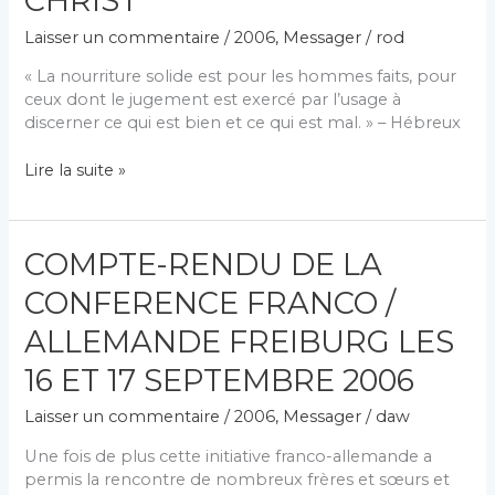
CHRIST
ET
Laisser un commentaire
/
2006
,
Messager
/
rod
SON
REJET
« La nourriture solide est pour les hommes faits, pour
ceux dont le jugement est exercé par l’usage à
discerner ce qui est bien et ce qui est mal. » – Hébreux
DÉVELOPPEMENT
Lire la suite »
COMME
NOUVELLES
CRÉATURES
COMPTE-RENDU DE LA
EN
CHRIST
CONFERENCE FRANCO /
ALLEMANDE FREIBURG LES
16 ET 17 SEPTEMBRE 2006
Laisser un commentaire
/
2006
,
Messager
/
daw
Une fois de plus cette initiative franco-allemande a
permis la rencontre de nombreux frères et sœurs et