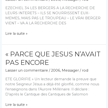
EZECHIEL 34 LES BERGERS A LA RECHERCHE DE
LEURS INTERETS – ILS SE NOURRISSENT EUX-
MEMES, MAIS PAS LE TROUPEAU – LE VRAI BERGER
VIENT – VA A LA RECHERCHE DES
« PROPHETIES
Lire la suite »
CONTRE
LES
BERGERS »
« PARCE QUE JESUS N’AVAIT
PAS ENCORE
Laisser un commentaire
/
2006
,
Messager
/
rod
ETE GLORIFIE » Un lecteur demande la preuve que
notre Seigneur Jésus a déjà été glorifié, comme nous
l’enseignons dans l’Aurore Millénaire. Il déclare :
D’après le Cantique des Cantiques de Salomon
« PARCE
Lire la suite »