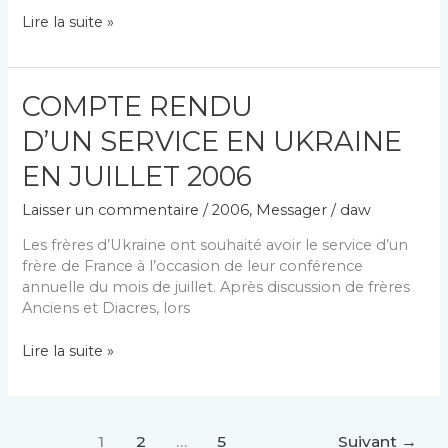
RAPPORT
Lire la suite »
DE
LA
13EME CONFERENCE
COMPTE RENDU
INTERNATIONALE
NOWY
D’UN SERVICE EN UKRAINE
SACZ
(POLOGNE)
EN JUILLET 2006
DU
Laisser un commentaire
/
2006
,
Messager
/
daw
6
AU
Les frères d’Ukraine ont souhaité avoir le service d’un
11
frère de France à l’occasion de leur conférence
AOUT
annuelle du mois de juillet. Après discussion de frères
2006
Anciens et Diacres, lors
COMPTE
Lire la suite »
RENDU
D’UN SERVICE
EN
UKRAINE
1
2
…
5
Suivant
→