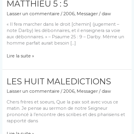
MATTHIEU 5 : 5
Laisser un commentaire
/
2006
,
Messager
/
daw
« Il fera marcher dans le droit [chemin] (jugement –
note Darby) les débonnaires, et il enseignera sa voie
aux débonnaires. » – Psaume 25 : 9 – Darby. Même un
homme parfait aurait besoin […]
« HEUREUX
Lire la suite »
LES
DEBONNAIRES » –
MATTHIEU
LES HUIT MALEDICTIONS
5 :
5
Laisser un commentaire
/
2006
,
Messager
/
daw
Chers frères et soeurs, Que la paix soit avec vous ce
matin. Je pense au sermon de notre Seigneur
prononcé à l’encontre des scribes et des pharisiens et
rapporté dans
LES
Lire la suite »