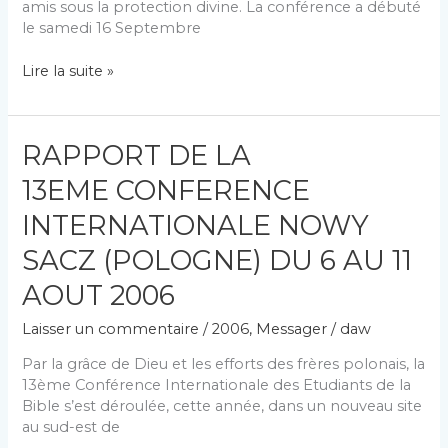
amis sous la protection divine. La conférence a débuté
le samedi 16 Septembre
COMPTE-
Lire la suite »
RENDU DE
LA
CONFERENCE
RAPPORT DE LA
FRANCO
/
13EME CONFERENCE
ALLEMANDE
FREIBURG
INTERNATIONALE NOWY
LES
SACZ (POLOGNE) DU 6 AU 11
16
ET
AOUT 2006
17
SEPTEMBRE
Laisser un commentaire
/
2006
,
Messager
/
daw
2006
Par la grâce de Dieu et les efforts des frères polo­nais, la
13ème Conférence Internationale des Etudiants de la
Bible s’est déroulée, cette année, dans un nou­veau site
au sud-est de