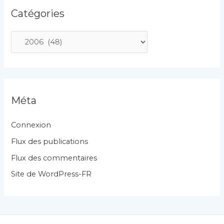
Catégories
C
a
t
é
g
Méta
o
r
Connexion
i
Flux des publications
e
Flux des commentaires
s
Site de WordPress-FR