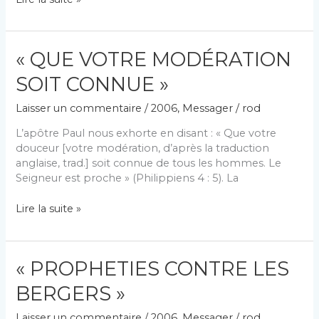
HUIT
MALEDICTIONS
« QUE VOTRE MODÉRATION
SOIT CONNUE »
Laisser un commentaire
/
2006
,
Messager
/
rod
L’apôtre Paul nous exhorte en disant : « Que votre
douceur [votre modération, d’après la traduction
anglaise, trad.] soit connue de tous les hommes. Le
Seigneur est proche » (Philippiens 4 : 5). La
« QUE
Lire la suite »
VOTRE
MODÉRATION
SOIT
« PROPHETIES CONTRE LES
CONNUE »
BERGERS »
Laisser un commentaire
/
2006
,
Messager
/
rod