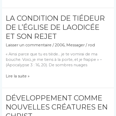
QUE
JESUS
N’AVAIT
LA CONDITION DE TIÉDEUR
PAS
ENCORE
DE L’ÉGLISE DE LAODICÉE
ET SON REJET
Laisser un commentaire
/
2006
,
Messager
/
rod
« Ainsi parce que tu es tiède… je te vomirai de ma
bouche. Voici, je me tiens à la porte, et je frappe » –
(Apocalypse 3 : 16, 20). De sombres nuages
LA
Lire la suite »
CONDITION
DE
TIÉDEUR
DÉVELOPPEMENT COMME
DE
L’ÉGLISE
NOUVELLES CRÉATURES EN
DE
LAODICÉE