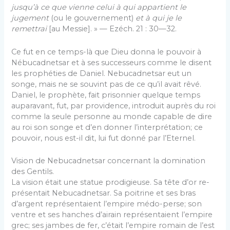
jusqu’à ce que vienne celui à qui appartient le
jugement
(ou le gouvernement)
et à qui je le
remettrai
[au Messie]. » — Ezéch. 21 : 30—32.
Ce fut en ce temps-là que Dieu donna le pouvoir à
Nébu­cadnetsar et à ses successeurs comme le disent
les prophéties de Daniel. Nebucadnetsar eut un
songe, mais ne se souvint pas de ce qu’il avait rêvé.
Daniel, le prophète, fait prisonnier quelque temps
auparavant, fut, par providence, introduit auprès du roi
comme la seule personne au monde capable de dire
au roi son songe et d’en donner l’interprétation; ce
pouvoir, nous est-il dit, lui fut donné par l’Eternel.
Vision de Nebucadnetsar concernant la domination
des Gentils.
La vision était une statue prodigieuse. Sa tête d’or re­
présentait Nebucadnetsar. Sa poitrine et ses bras
d’argent représentaient l’empire médo-perse; son
ventre et ses hanches d’airain représentaient l’empire
grec; ses jambes de fer, c’était l’empire romain de l’est