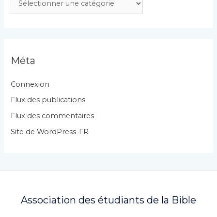
a
t
é
g
Méta
o
r
Connexion
i
Flux des publications
e
Flux des commentaires
s
Site de WordPress-FR
Association des étudiants de la Bible