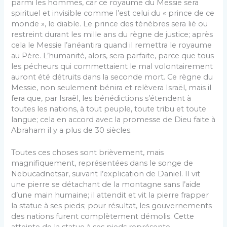
parmi les hommes, car ce royaume du Messie sera
spirituel et invisible comme l’est celui du « prince de ce
monde », le diable. Le prince des ténèbres sera lié ou
restreint durant les mille ans du règne de justice; après
cela le Messie l’anéan­tira quand il remettra le royaume
au Père. L’humanité, alors, sera parfaite, parce que tous
les pécheurs qui commettaient le mal volontairement
auront été détruits dans la seconde mort. Ce règne du
Messie, non seulement bénira et relèvera Israël, mais il
fera que, par Israël, les bénédictions s’étendent à
toutes les nations, à tout peuple, toute tribu et toute
langue; cela en accord avec la promesse de Dieu faite à
Abraham il y a plus de 30 siècles.
Toutes ces choses sont brièvement, mais
magnifiquement, représentées dans le songe de
Nebucadnetsar, suivant l’expli­cation de Daniel. Il vit
une pierre se détachant de la mon­tagne sans l’aide
d’une main humaine; il attendit et vit la pierre frapper
la statue à ses pieds; pour résultat, les gou­vernements
des nations furent complètement démolis. Cette