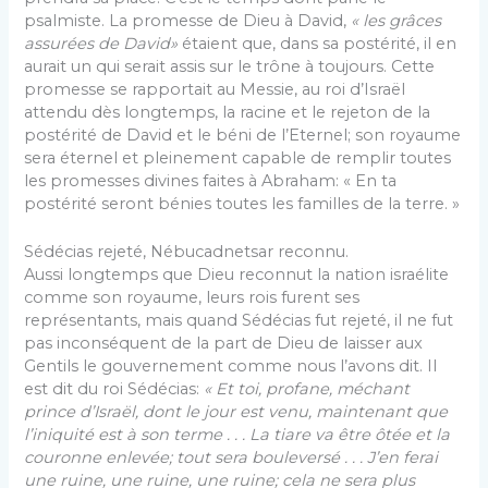
psalmiste. La promesse de Dieu à David,
« les grâces
assurées de David»
étaient que, dans sa postérité, il en
aurait un qui serait assis sur le trône à toujours. Cette
promesse se rapportait au Messie, au roi d’Israël
attendu dès longtemps, la racine et le rejeton de la
postérité de David et le béni de l’Eternel; son royaume
sera éternel et pleinement capable de remplir toutes
les pro­messes divines faites à Abraham: « En ta
postérité seront bénies toutes les familles de la terre. »
Sédécias rejeté, Nébucadnetsar reconnu.
Aussi longtemps que Dieu reconnut la nation israélite
comme son royaume, leurs rois furent ses
représentants, mais quand Sédécias fut rejeté, il ne fut
pas inconséquent de la part de Dieu de laisser aux
Gentils le gouvernement comme nous l’avons dit. Il
est dit du roi Sédécias:
« Et toi, profane, méchant
prince d’Israël, dont le jour est venu, maintenant que
l’iniquité est à son terme . . . La tiare va être ôtée et la
couronne enlevée; tout sera bouleversé . . . J’en ferai
une ruine, une ruine, une ruine; cela ne sera plus