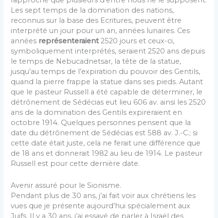
rapproché que plusieurs d’entre nous ne le supposent.
Les sept temps de la domination des nations,
reconnus sur la base des Ecritures, peuvent être
interprété un jour pour un an, années lunaires. Ces
années
représenteraient
2520 jours et ceux-ci,
symbolique­ment interprétés, seraient 2520 ans depuis
le temps de Nebucadnetsar, la tête de la statue,
jusqu’au temps de l’expiration du pouvoir des Gentils,
quand la pierre frappe la statue dans ses pieds. Autant
que le pasteur Russell a été capable de déterminer, le
détrônement de Sédécias eut lieu 606 av. ainsi les 2520
ans de la domination des Gentils expireraient en
octobre 1914. Quelques personnes pensent que la
date du détrônement de Sédécias est 588 av. J.-C.; si
cette date était juste, cela ne ferait une différence que
de 18 ans et donnerait 1982 au lieu de 1914. Le pasteur
Russell est pour cette dernière date.
Avenir assuré pour le Sionisme.
Pendant plus de 30 ans, j’ai fait voir aux chrétiens les
vues que je présente aujourd’hui spécialement aux
Juifs. Il y a 30 ans, j’ai essayé de parler à Israël des