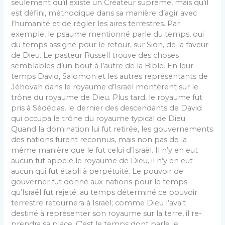
seulement qu’il existe un Créateur suprême, mais qu’il
est défini, mé­thodique dans sa manière d’agir avec
l’humanité et de régler les aires terrestres. Par
exemple, le psaume mentionné parle du temps, oui
du temps assigné pour le retour, sur Sion, de la faveur
de Dieu. Le pasteur Russell trouve des choses
semblables d’un bout à l’autre de la Bible. En leur
temps David, Salomon et les autres représentants de
Jéhovah dans le royaume d’Israël montèrent sur le
trône du royaume de Dieu. Plus tard, le royaume fut
pris à Sédécias, le dernier des descendants de David
qui occupa le trône du royaume typical de Dieu.
Quand la domination lui fut retirée, les gouvernements
des nations furent reconnus, mais non pas de la
même manière que le fut celui d’Israël. Il n’y en eut
aucun fut appelé le royaume de Dieu, il n’y en eut
aucun qui fut établi à perpétuité. Le pouvoir de
gouverner fut donné aux nations pour le temps
qu’Israël fut rejeté; au temps dé­terminé ce pouvoir
terrestre retournera à Israël; comme Dieu l’avait
destiné à représenter son royaume sur la terre, il re­
prendra sa place. C’est le temps dont parle le