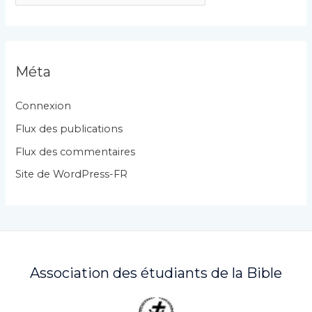
a
t
é
g
Méta
o
r
Connexion
i
Flux des publications
e
Flux des commentaires
s
Site de WordPress-FR
Association des étudiants de la Bible