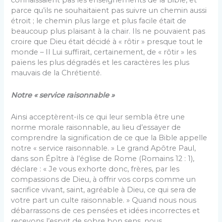
connaissaient pas les enseignements de la Bible, et
parce qu’ils ne souhaitaient pas suivre un chemin aussi
étroit ; le chemin plus large et plus facile était de
beaucoup plus plaisant à la chair. Ils ne pouvaient pas
croire que Dieu était décidé à « rôtir » presque tout le
monde – Il Lui suffirait, certainement, de « rôtir » les
païens les plus dégradés et les caractères les plus
mauvais de la Chrétienté.
Notre « service raisonnable »
Ainsi acceptèrent-ils ce qui leur sembla être une
norme morale raisonnable, au lieu d’essayer de
comprendre la signification de ce que la Bible appelle
notre « service raisonnable. » Le grand Apôtre Paul,
dans son Épître à l’église de Rome (Romains 12 : 1),
déclare : « Je vous exhorte donc, frères, par les
compassions de Dieu, à offrir vos corps comme un
sacrifice vivant, saint, agréable à Dieu, ce qui sera de
votre part un culte raisonnable. » Quand nous nous
débarrassons de ces pensées et idées incorrectes et
recevons l’esprit de sobre bon sens, nous