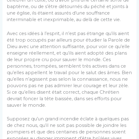
célébrer un culte, ou d’avoir pris une certaine sorte de
baptême, ou de s’être détournés du péché et joints à
une église, ils étaient assurés d’une souffrance
interminable et inexprimable, au delà de cette vie.
Avec ces idées à l’esprit, il n’est pas étrange qu’ils aient
été trop occupés par ailleurs pour étudier la Parole de
Dieu avec une attention suffisante, pour voir ce qu’elle
enseigne réellement, et qu’ils aient adopté des plans
de leur propre cru pour sauver le monde. Ces
personnes, trompées, semblent très actives dans ce
qu’elles appellent le travail pour le salut des âmes. Bien
qu’elles n’agissent pas selon la connaissance, nous ne
pouvons pas ne pas admirer leur courage et leur zèle.
Si ce qu’elles disent était correct, chaque Chrétien
devrait foncer la tête baissée, dans ses efforts pour
sauver le monde.
Supposez qu’un grand incendie éclate à quelques pas
de chez nous, qu’il ne soit pas possible de joindre les
pompiers et que des centaines de personnes soient
exposées au danger imminent d’être brûlées vives,