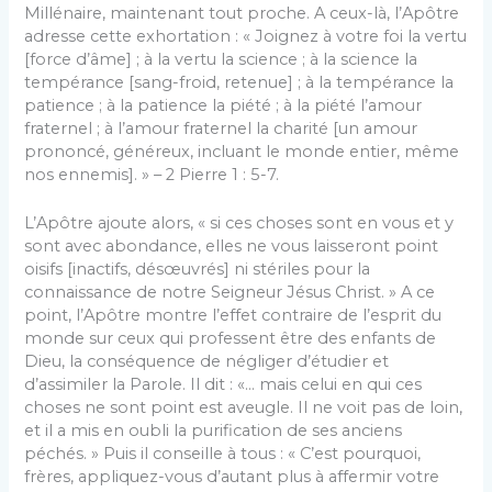
Millénaire, maintenant tout proche. A ceux-là, l’Apôtre
adresse cette exhortation : « Joignez à votre foi la vertu
[force d’âme] ; à la vertu la science ; à la science la
tempérance [sang-froid, retenue] ; à la tempérance la
patience ; à la patience la piété ; à la piété l’amour
fraternel ; à l’amour fraternel la charité [un amour
prononcé, généreux, incluant le monde entier, même
nos ennemis]. » – 2 Pierre 1 : 5-7.
L’Apôtre ajoute alors, « si ces choses sont en vous et y
sont avec abondance, elles ne vous laisseront point
oisifs [inactifs, désœuvrés] ni stériles pour la
connaissance de notre Seigneur Jésus Christ. » A ce
point, l’Apôtre montre l’effet contraire de l’esprit du
monde sur ceux qui professent être des enfants de
Dieu, la conséquence de négliger d’étudier et
d’assimiler la Parole. Il dit : «… mais celui en qui ces
choses ne sont point est aveugle. Il ne voit pas de loin,
et il a mis en oubli la purification de ses anciens
péchés. » Puis il conseille à tous : « C’est pourquoi,
frères, appliquez-vous d’autant plus à affermir votre