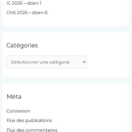
IC 2026 – dzien 1
ChiS 2026 – dzien 6
Catégories
C
a
t
é
g
Méta
o
r
Connexion
i
Flux des publications
e
Flux des commentaires