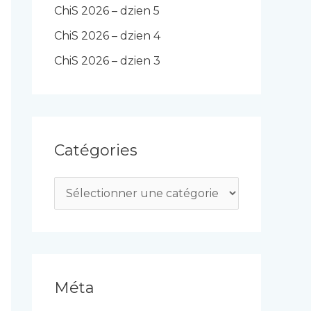
ChiS 2026 – dzien 5
ChiS 2026 – dzien 4
ChiS 2026 – dzien 3
Catégories
C
a
t
é
g
Méta
o