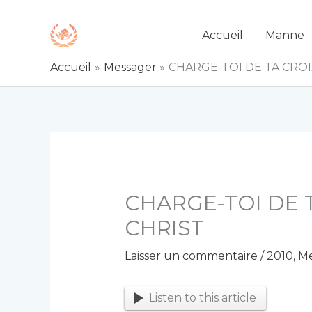
Aller
au
Accueil
Manne
contenu
Accueil
Messager
CHARGE-TOI DE TA CROI
CHARGE-TOI DE T
CHRIST
Laisser un commentaire
/
2010
,
Me
Listen to this article