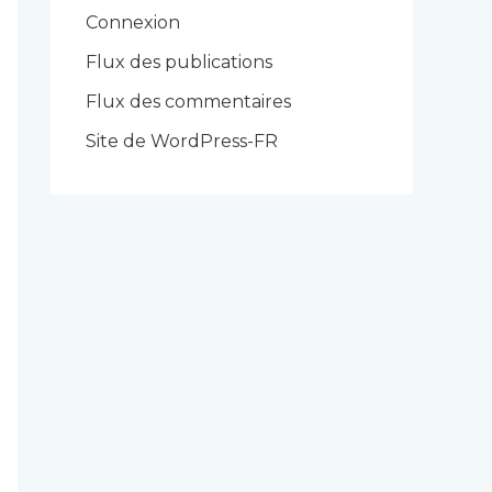
r
Connexion
i
Flux des publications
e
Flux des commentaires
s
Site de WordPress-FR