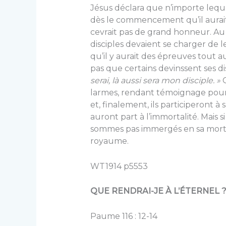
Jésus déclara que n’importe lequel
dès le commencement qu’il aurait 
cevrait pas de grand honneur. Au 
disciples devaient se charger de leu
qu’il y aurait des épreuves tout a
pas que certains devinssent ses d
serai, là aussi sera mon disciple. »
larmes, rendant témoignage pour D
et, finale­ment, ils participeront 
auront part à l’immortalité. Mais 
sommes pas immergés en sa mort,
royaume.
WT1914 p5553
QUE RENDRAI-JE À L’ÉTERNEL 
Paume 116 : 12-14