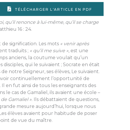
TÉLÉCHARGER L'ARTICLE EN PDF
i, qu’il renonce à lui-même, qu’il se charge
tthieu 16 : 24.
 de signification. Les mots
« venir après
nt traduits ;
« qu’il me suive »,
est une
emps anciens, la coutume voulait qu’un
isciples, qui le suivaient ; Socrate en était
 de notre Seigneur, ses élèves, Le sui­vaient.
’avoir conti­nuellement l’opportunité de
Il en fut ainsi de tous les enseignants des
 le cas de Gama­liel, ils avaient une école –
 de Gamaliel »
. Ils débattaient de ques­tions,
grande mesure aujourd’hui, lorsque nous
. Les élèves avaient pour habitude de poser
point de vue du maître.