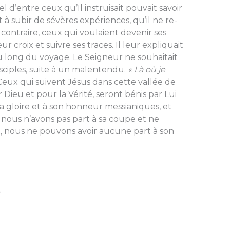
 d’entre ceux qu’Il instruisait pouvait savoir
à subir de sévères expériences, qu’il ne re­
contraire, ceux qui voulaient devenir ses
r croix et suivre ses traces. Il leur expliquait
u long du voyage. Le Sei­gneur ne souhaitait
isciples, suite à un malentendu.
« Là où je
Ceux qui suivent Jésus dans cette vallée de
ieu et pour la Vérité, seront bénis par Lui
à sa gloire et à son honneur messianiques, et
si nous n’avons pas part à sa coupe et ne
 nous ne pouvons avoir aucune part à son
?