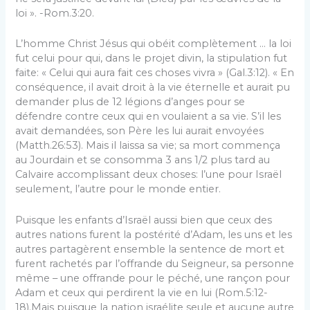
loi ». -Rom.3:20.
L’homme Christ Jésus qui obéit complètement … la loi
fut celui pour qui, dans le projet divin, la stipulation fut
faite: « Celui qui aura fait ces choses vivra » (Gal.3:12). « En
conséquence, il avait droit à la vie éternelle et aurait pu
demander plus de 12 légions d’anges pour se
défendre contre ceux qui en voulaient a sa vie. S’il les
avait demandées, son Père les lui aurait envoyées
(Matth.26:53). Mais il laissa sa vie; sa mort commença
au Jourdain et se consomma 3 ans 1/2 plus tard au
Calvaire accomplissant deux choses: l’une pour Israël
seulement, l’autre pour le monde entier.
Puisque les enfants d’Israël aussi bien que ceux des
autres nations furent la postérité d’Adam, les uns et les
autres partagèrent ensemble la sentence de mort et
furent rachetés par l’offrande du Seigneur, sa personne
même – une offrande pour le péché, une rançon pour
Adam et ceux qui perdirent la vie en lui (Rom.5:12-
18).Mais puisque la nation israélite seule et aucune autre