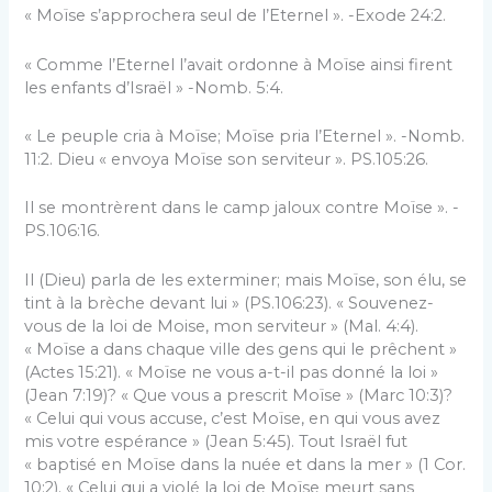
« Moïse s’approchera seul de l’Eternel ». -Exode 24:2.
« Comme l’Eternel l’avait ordonne à Moïse ainsi firent
les enfants d’Israël » -Nomb. 5:4.
« Le peuple cria à Moïse; Moïse pria l’Eternel ». -Nomb.
11:2. Dieu « envoya Moïse son serviteur ». PS.105:26.
Il se montrèrent dans le camp jaloux contre Moïse ». -
PS.106:16.
Il (Dieu) parla de les exterminer; mais Moïse, son élu, se
tint à la brèche devant lui » (PS.106:23). « Souvenez-
vous de la loi de Moise, mon serviteur » (Mal. 4:4).
« Moïse a dans chaque ville des gens qui le prêchent »
(Actes 15:21). « Moïse ne vous a-t-il pas donné la loi »
(Jean 7:19)? « Que vous a prescrit Moïse » (Marc 10:3)?
« Celui qui vous accuse, c’est Moïse, en qui vous avez
mis votre espérance » (Jean 5:45). Tout Israël fut
« baptisé en Moïse dans la nuée et dans la mer » (1 Cor.
10:2). « Celui qui a violé la loi de Moïse meurt sans