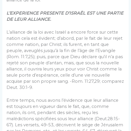
alliance de la loi.
L’EXPERIENCE PRESENTE D’ISRAËL EST UNE PARTIE
DE LEUR ALLIANCE.
L’alliance de la loi avec Israël a encore force sur cette
nation cela est évident; d’abord, par le fait de leur rejet
comme nation, par Christ; ils furent, en tant que
peuple, aveuglés jusqu’à la fin de l’âge de l’Evangile
(Rom. 11:7,25); puis, parce que Dieu déclare qu’il n’a pas
rejeté son peuple d’antan, mais, que sous la nouvelle
alliance, il ouvrira leurs yeux pour voir Christ comme la
seule porte d’espérance, celle d’une vie nouvelle
acquise par son propre sang. -Rom. 11:27,29; comparez
Deut. 30:1-9.
Entre temps, nous avons l’évidence que leur alliance
est toujours en vigueur dans le fait, que, comme
nation, ils ont, pendant des siècles, reçu les
malédictions spécifiées sous leur alliance (Deut.28:15-
67). Les versets, 49-53, décrivent le siège de Jérusalem