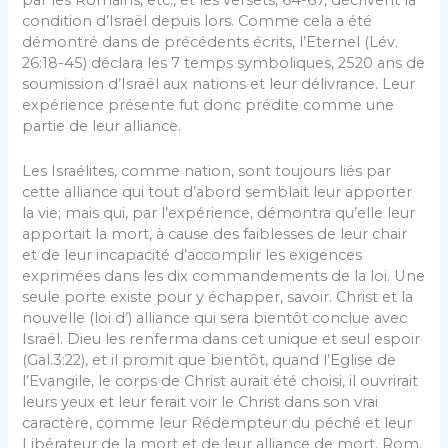
par les Romains, etc., et les versets, 64-67, décrivent la
condition d’Israël depuis lors. Comme cela a été
démontré dans de précédents écrits, l’Eternel (Lév.
26:18-45) déclara les 7 temps symboliques, 2520 ans de
soumission d’Israël aux nations et leur délivrance. Leur
expérience présente fut donc prédite comme une
partie de leur alliance.
Les Israélites, comme nation, sont toujours liés par
cette alliance qui tout d’abord semblait leur apporter
la vie; mais qui, par l’expérience, démontra qu’elle leur
apportait la mort, à cause des faiblesses de leur chair
et de leur incapacité d’accomplir les exigences
exprimées dans les dix commandements de la loi. Une
seule porte existe pour y échapper, savoir. Christ et la
nouvelle (loi d’) alliance qui sera bientôt conclue avec
Israël. Dieu les renferma dans cet unique et seul espoir
(Gal.3:22), et il promit que bientôt, quand l’Eglise de
l’Evangile, le corps de Christ aurait été choisi, il ouvrirait
leurs yeux et leur ferait voir le Christ dans son vrai
caractère, comme leur Rédempteur du péché et leur
Libérateur de la mort et de leur alliance de mort. Rom.