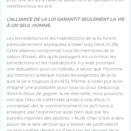
pour une année à l’avance seulement et devraient être
répétées tous les ans.
L’ALLIANCE DE LA LOI GARANTIT SEULEMENT LA VIE
À UN SEUL HOMME.
Les bénédictions et les malédictions de la loi furent
particulièrement expliquées à Israël (voy.Deut.ch.28).
Cette alliance comprenait tous les membres de la
nation d’Israël, afin qu’ils partagent en commun les
bénédictions et les malédictions. Il y avait pourtant
une stipulation pour un individu, à savoir que l’homme
qui mettra en pratique toutes les exigences de la loi
aura la vie à toujours (Lev.l8:5). Même, si Israël put avoir
imaginé une possibilité pour tous ou pour beaucoup
d’entre d’eux de gagner la vie éternelle, nous pouvons
voir que Dieu ne s’attendait jamais à cela d’eux. Il
connaissait dès le commencement ce qu’il nous a
enseigné par l’expérience aussi bien que par les
paroles inspirées des apôtres: « Nulle chair (c’est-à-dire,
aucun de la race déchue qui a besoin de justification)
ne sera justifiée devant lui (Dieu) par les œuvres de la