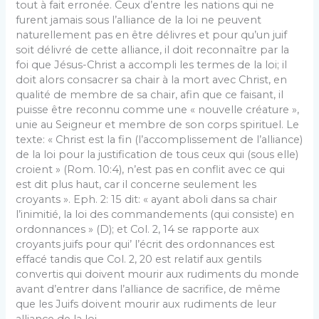
tout à fait erronée. Ceux d’entre les nations qui ne
furent jamais sous l’alliance de la loi ne peuvent
naturellement pas en être délivres et pour qu’un juif
soit délivré de cette alliance, il doit reconnaître par la
foi que Jésus-Christ a accompli les termes de la loi; il
doit alors consacrer sa chair à la mort avec Christ, en
qualité de membre de sa chair, afin que ce faisant, il
puisse être reconnu comme une « nouvelle créature »,
unie au Seigneur et membre de son corps spirituel. Le
texte: « Christ est la fin (l’accomplissement de l’alliance)
de la loi pour la justification de tous ceux qui (sous elle)
croient » (Rom. 10:4), n’est pas en conflit avec ce qui
est dit plus haut, car il concerne seulement les
croyants ». Eph. 2: 15 dit: « ayant aboli dans sa chair
l’inimitié, la loi des commandements (qui consiste) en
ordonnances » (D); et Col. 2, 14 se rapporte aux
croyants juifs pour qui’ l’écrit des ordonnances est
effacé tandis que Col. 2, 20 est relatif aux gentils
convertis qui doivent mourir aux rudiments du monde
avant d’entrer dans l’alliance de sacrifice, de même
que les Juifs doivent mourir aux rudiments de leur