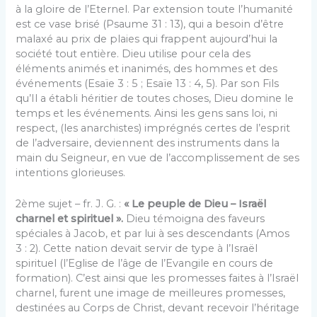
à la gloire de l’Eternel. Par extension toute l’humanité
est ce vase brisé (Psaume 31 : 13), qui a besoin d’être
malaxé au prix de plaies qui frappent aujourd’hui la
société tout entière. Dieu utilise pour cela des
éléments animés et inanimés, des hommes et des
événements (Esaïe 3 : 5 ; Esaïe 13 : 4, 5). Par son Fils
qu’Il a établi héritier de toutes choses, Dieu domine le
temps et les événements. Ainsi les gens sans loi, ni
respect, (les anarchistes) imprégnés certes de l’esprit
de l’adversaire, deviennent des instruments dans la
main du Seigneur, en vue de l’accomplissement de ses
intentions glorieuses.
2ème sujet – fr. J. G. :
« Le peuple de Dieu – Israël
charnel et spirituel ».
Dieu témoigna des faveurs
spéciales à Jacob, et par lui à ses descendants (Amos
3 : 2). Cette nation devait servir de type à l’Israël
spirituel (l’Eglise de l’âge de l’Evangile en cours de
formation). C’est ainsi que les promesses faites à l’Israël
charnel, furent une image de meilleures promesses,
destinées au Corps de Christ, devant recevoir l’héritage