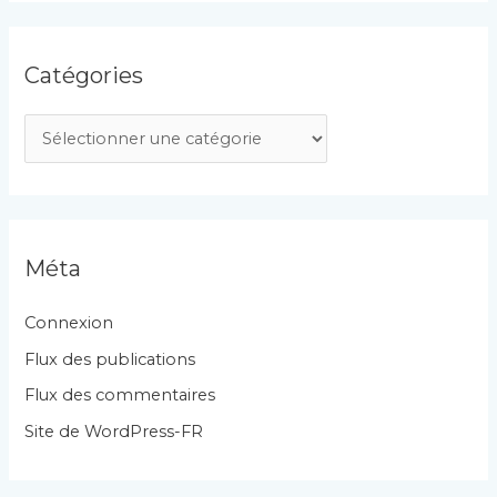
Catégories
C
a
t
é
g
Méta
o
r
Connexion
i
Flux des publications
e
Flux des commentaires
s
Site de WordPress-FR