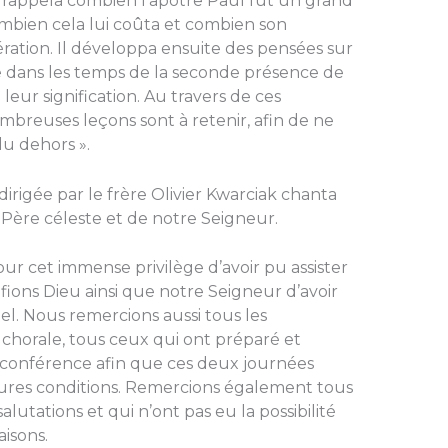
, rappela combien l’apôtre Paul fut un grand
ombien cela lui coûta et combien son
ration. Il développa ensuite des pensées sur
 dans les temps de la seconde présence de
eur signification. Au travers de ces
ombreuses leçons sont à retenir, afin de ne
du dehors ».
dirigée par le frère Olivier Kwarciak chanta
e Père céleste et de notre Seigneur.
r cet immense privilège d’avoir pu assister
fions Dieu ainsi que notre Seigneur d’avoir
uel. Nous remercions aussi tous les
la chorale, tous ceux qui ont préparé et
te conférence afin que ces deux journées
leures conditions. Remercions également tous
lutations et qui n’ont pas eu la possibilité
aisons.