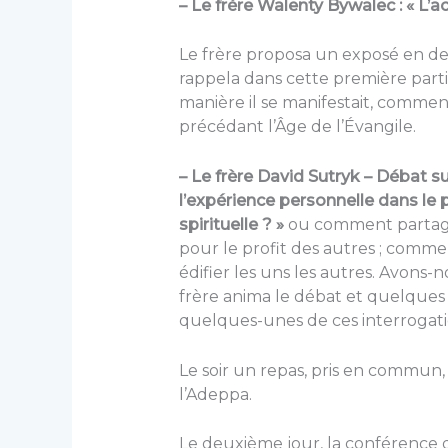
– Le frère Walenty Bywalec : « L’ac
Le frère proposa un exposé en deu
rappela dans cette première partie
manière il se manifestait, comment
précédant l’Âge de l’Évangile.
– Le frère David Sutryk –
Débat su
l’expérience personnelle dans le
spirituelle ? »
ou comment partag
pour le profit des autres ; comm
édifier les uns les autres. Avons-n
frère anima le débat et quelque
quelques-unes de ces interrogati
Le soir un repas, pris en commun, 
l’Adeppa.
Le deuxième jour, la conférence 