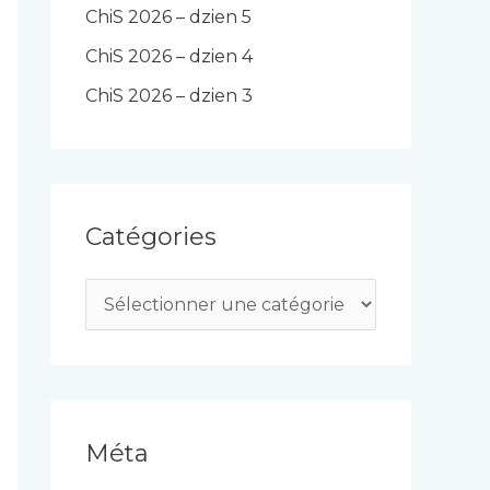
ChiS 2026 – dzien 5
ChiS 2026 – dzien 4
ChiS 2026 – dzien 3
Catégories
C
a
t
é
g
Méta
o