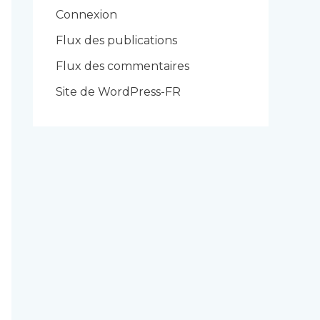
r
Connexion
i
Flux des publications
e
Flux des commentaires
s
Site de WordPress-FR