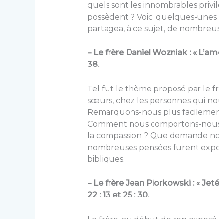
quels sont les innombrables privi
possèdent ? Voici quelques-unes d
partagea, à ce sujet, de nombreu
– Le frère Daniel Wozniak : « L’am
38.
Tel fut le thème proposé par le f
sœurs, chez les personnes qui no
Remarquons-nous plus facilement 
Comment nous comportons-nous a
la compassion ? Que demande notr
nombreuses pensées furent expo
bibliques.
– Le frère Jean Piorkowski : « Je
22 : 13 et 25 : 30.