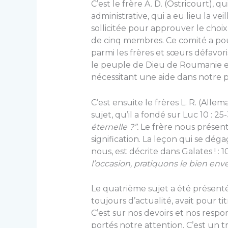
C’est le frère A. D. (Ostricourt), 
administrative, qui a eu lieu la vei
sollicitée pour approuver le choi
de cinq membres. Ce comité a pour
parmi les frères et sœurs défavori
le peuple de Dieu de Roumanie et 
nécessitant une aide dans notre pa
C’est ensuite le frères L. R. (Alle
sujet, qu’il a fondé sur Luc 10 : 2
éternelle ?”.
Le frère nous présent
signification. La leçon qui se d
nous, est décrite dans Galates ! : 1
l’occasion, pratiquons le bien enver
Le quatrième sujet a été présenté p
toujours d’actualité, avait pour t
C’est sur nos devoirs et nos respo
portés notre attention. C’est un t