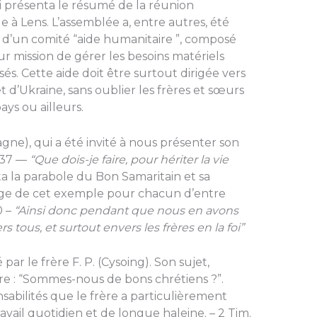
qui présenta le résumé de la réunion
lle à Lens. L’assemblée a, entre autres, été
x d’un comité “aide humanitaire ”, composé
 mission de gérer les besoins matériels
sés. Cette aide doit être surtout dirigée vers
d’Ukraine, sans oublier les frères et sœurs
ys ou ailleurs.
magne), qui a été invité à nous présenter son
5-37 —
“Que dois-je faire, pour hériter la vie
a la parabole du Bon Samaritain et sa
égage de cet exemple pour chacun d’entre
0 –
“Ainsi donc pendant que nous en avons
s tous, et surtout envers les frères en la foi”
ar le frère F. P. (Cysoing). Son sujet,
itre : “Sommes-nous de bons chrétiens ?”.
nsabilités que le frère a particulièrement
ravail quotidien et de longue haleine. – 2 Tim.