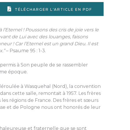
TÉLÉCHARGER L'ARTICLE EN PDF
l’Eternel ! Poussons des cris de joie vers le
evant de Lui avec des louanges, faisons
ur ! Car l’Eternel est un grand Dieu. Il est
x.”
– Psaume 95 : 1-3.
 permis à Son peuple de se rassembler
ême époque.
est déroulée à Wasquehal (Nord), la convention
ans cette salle, remontait à 1957. Les frères
 les régions de France. Des frères et sœurs
sse et de Pologne nous ont honorés de leur
haleureuse et fraternelle que se sont