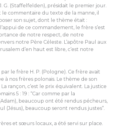
 G. (Staffelfelden), présidait le premier jour.
t le commentaire du texte de la manne, il
xposer son sujet, dont le thème était :
 l’appui de ce commandement, le frère s’est
rtance de notre respect, de notre
nvers notre Père Céleste. L’apôtre Paul aux
Jérusalem d’en haut est libre, c’est notre
ar le frère H. P. (Pologne). Ce frère avait
sée à nos frères polonais. Le thème de son
 La rançon, c’est le prix équivalent. La justice
omains 5 : 19 : “Car comme par la
(Adam), beaucoup ont été rendus pécheurs,
ul (Jésus), beaucoup seront rendus justes”.
rères et sœurs locaux, a été servi sur place.