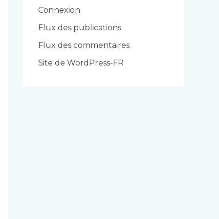
r
Connexion
i
Flux des publications
e
Flux des commentaires
s
Site de WordPress-FR