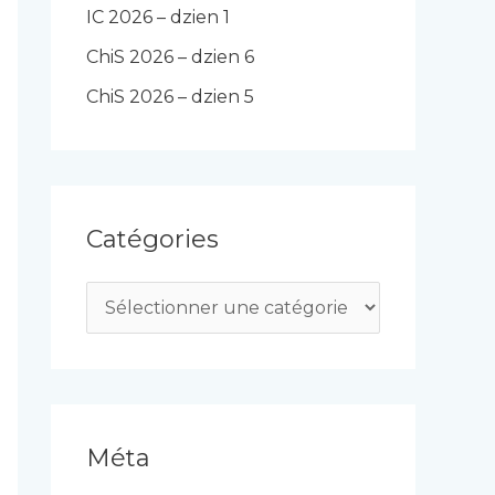
IC 2026 – dzien 1
ChiS 2026 – dzien 6
ChiS 2026 – dzien 5
Catégories
C
a
t
é
g
Méta
o