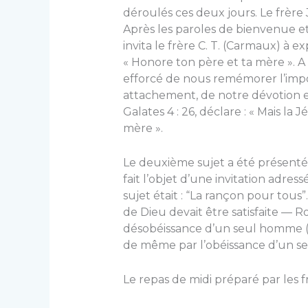
déroulés ces deux jours. Le frère J.
Après les paroles de bienvenue e
invita le frère C. T. (Carmaux) à e
« Honore ton père et ta mère ». A
efforcé de nous remémorer l’impo
attachement, de notre dévotion e
Galates 4 : 26, déclare : « Mais la 
mère ».
Le deuxième sujet a été présenté p
fait l’objet d’une invitation adres
sujet était : “La rançon pour tous”.
de Dieu devait être satisfaite — R
désobéissance d’un seul homme 
de même par l’obéissance d’un se
Le repas de midi préparé par les f