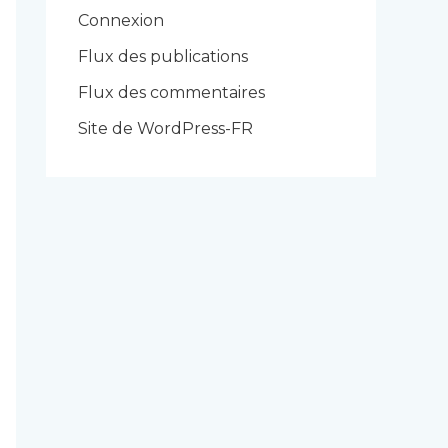
r
Connexion
i
Flux des publications
e
Flux des commentaires
s
Site de WordPress-FR