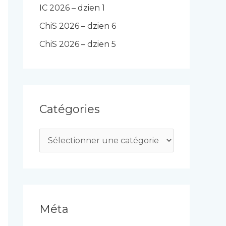
IC 2026 – dzien 1
ChiS 2026 – dzien 6
ChiS 2026 – dzien 5
Catégories
C
a
t
é
g
Méta
o