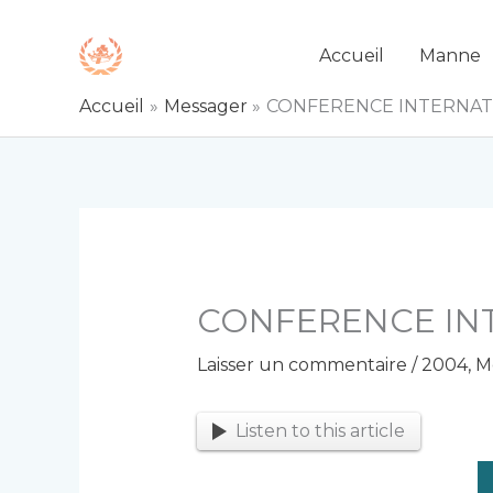
Aller
au
Accueil
Manne
contenu
Accueil
Messager
CONFERENCE INTERNAT
CONFERENCE IN
Laisser un commentaire
/
2004
,
M
Listen to this article