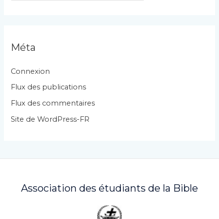
t
é
g
Méta
o
r
Connexion
i
Flux des publications
e
Flux des commentaires
s
Site de WordPress-FR
Association des étudiants de la Bible