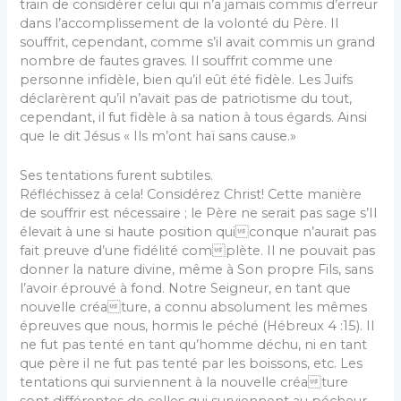
train de considérer celui qui n’a jamais commis d’erreur
dans l’accomplissement de la volonté du Père. Il
souffrit, cependant, comme s’il avait commis un grand
nombre de fautes graves. Il souffrit comme une
personne infidèle, bien qu’il eût été fidèle. Les Juifs
déclarèrent qu’il n’avait pas de patriotisme du tout,
cependant, il fut fidèle à sa nation à tous égards. Ainsi
que le dit Jésus « Ils m’ont haï sans cause.»
Ses tentations furent subtiles.
Réfléchissez à cela! Considérez Christ! Cette manière
de souffrir est nécessaire ; le Père ne serait pas sage s’Il
élevait à une si haute position quiconque n’aurait pas
fait preuve d’une fidélité complète. Il ne pouvait pas
donner la nature divine, même à Son propre Fils, sans
l’avoir éprouvé à fond. Notre Seigneur, en tant que
nouvelle créature, a connu absolument les mêmes
épreuves que nous, hormis le péché (Hébreux 4 :15). Il
ne fut pas tenté en tant qu’homme déchu, ni en tant
que père il ne fut pas tenté par les boissons, etc. Les
tentations qui surviennent à la nouvelle créature