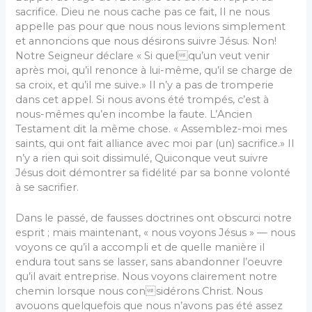
sacrifice. Dieu ne nous cache pas ce fait, Il ne nous
appelle pas pour que nous nous levions simplement
et annoncions que nous désirons suivre Jésus. Non!
Notre Seigneur déclare « Si quelqu’un veut venir
après moi, qu’il renonce à lui-même, qu’il se charge de
sa croix, et qu’il me suive.» Il n’y a pas de tromperie
dans cet appel. Si nous avons été trompés, c’est à
nous-mêmes qu’en incombe la faute. L’Ancien
Testament dit la même chose. « Assemblez-moi mes
saints, qui ont fait alliance avec moi par (un) sacrifice.» Il
n’y a rien qui soit dissimulé, Quiconque veut suivre
Jésus doit démontrer sa fidélité par sa bonne volonté
à se sacrifier.
Dans le passé, de fausses doctrines ont obscurci notre
esprit ; mais maintenant, « nous voyons Jésus » — nous
voyons ce qu’il a accompli et de quelle manière il
endura tout sans se lasser, sans abandonner l’oeuvre
qu’il avait entreprise. Nous voyons clairement notre
chemin lorsque nous considérons Christ. Nous
avouons quelquefois que nous n’avons pas été assez