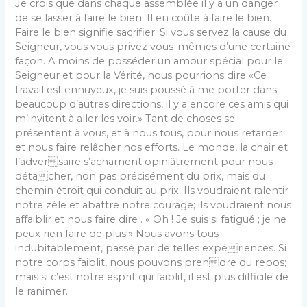
Je crois que dans chaque assemblée il y a un danger
de se lasser à faire le bien. Il en coûte à faire le bien.
Faire le bien signifie sacrifier. Si vous servez la cause du
Seigneur, vous vous privez vous-mêmes d’une certaine
façon. A moins de posséder un amour spécial pour le
Seigneur et pour la Vérité, nous pourrions dire «Ce
travail est ennuyeux, je suis poussé à me porter dans
beaucoup d’autres directions, il y a encore ces amis qui
m’invitent à aller les voir.» Tant de choses se
présentent à vous, et à nous tous, pour nous retarder
et nous faire relâcher nos efforts. Le monde, la chair et
l’adversaire s’acharnent opiniâtrement pour nous
détacher, non pas précisément du prix, mais du
chemin étroit qui conduit au prix. Ils voudraient ralentir
notre zèle et abattre notre courage; ils voudraient nous
affaiblir et nous faire dire . « Oh ! Je suis si fatigué ; je ne
peux rien faire de plus!» Nous avons tous
indubitablement, passé par de telles expériences. Si
notre corps faiblit, nous pouvons prendre du repos;
mais si c’est notre esprit qui faiblit, il est plus difficile de
le ranimer.