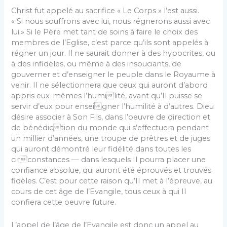
Christ fut appelé au sacrifice « Le Corps » l’est aussi.
« Si nous souffrons avec lui, nous régnerons aussi avec
lui.» Si le Père met tant de soins à faire le choix des
membres de l’Eglise, c’est parce qu’ils sont appelés à
régner un jour. Il ne saurait donner à des hypocrites, ou
à des infidèles, ou même à des insouciants, de
gouverner et d’enseigner le peuple dans le Royaume à
venir. Il ne sélectionnera que ceux qui auront d’abord
appris eux-mêmes l’humilité, avant qu’Il puisse se
servir d’eux pour enseigner l’humilité à d’autres. Dieu
désire associer à Son Fils, dans l’oeuvre de direction et
de bénédiction du monde qui s’effectuera pendant
un millier d’années, une troupe de prêtres et de juges
qui auront démontré leur fidélité dans toutes les
circonstances — dans lesquels Il pourra placer une
confiance absolue, qui auront été éprouvés et trouvés
fidèles. C’est pour cette raison qu’Il met à l’épreuve, au
cours de cet âge de l’Evangile, tous ceux à qui Il
confiera cette oeuvre future.
L’appel de l’âge de l’Evangile est donc un appel au