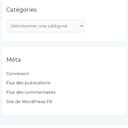
Catégories
C
a
t
é
g
Méta
o
r
Connexion
i
Flux des publications
e
Flux des commentaires
s
Site de WordPress-FR