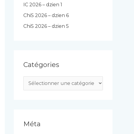
IC 2026 – dzien 1
ChiS 2026 – dzien 6
ChiS 2026 – dzien 5
Catégories
C
a
t
é
g
Méta
o