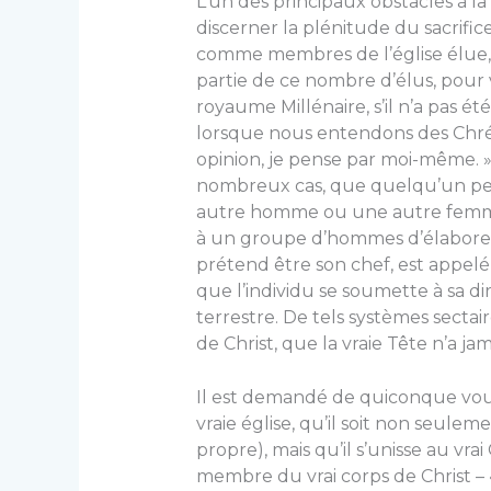
L’un des principaux obstacles à la
discerner la plénitude du sacrifi
comme membres de l’église élue, 
partie de ce nombre d’élus, pour 
royaume Millénaire, s’il n’a pas é
lorsque nous entendons des Chréti
opinion, je pense par moi-même. »
nombreux cas, que quelqu’un pen
autre homme ou une autre femme 
à un groupe d’hommes d’élaborer
prétend être son chef, est appelé
que l’individu se soumette à sa d
terrestre. De tels systèmes sectai
de Christ, que la vraie Tête n’a ja
Il est demandé de quiconque vo
vraie église, qu’il soit non seule
propre), mais qu’il s’unisse au vra
membre du vrai corps de Christ – «