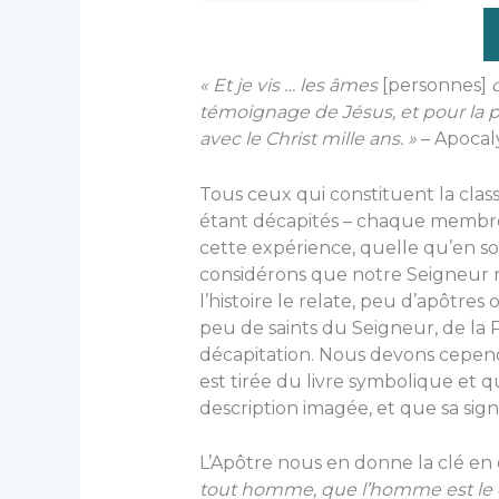
« Et je vis … les âmes
[personnes]
d
témoignage de Jésus, et pour la pa
avec le Christ mille ans. »
– Apocaly
Tous ceux qui constituent la cl
étant décapités – chaque membre de
cette expérience, quelle qu’en soit
considérons que notre Seigneur n’
l’histoire le relate, peu d’apôtres 
peu de saints du Seigneur, de la 
décapitation. Nous devons cepen
est tirée du livre symbolique et q
description imagée, et que sa sign
L’Apôtre nous en donne la clé en 
tout homme, que l’homme est le c