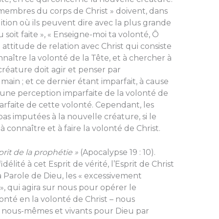
membres du corps de Christ » doivent, dans
ition où ils peuvent dire avec la plus grande
u soit faite », « Enseigne-moi ta volonté, Ô
e attitude de relation avec Christ qui consiste
aître la volonté de la Tête, et à chercher à
e créature doit agir et penser par
ain ; et ce dernier étant imparfait, à cause
t une perception imparfaite de la volonté de
arfaite de cette volonté. Cependant, les
pas imputées à la nouvelle créature, si le
 connaître et à faire la volonté de Christ.
rit de la prophétie »
(Apocalypse 19 : 10).
élité à cet Esprit de vérité, l’Esprit de Christ
la Parole de Dieu, les « excessivement
, qui agira sur nous pour opérer le
té en la volonté de Christ – nous
à nous-mêmes et vivants pour Dieu par