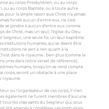
nance au corps Presbytérien, ou au corps
, ou au corps Baptiste, ou à toute autre
, pour la simple raison que Christ n’a jamais
amais fondé aucun d’entre eux, ne s’est
é de se joindre à aucun d’entre eux comme
rps de Christ, mais un seul, l’église du Dieu
seul Seigneur, une seule foi, un seul baptême.
es institutions humaines, qui se disent être
nstitutions ne sert à rien quant à la
Christ dans le royaume ; bien plus (comme le
s omis dans notre verset de référence),
systèmes humains, lorsqu’on se rend compte
ai corps, seront un obstacle à une place
du royaume.
eur ou l’organisateur de ces corps, Il n’en
pôtres également ne furent membres d’aucune
 tous les vrais saints du Seigneur qui, sous
, ont été amenés à considérer ces institutions