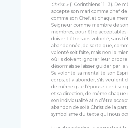
Christ. »
(1 Corinthiens 11 : 3). D
accepte son mari comme chef de f
comme son Chef, et chaque membre 
Seigneur comme membre de son c
membres, pour être acceptables 
doivent être sans volonté, sans tê
abandonnée, de sorte que, comme l
volonté soit faite, mais non la mie
où ils doivent ignorer leur propr
désormais se laisser guider par la 
Sa volonté, sa mentalité, son Es
corps, et y abonder, s’ils veulent
de même que l’épouse perd son p
et sa direction, de même chaque 
son individualité afin d’être acc
abandon de soi à Christ de la part
symbolisme du texte qui nous oc