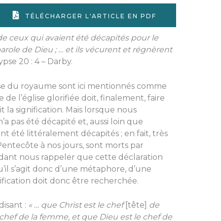
TÉLÉCHARGER L'ARTICLE EN PDF
e ceux qui avaient été décapités pour le
role de Dieu ; … et ils vécurent et régnèrent
pse 20 : 4 – Darby.
asse du royaume sont ici mentionnés comme
 l’église glorifiée doit, finalement, faire
 la signification. Mais lorsque nous
a pas été décapité et, aussi loin que
ont été littéralement décapités ; en fait, très
Pentecôte à nos jours, sont morts par
dant nous rappeler que cette déclaration
u’il s’agit donc d’une métaphore, d’une
ification doit donc être recherchée.
disant :
« … que Christ est le chef
[tête]
de
hef de la femme, et que Dieu est le chef de