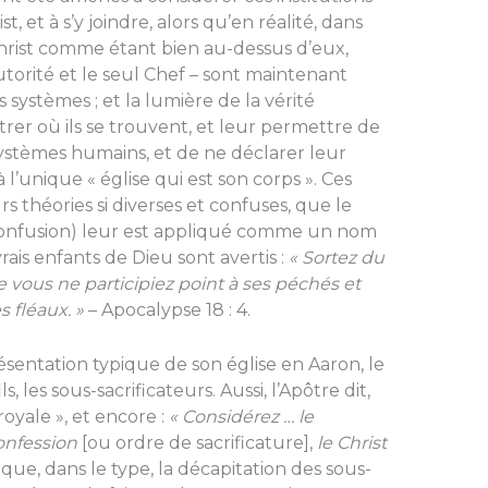
 et à s’y joindre, alors qu’en réalité, dans
Christ comme étant bien au-dessus d’eux,
torité et le seul Chef – sont maintenant
s systèmes ; et la lumière de la vérité
er où ils se trouvent, et leur permettre de
ystèmes humains, et de ne déclarer leur
l’unique « église qui est son corps ». Ces
s théories si diverses et confuses, que le
confusion) leur est appliqué comme un nom
rais enfants de Dieu sont avertis :
« Sortez du
e vous ne participiez point à ses péchés et
 fléaux. »
– Apocalypse 18 : 4.
ésentation typique de son église en Aaron, le
s, les sous-sacrificateurs. Aussi, l’Apôtre dit,
oyale », et encore :
« Considérez … le
onfession
[ou ordre de sacrificature],
le Christ
 que, dans le type, la décapitation des sous-