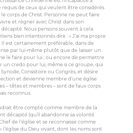
 croissance Chrétienne est l’incapacité à
ce requis de ceux qui veulent être considérés
le corps de Christ. Personne ne peut faire
vivre et régner avec Christ dans son
té décapité. Nous pensons souvent à cela
ens bien intentionnés dire : « J’ai ma propre
 Il est certainement préférable, dans de
se par lui-même plutôt que de laisser un
le faire pour lui ; ou encore de permettre
 un credo pour lui, même si ce groupe, qui
 Synode, Consistoire ou Congrès, et désire
irection et devienne membre d’une église
res – têtes et membres – sont de faux corps
mais reconnus.
udrait être compté comme membre de la
ment décapité (qu’il abandonne sa volonté
i Chef de l’église et se reconnaisse comme
 l’église du Dieu vivant, dont les noms sont