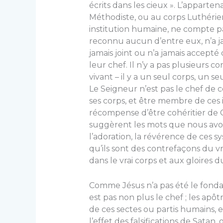
écrits dans les cieux ». L’apparte
Méthodiste, ou au corps Luthérien
institution humaine, ne compte pas
reconnu aucun d’entre eux, n’a j
jamais joint ou n’a jamais accept
leur chef. Il n’y a pas plusieurs co
vivant – il y a un seul corps, un 
Le Seigneur n’est pas le chef de c
ses corps, et être membre de ces i
récompense d’être cohéritier de 
suggèrent les mots que nous avon
l’adoration, la révérence de ces 
qu’ils sont des contrefaçons du vr
dans le vrai corps et aux gloires 
Comme Jésus n’a pas été le fondat
est pas non plus le chef ; les a
de ces sectes ou partis humains, et
l’effet des falsifications de Satan