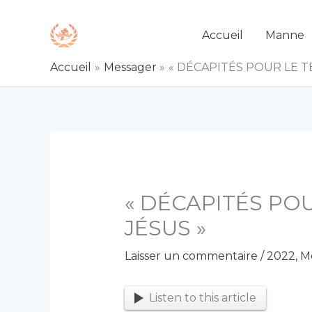
Aller
au
Accueil
Manne
contenu
Accueil
Messager
« DÉCAPITÉS POUR LE 
« DÉCAPITÉS PO
JÉSUS »
Laisser un commentaire
/
2022
,
M
Listen to this article