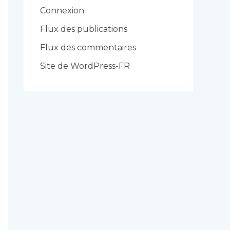
r
Connexion
i
Flux des publications
e
Flux des commentaires
s
Site de WordPress-FR