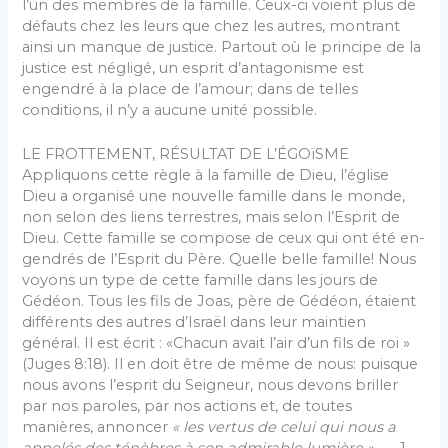
l’un des membres de la famille. Ceux-ci voient plus de
défauts chez les leurs que chez les autres, montrant
ainsi un manque de justice. Partout où le principe de la
justice est négligé, un esprit d’antagonisme est
engendré à la place de l’amour; dans de telles
conditions, il n’y a au­cune unité possible.
LE FROTTEMENT, RÉSULTAT DE L’ÉGOïSME
Appliquons cette règle à la famille de Dieu, l’église
Dieu a organisé une nouvelle famille dans le monde,
non selon des liens terrestres, mais selon l’Esprit de
Dieu. Cette famille se compose de ceux qui ont été en­
gendrés de l’Esprit du Père. Quelle belle famille! Nous
voyons un type de cette famille dans les jours de
Gédéon. Tous les fils de Joas, père de Gédéon, étaient
différents des autres d’Israël dans leur maintien
général. Il est écrit : «Chacun avait l’air d’un fils de roi »
(Juges 8:18). Il en doit être de même de nous: puisque
nous avons l’esprit du Seigneur, nous devons briller
par nos paroles, par nos actions et, de toutes
manières, annoncer
« les vertus de celui qui nous a