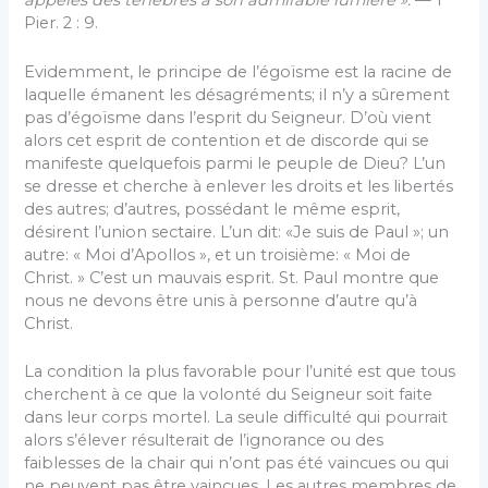
appelés des ténèbres à son admirable lumière ».
— 1
Pier. 2 : 9.
Evidemment, le principe de l’égoïsme est la racine de
laquelle émanent les désagréments; il n’y a sûrement
pas d’égoïsme dans l’esprit du Seigneur. D’où vient
alors cet esprit de contention et de discorde qui se
manifeste quelquefois parmi le peuple de Dieu? L’un
se dresse et cherche à enlever les droits et les libertés
des autres; d’autres, possédant le même esprit,
désirent l’union sec­taire. L’un dit: «Je suis de Paul »; un
autre: « Moi d’Apollos », et un troisième: « Moi de
Christ. » C’est un mauvais esprit. St. Paul montre que
nous ne devons être unis à personne d’autre qu’à
Christ.
La condition la plus favorable pour l’unité est que tous
cherchent à ce que la volonté du Seigneur soit faite
dans leur corps mortel. La seule difficulté qui pourrait
alors s’élever résulterait de l’ignorance ou des
faiblesses de la chair qui n’ont pas été vaincues ou qui
ne peuvent pas être vaincues. Les autres membres de