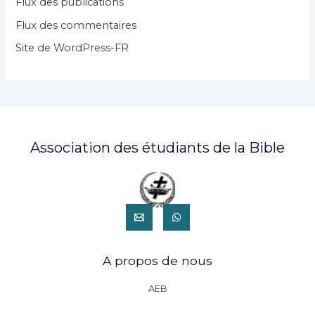
Flux des publications
e
Flux des commentaires
s
Site de WordPress-FR
Association des étudiants de la Bible
A propos de nous
AEB