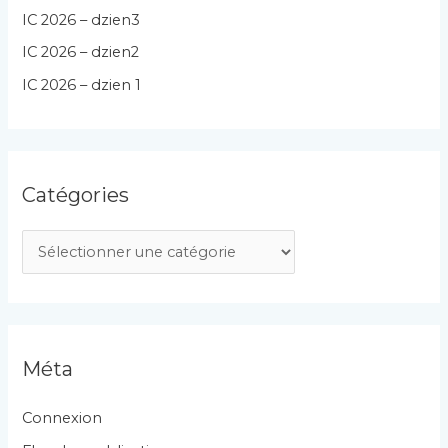
IC 2026 – dzien3
IC 2026 – dzien2
IC 2026 – dzien 1
Catégories
C
a
t
é
g
Méta
o
r
Connexion
i