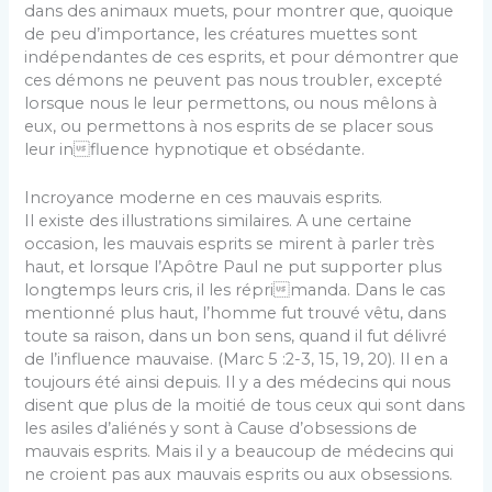
dans des animaux muets, pour montrer que, quoique
de peu d’importance, les créatures muettes sont
indépendantes de ces esprits, et pour démontrer que
ces démons ne peuvent pas nous troubler, excepté
lorsque nous le leur permettons, ou nous mêlons à
eux, ou permettons à nos esprits de se placer sous
leur influence hypnotique et obsédante.
Incroyance moderne en ces mauvais esprits.
Il existe des illustrations similaires. A une certaine
occasion, les mauvais esprits se mirent à parler très
haut, et lorsque l’Apôtre Paul ne put supporter plus
longtemps leurs cris, il les réprimanda. Dans le cas
mentionné plus haut, l’homme fut trouvé vêtu, dans
toute sa raison, dans un bon sens, quand il fut délivré
de l’influence mauvaise. (Marc 5 :2-3, 15, 19, 20). Il en a
toujours été ainsi depuis. Il y a des médecins qui nous
disent que plus de la moitié de tous ceux qui sont dans
les asiles d’aliénés y sont à Cause d’obsessions de
mauvais esprits. Mais il y a beaucoup de médecins qui
ne croient pas aux mauvais esprits ou aux obsessions.