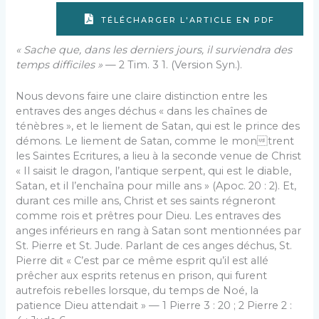
TÉLÉCHARGER L'ARTICLE EN PDF
« Sache que, dans les derniers jours, il surviendra des
temps difficiles »
— 2 Tim. 3 1. (Version Syn.).
Nous devons faire une claire distinction entre les
entraves des anges déchus « dans les chaînes de
ténèbres », et le liement de Satan, qui est le prince des
démons. Le liement de Satan, comme le montrent
les Saintes Ecritures, a lieu à la seconde venue de Christ
« Il saisit le dragon, l’antique serpent, qui est le diable,
Satan, et il l’enchaîna pour mille ans » (Apoc. 20 : 2). Et,
durant ces mille ans, Christ et ses saints régneront
comme rois et prêtres pour Dieu. Les entraves des
anges inférieurs en rang à Satan sont mentionnées par
St. Pierre et St. Jude. Parlant de ces anges déchus, St.
Pierre dit « C’est par ce même esprit qu’il est allé
prêcher aux esprits retenus en prison, qui furent
autrefois rebelles lorsque, du temps de Noé, la
patience Dieu attendait » — 1 Pierre 3 : 20 ; 2 Pierre 2 :