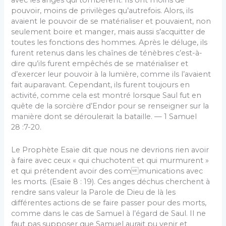
avec les anges qui tombèrent. Ils ont moins de
pouvoir, moins de privilèges qu’autrefois. Alors, ils
avaient le pouvoir de se matérialiser et pouvaient, non
seulement boire et manger, mais aussi s’acquitter de
toutes les fonctions des hommes. Après le déluge, ils
furent retenus dans les chaînes de ténèbres c’est-à-
dire qu’ils furent empêchés de se matérialiser et
d’exercer leur pouvoir à la lumière, comme ils l’avaient
fait auparavant. Cependant, ils furent toujours en
activité, comme cela est montré lorsque Saul fut en
quête de la sorcière d’Endor pour se renseigner sur la
manière dont se déroulerait la bataille. — 1 Samuel
28 :7-20.
Le Prophète Esaïe dit que nous ne devrions rien avoir
à faire avec ceux « qui chuchotent et qui murmurent »
et qui prétendent avoir des communications avec
les morts. (Esaïe 8 : 19). Ces anges déchus cherchent à
rendre sans valeur la Parole de Dieu de là les
différentes actions de se faire passer pour des morts,
comme dans le cas de Samuel à l’égard de Saul. Il ne
faut pas supposer que Samuel aurait pu venir et