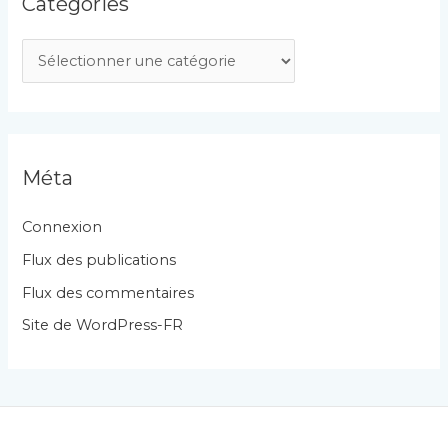
Catégories
C
a
t
é
g
Méta
o
r
Connexion
i
Flux des publications
e
Flux des commentaires
s
Site de WordPress-FR