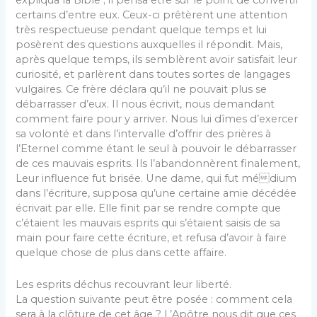
expliqua la Bible ; il pensa être sur le point de convertir
certains d’entre eux. Ceux-ci prêtèrent une attention
très respectueuse pendant quelque temps et lui
posèrent des questions auxquelles il répondit. Mais,
après quelque temps, ils semblèrent avoir satisfait leur
curiosité, et parlèrent dans toutes sortes de langages
vulgaires. Ce frère déclara qu’il ne pouvait plus se
débarrasser d’eux. Il nous écrivit, nous demandant
comment faire pour y arriver. Nous lui dîmes d’exercer
sa volonté et dans l’intervalle d’offrir des prières à
l’Eternel comme étant le seul à pouvoir le débarrasser
de ces mauvais esprits. Ils l’abandonnèrent finalement,
Leur influence fut brisée. Une dame, qui fut médium
dans l’écriture, supposa qu’une certaine amie décédée
écrivait par elle. Elle finit par se rendre compte que
c’étaient les mauvais esprits qui s’étaient saisis de sa
main pour faire cette écriture, et refusa d’avoir à faire
quelque chose de plus dans cette affaire.
Les esprits déchus recouvrant leur liberté.
La question suivante peut être posée : comment cela
sera à la clôture de cet âge ? L’Apôtre nous dit que ces