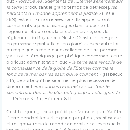
que
« lorsque les jugements de l’Eternel s’exercent sur
la terre
[produisant le grand temps de détresse],
les
habitants du monde apprennent la justice »
(Esaïe
26:9), est en harmonie avec cela. Ils apprendront
combien il y a peu d’avantages dans le péché et
l’égoïsme, et que sous la direction divine, sous le
règlement du Royaume céleste (Christ et son Eglise
en puissance spirituelle et en gloire), aucune autre loi
ou règle que la règle par excellence ne sera permise ; il
y a aussi le témoignage prophétique concernant cette
glorieuse administration, que
« la terre sera remplie de
la connaissance de la gloire de l’Eternel comme le
fond de la mer par les eaux qui le couvrent »
(Habacuc
2:14) de sorte qu’il ne sera même plus nécessaire de
dire à un autre,
« connais l’Eternel ! » «
car
tous le
connaîtront depuis le plus petit jusqu’au plus grand »
— Jérémie 31:34 ; Hébreux 8:11.
C’est là le jour glorieux prédit par Moïse et par l’Apôtre
Pierre pendant lequel le grand prophète, sacrificateur
et roi, gouvernera le monde en droiture et exercera la
justice sur la terre ; lorsqu’il élèvera le pauvre et le