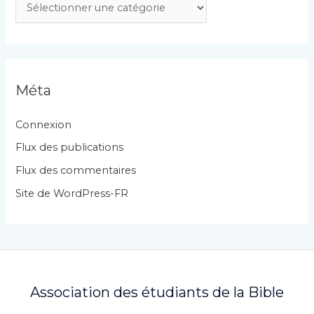
C
a
t
é
g
Méta
o
r
Connexion
i
Flux des publications
e
Flux des commentaires
s
Site de WordPress-FR
Association des étudiants de la Bible