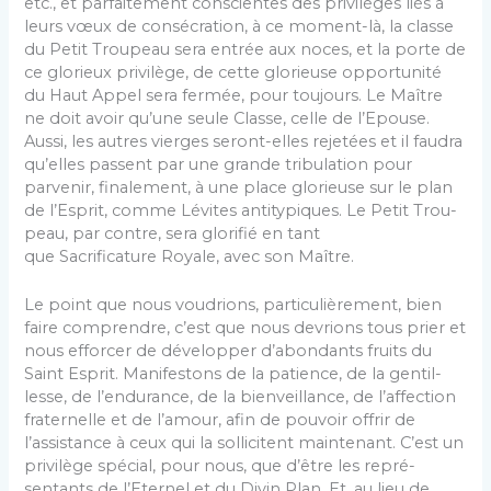
etc., et parfaitement conscientes des privilèges liés à
leurs vœux de consécration, à ce moment-là, la classe
du Petit Troupeau sera entrée aux noces, et la porte de
ce glorieux privilège, de cette glorieuse opportunité
du Haut Appel sera fermée, pour toujours. Le Maître
ne doit avoir qu’une seule Classe, celle de l’Epouse.
Aussi, les autres vierges seront-elles rejetées et il fau­dra
qu’elles passent par une grande tribulation pour
parvenir, finalement, à une place glorieuse sur le plan
de l’Esprit, comme Lévites antitypiques. Le Petit Trou­
peau, par contre, sera glorifié en tant
que Sacrificature Royale, avec son Maître.
Le point que nous voudrions, particulièrement, bien
faire comprendre, c’est que nous devrions tous prier et
nous efforcer de développer d’abondants fruits du
Saint Esprit. Manifestons de la patience, de la gentil­
lesse, de l’endurance, de la bienveillance, de l’affection
fraternelle et de l’amour, afin de pouvoir offrir de
l’assistance à ceux qui la sollicitent maintenant. C’est un
privilège spécial, pour nous, que d’être les repré­
sentants de l’Eternel et du Divin Plan. Et, au lieu de