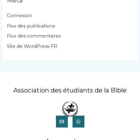
Méta
o
r
Connexion
i
Flux des publications
e
Flux des commentaires
s
Site de WordPress-FR
Association des étudiants de la Bible