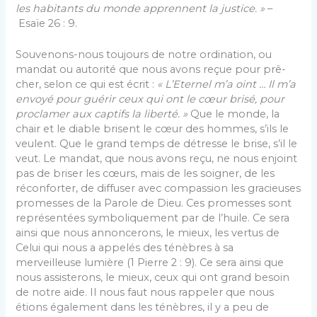
les habitants du monde apprennent la justice. »
–
Esaïe 26 : 9.
Souvenons-nous toujours de notre ordination, ou
mandat ou autorité que nous avons reçue pour prê­
cher, selon ce qui est écrit :
« L’Eternel m’a oint … Il m’a
envoyé pour guérir ceux qui ont le cœur brisé, pour
proclamer aux captifs la liberté. »
Que le monde, la
chair et le diable brisent le cœur des hommes, s’ils le
veulent. Que le grand temps de détresse le brise, s’il le
veut. Le mandat, que nous avons reçu, ne nous en­joint
pas de briser les cœurs, mais de les soigner, de les
réconforter, de diffuser avec compassion les gra­cieuses
promesses de la Parole de Dieu. Ces pro­messes sont
représentées symboliquement par de l’huile. Ce sera
ainsi que nous annoncerons, le mieux, les vertus de
Celui qui nous a appelés des ténèbres à sa
merveilleuse lumière (1 Pierre 2 : 9). Ce sera ainsi que
nous assisterons, le mieux, ceux qui ont grand besoin
de notre aide. Il nous faut nous rappeler que nous
étions également dans les ténèbres, il y a peu de