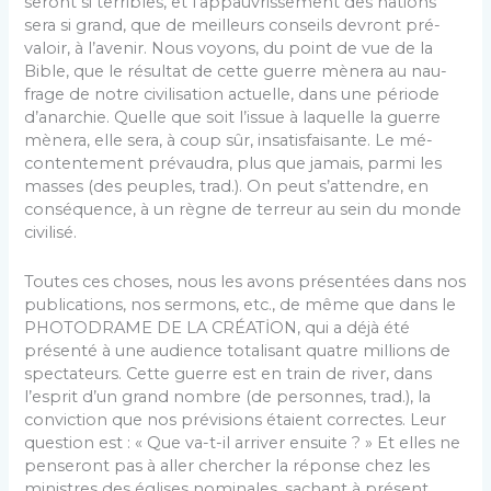
seront si terribles, et l’appauvrissement des nations
sera si grand, que de meilleurs conseils devront pré­
valoir, à l’avenir. Nous voyons, du point de vue de la
Bible, que le résultat de cette guerre mènera au nau­
frage de notre civilisation actuelle, dans une période
d’anarchie. Quelle que soit l’issue à laquelle la guerre
mènera, elle sera, à coup sûr, insatisfaisante. Le mé­
contentement prévaudra, plus que jamais, parmi les
masses (des peuples, trad.). On peut s’attendre, en
conséquence, à un règne de terreur au sein du monde
civilisé.
Toutes ces choses, nous les avons présentées dans nos
publications, nos sermons, etc., de même que dans le
PHOTODRAME DE LA CRÉATİON, qui a déjà été
présenté à une audience totalisant quatre mil­lions de
spectateurs. Cette guerre est en train de river, dans
l’esprit d’un grand nombre (de personnes, trad.), la
conviction que nos prévisions étaient correctes. Leur
question est : « Que va-t-il arriver ensuite ? » Et elles ne
penseront pas à aller chercher la réponse chez les
ministres des églises nominales, sachant à présent