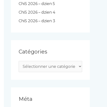
ChiS 2026 – dzien 5
ChiS 2026 – dzien 4
ChiS 2026 – dzien 3
Catégories
C
a
t
é
g
Méta
o