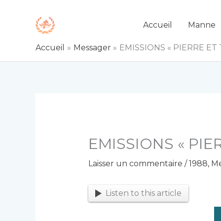
Aller
au
Accueil
Manne
contenu
Accueil
Messager
EMISSIONS « PIERRE ET
EMISSIONS « PIE
Laisser un commentaire
/
1988
,
Me
Listen to this article