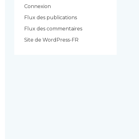
r
Connexion
i
Flux des publications
e
Flux des commentaires
s
Site de WordPress-FR