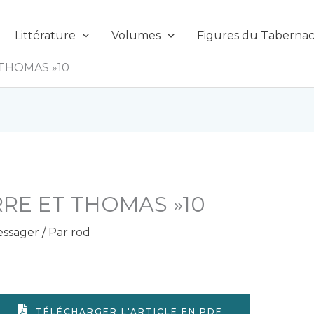
Littérature
Volumes
Figures du Tabernac
 THOMAS »10
RRE ET THOMAS »10
ssager
/ Par
rod
TÉLÉCHARGER L'ARTICLE EN PDF