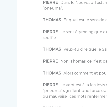
PIERRE
: Dans le Nouveau Testam
“pneuma”.
THOMAS
: Et quel est le sens d
PIERRE
: Le sens étymologique 
souffle.
THOMAS
: Veux-tu dire que le Sai
PIERRE
: Non, Thomas, ce n’est p
THOMAS
: Alors comment et pour
PIERRE
: Le vent est à la fois invi
“pneuma” signifient une force ou 
ou mauvaise ; ces mots renferme