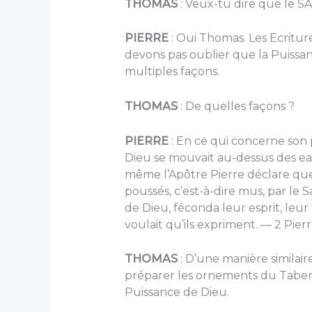
THOMAS
: Veux-tu dire que le S
PIERRE
: Oui Thomas. Les Ecritur
devons pas oublier que la Puissan
multiples façons.
THOMAS
: De quelles façons ?
PIERRE
: En ce qui concerne son p
Dieu se mouvait au-dessus des eau
même l’Apôtre Pierre déclare que
poussés, c’est-à-dire mus, par le S
de Dieu, féconda leur esprit, leu
voulait qu’ils expriment. — 2 Pierre 
THOMAS
: D’une manière similaire
préparer les ornements du Tabern
Puissance de Dieu.