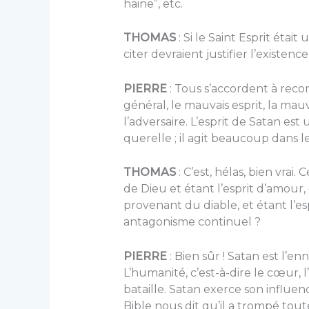
haine”, etc.
THOMAS
: Si le Saint Esprit étai
citer devraient justifier l’existen
PIERRE
: Tous s’accordent à reco
général, le mauvais esprit, la ma
l’adversaire. L’esprit de Satan est
querelle ; il agit beaucoup dans 
THOMAS
: C’est, hélas, bien vrai
de Dieu et étant l’esprit d’amour,
provenant du diable, et étant l’e
antagonisme continuel ?
PIERRE
: Bien sûr ! Satan est l’
L’humanité, c’est-à-dire le cœur, 
bataille. Satan exerce son influe
Bible nous dit qu’il a trompé toute