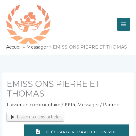
Aller
au
contenu
Accueil
Messager
EMISSIONS PIERRE ET THOMAS
EMISSIONS PIERRE ET
THOMAS
Laisser un commentaire
/
1994
,
Messager
/ Par
rod
Listen to this article
TÉLÉCHARGER L'ARTICLE EN PDF