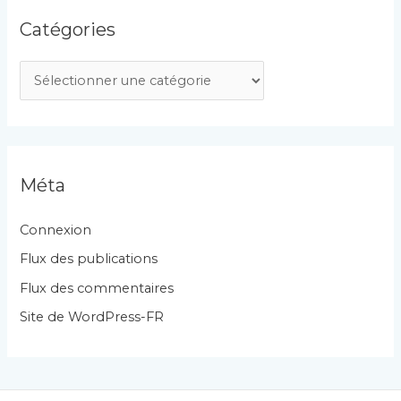
Catégories
C
a
t
é
g
Méta
o
r
Connexion
i
Flux des publications
e
Flux des commentaires
s
Site de WordPress-FR