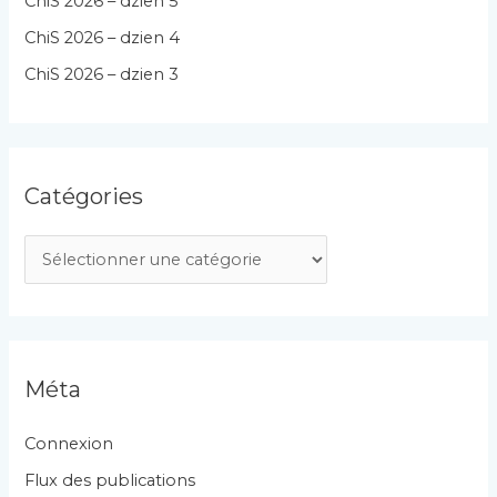
ChiS 2026 – dzien 5
ChiS 2026 – dzien 4
ChiS 2026 – dzien 3
Catégories
C
a
t
é
g
Méta
o
r
Connexion
i
Flux des publications