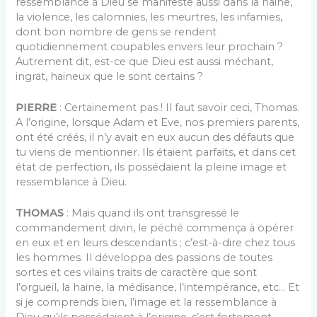
ressemblance à Dieu se manifeste aussi dans la haine,
la violence, les calomnies, les meurtres, les infamies,
dont bon nombre de gens se rendent
quotidiennement coupables envers leur prochain ?
Autrement dit, est-ce que Dieu est aussi méchant,
ingrat, haineux que le sont certains ?
PIERRE
: Certainement pas ! Il faut savoir ceci, Thomas.
A l’origine, lorsque Adam et Eve, nos premiers parents,
ont été créés, il n’y avait en eux aucun des défauts que
tu viens de mentionner. Ils étaient parfaits, et dans cet
état de perfection, ils possédaient la pleine image et
ressemblance à Dieu.
THOMAS
: Mais quand ils ont transgressé le
commandement divin, le péché commença à opérer
en eux et en leurs descendants ; c’est-à-dire chez tous
les hommes. Il développa des passions de toutes
sortes et ces vilains traits de caractère que sont
l’orgueil, la haine, la médisance, l’intempérance, etc… Et
si je comprends bien, l’image et la ressemblance à