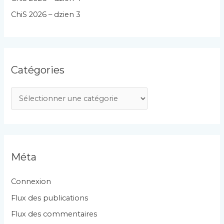
ChiS 2026 – dzien 3
Catégories
C
a
t
é
g
Méta
o
r
Connexion
i
Flux des publications
e
Flux des commentaires