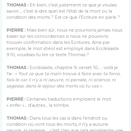
THOMAS :
Eh bien, c’est justement ce que je voulais
savoir…, c’est-à-dire quel est l’état de la mort ou la
condition des morts ? Est-ce que l’Ecriture en parle ?
PIERRE :
Mais bien sûr, nous ne pourrions jamais nous
baser sur les concordances si nous ne pouvions
trouver confirmation dans les Ecritures. Ainsi par
exemple, le mot shéol est employé dans Ecclésiaste
9:10, voudrais-tu lire ce texte Thomas ?
THOMAS :
Ecclésiaste, chapitre 9, verset 10, … voilà je
l’ai :
« Tout ce que ta main trouve à faire avec ta force,
fais-le car il n’y a ni oeuvre, ni pensée, ni science, ni
sagesse, dans le séjour des morts où tu vas ».
PIERRE :
Certaines traductions emploient le mot
« enfer »… d’autres… la tombe.
THOMAS :
Dans tous les cas si dans l’endroit ou
condition où vont tous les morts, il n’y a aucune
oeuvre, ni sagesse … c’est clair que cela représente une