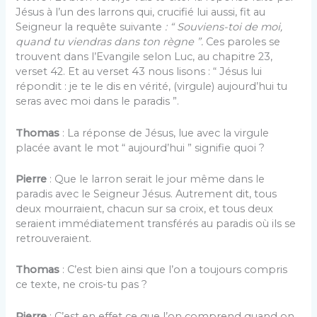
Jésus à l’un des larrons qui, crucifié lui aussi, fit au
Seigneur la requête suivante
: “ Souviens-toi de moi,
quand tu viendras dans ton règne ”.
Ces paroles se
trouvent dans l’Evangile selon Luc, au chapitre 23,
verset 42. Et au verset 43 nous lisons : “ Jésus lui
répondit : je te le dis en vérité, (virgule) aujourd’hui tu
seras avec moi dans le paradis ”.
Thomas
: La réponse de Jésus, lue avec la virgule
placée avant le mot “ aujourd’hui ” signifie quoi ?
Pierre
: Que le larron serait le jour même dans le
paradis avec le Seigneur Jésus. Autrement dit, tous
deux mourraient, chacun sur sa croix, et tous deux
seraient immédiatement transférés au paradis où ils se
retrouveraient.
Thomas
: C’est bien ainsi que l’on a toujours compris
ce texte, ne crois-tu pas ?
Pierre
: C’est en effet ce que l’on comprend quand on