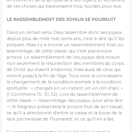
un intérêt et de la sympathie à leur égard, et les délivre
de ces choses qui s’avéreraient trop lourdes pour eux.
LE RASSEMBLEMENT DES JOYAUX SE POURSUİT
Dans un certain sens, Dieu rassemble donc ses joyaux
depuis plus de mille huit cents ans, c’est-à-dire qu’Il les
prépare. Mais il y a encore un rassemblement final, ou
assemblage, de cette classe, qui n’est pas encore
achevé. Le rassemblement de ces joyaux doit inclure
non seulement la résurrection des membres du corps
de Christ qui étaient endormis, mais aussi de ceux qui
vivront jusqu’à la fin de l’âge. Tous ceux-là connaissent
le changement de la condition animale à la condition
spirituelle :
« changés en un instant, en un clin d’œil. »
(1 Corinthiens 15 : 51, 52). Lors du rassemblement de
cette classe — l’assemblage des joyaux, pour ainsi dire
— le Seigneur présentera le propre fruit de son travail,
ce qu’Il a sélectionné d’entre la crasse et la boue de la
race pécheresse de l’humanité, et ce qu’Il en a fait.