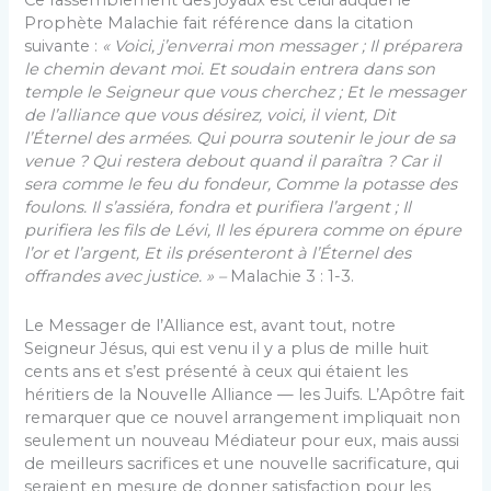
Ce rassemblement des joyaux est celui auquel le
Prophète Malachie fait référence dans la citation
suivante :
« Voici, j’enverrai mon messager ; Il préparera
le chemin devant moi. Et soudain entrera dans son
temple le Seigneur que vous cherchez ; Et le messager
de l’alliance que vous désirez, voici, il vient, Dit
l’Éternel des armées. Qui pourra soutenir le jour de sa
venue ? Qui restera debout quand il paraîtra ? Car il
sera comme le feu du fondeur, Comme la potasse des
foulons.
Il s’assiéra, fondra et purifiera l’argent ; Il
purifiera les fils de Lévi, Il les épurera comme on épure
l’or et l’argent, Et ils présenteront à l’Éternel des
offrandes avec justice. » –
Malachie 3 : 1-3.
Le Messager de l’Alliance est, avant tout, notre
Seigneur Jésus, qui est venu il y a plus de mille huit
cents ans et s’est présenté à ceux qui étaient les
héritiers de la Nouvelle Alliance — les Juifs. L’Apôtre fait
remarquer que ce nouvel arrangement impliquait non
seulement un nouveau Médiateur pour eux, mais aussi
de meilleurs sacrifices et une nouvelle sacrificature, qui
seraient en mesure de donner satisfaction pour les