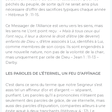
péchés du peuple, de sorte qu’il ne serait ainsi plus
nécessaire d’offrir des sacrifices typiques chaque année
– Hébreux 9 : 11-15.
Ce Messager de l’Alliance est venu vers les siens, mais
les siens ne L’ont point reçu :
« Mais à tous ceux qui
l’ont reçu, il leur a donné le droit d’être
(de devenir)
enfants de Dieu »
, d’être associés à Lui, identifiés à Lui,
comme membres de son corps. Ils sont engendrés à
une nouvelle nature, non pas de la volonté de la chair,
mais uniquement par celle de Dieu – Jean 1 : 11-13 –
Darby.
LES PAROLES DE L’ÉTERNEL, UN FEU D’AFFİNAGE
C’est dans ce sens du terme que notre Seigneur s’est
assis tel un affineur d’or et d’argent — séparant,
purifiant. Les paroles qu’Il a prononcées n’étaient pas
seulement des paroles de grâce, de vie éternelle, mais
aussi des paroles d’épuration, comparées ailleurs à une
épée aiguë à deux tranchants (Hébreux 4 : 12). Le