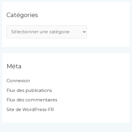
Catégories
C
a
t
é
g
Méta
o
r
Connexion
i
Flux des publications
e
Flux des commentaires
s
Site de WordPress-FR