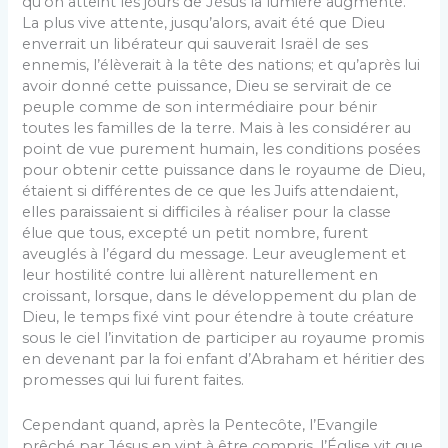
qu’on atteint les jours de Jésus la lumière augmente.
La plus vive attente, jusqu’alors, avait été que Dieu
enverrait un libérateur qui sauverait Israël de ses
ennemis, l’élèverait à la tête des nations; et qu’après lui
avoir donné cette puissance, Dieu se servirait de ce
peuple comme de son intermédiaire pour bénir
toutes les familles de la terre. Mais à les considérer au
point de vue purement humain, les conditions posées
pour obtenir cette puissance dans le royaume de Dieu,
étaient si différentes de ce que les Juifs attendaient,
elles paraissaient si difficiles à réaliser pour la classe
élue que tous, excepté un petit nombre, furent
aveuglés à l’égard du message. Leur aveuglement et
leur hostilité contre lui allèrent naturellement en
croissant, lorsque, dans le développement du plan de
Dieu, le temps fixé vint pour étendre à toute créature
sous le ciel l’invitation de participer au royaume promis
en devenant par la foi enfant d’Abraham et héritier des
promesses qui lui furent faites.
Cependant quand, après la Pentecôte, l’Evangile
prêché par Jésus en vint à être compris, l’Église vit que