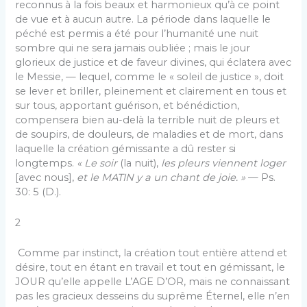
reconnus à la fois beaux et harmonieux qu’à ce point
de vue et à aucun autre. La période dans laquelle le
péché est permis a été pour l’humanité une nuit
sombre qui ne sera jamais oubliée ; mais le jour
glorieux de justice et de faveur divines, qui éclatera avec
le Messie, — lequel, comme le « soleil de justice », doit
se lever et briller, pleinement et clairement en tous et
sur tous, apportant guérison, et bénédiction,
compensera bien au-delà la terrible nuit de pleurs et
de soupirs, de douleurs, de maladies et de mort, dans
laquelle la création gémissante a dû rester si
longtemps.
« Le soir
(la nuit),
les pleurs viennent loger
[avec nous],
et le MATIN y a un chant de joie. »
— Ps.
30: 5 (D.).
2
Comme par instinct, la création tout entière attend et
désire, tout en étant en travail et tout en gémissant, le
JOUR qu’elle appelle L’AGE D’OR, mais ne connaissant
pas les gracieux desseins du suprême Éternel, elle n’en