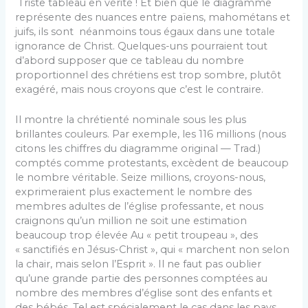
Triste tableau en vérité ! Et bien que le diagramme
représente des nuances entre païens, mahométans et
juifs, ils sont néanmoins tous égaux dans une totale
ignorance de Christ. Quelques-uns pourraient tout
d’abord supposer que ce tableau du nombre
proportionnel des chrétiens est trop sombre, plutôt
exagéré, mais nous croyons que c’est le contraire.
Il montre la chrétienté nominale sous les plus
brillantes couleurs. Par exemple, les 116 millions (nous
citons les chiffres du diagramme original — Trad.)
comptés comme protestants, excèdent de beaucoup
le nombre véritable. Seize millions, croyons-nous,
exprimeraient plus exactement le nombre des
membres adultes de l’église professante, et nous
craignons qu’un million ne soit une estimation
beaucoup trop élevée Au « petit troupeau », des
« sanctifiés en Jésus-Christ », qui « marchent non selon
la chair, mais selon l’Esprit ». Il ne faut pas oublier
qu’une grande partie des personnes comptées au
nombre des membres d’église sont des enfants et
des bébés. Tel est spécialement le cas dans les pays