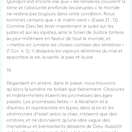
Quoiqu’il soit encore vrai
que « les ténèbres couvrent la
terre et l’obscurité profonde les peuples »,
le monde
ne restera pas toujours dans cette condition. Nous
sommes certains que « le matin vient » (Esaïe 21 : 12).
Comme Dieu fait lever maintenant le soleil sur les
justes et sur les injustes, ainsi le Soleil de Justice brillera
au jour millénaire en faveur de tout le monde, et
« mettra en lumière les choses cachées des ténèbres »
(1 Cor. 4: 5). Il dissipera les vapeurs délétères du mal et
apportera la vie, la santé, la paix et la joie.
16
Regardant en arrière, dans le passé, nous trouvons
qu’alors la lumière ne brillait que faiblement. Obscures
et indéterminées étaient les promesses des âges
passés. Les promesses faites — à Abraham et à
d’autres, et représentée en types, dans la loi et les
cérémonies d’Israël selon la chair, n’étaient que des
ombres, et ne donnaient qu’une idée vague des
merveilleux et bienveillants desseins de Dieu. Aussitôt