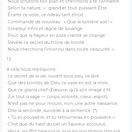
Nous scrutons ton plan et cherchons à te connaître
Selon ta nature, — grand et tout-puissant Être.
Écarte ce voile, ce rideau tant étroit ;
Commande de nouveau : « Que la lumière soit ! »
Créateur infini et digne de louange
Pour que la frayeur en juste crainte se change.
Révèle ce secret du trône de bonté ;
Nous cherchons l’inconnu dans toute obscurité. »
13
A cela nous répliquons :
Le secret de la vie, ouvert sous peu, va dire
Que des bontés de Dieu ce vase en est la mire,
Que ce grand chef-d’œuvre, qu’à son image il fit
(Le tout si sage — corps, volonté, cœur, esprit),
N’est pas né pour mourir, non, une autre naissance,
Dite la seconde, succède à la sentence. (*)
« Tu es poussière, et tu retourneras en poussière ».
C’est que du haut du ciel un Sauveur accourut,
Vécut, souffrit beaucoup, puis en son temps mourut,