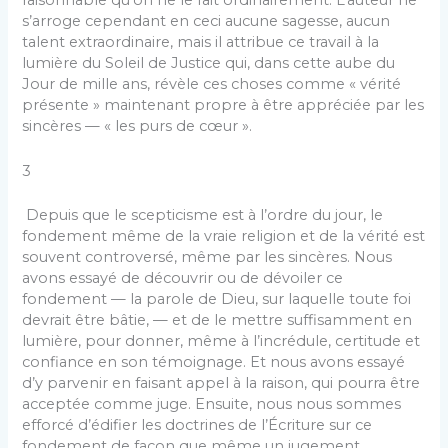
raisonnable qu’on ne le fait ordinairement. L’auteur ne
s’arroge cependant en ceci aucune sagesse, aucun
talent extraordinaire, mais il attribue ce travail à la
lumière du Soleil de Justice qui, dans cette aube du
Jour de mille ans, révèle ces choses comme « vérité
présente » maintenant propre à être appréciée par les
sincères — « les purs de cœur ».
3
Depuis que le scepticisme est à l’ordre du jour, le
fondement même de la vraie religion et de la vérité est
souvent controversé, même par les sincères. Nous
avons essayé de découvrir ou de dévoiler ce
fondement — la parole de Dieu, sur laquelle toute foi
devrait être bâtie, — et de le mettre suffisamment en
lumière, pour donner, même à l’incrédule, certitude et
confiance en son témoignage. Et nous avons essayé
d’y parvenir en faisant appel à la raison, qui pourra être
acceptée comme juge. Ensuite, nous nous sommes
efforcé d’édifier les doctrines de l’Écriture sur ce
fondement de façon que même un jugement