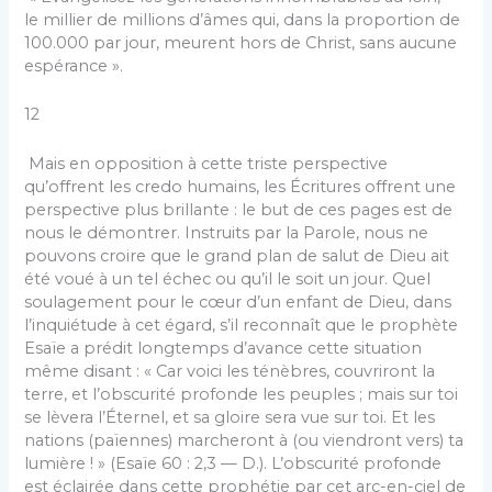
le millier de millions d’âmes qui, dans la proportion de
100.000 par jour, meurent hors de Christ, sans aucune
espérance ».
12
Mais en opposition à cette triste perspective
qu’offrent les credo humains, les Écritures offrent une
perspective plus brillante : le but de ces pages est de
nous le démontrer. Instruits par la Parole, nous ne
pouvons croire que le grand plan de salut de Dieu ait
été voué à un tel échec ou qu’il le soit un jour. Quel
soulagement pour le cœur d’un enfant de Dieu, dans
l’inquiétude à cet égard, s’il reconnaît que le prophète
Esaïe a prédit longtemps d’avance cette situation
même disant : « Car voici les ténèbres, couvriront la
terre, et l’obscurité profonde les peuples ; mais sur toi
se lèvera l’Éternel, et sa gloire sera vue sur toi. Et les
nations (païennes) marcheront à (ou viendront vers) ta
lumière ! » (Esaïe 60 : 2,3 — D.). L’obscurité profonde
est éclairée dans cette prophétie par cet arc-en-ciel de