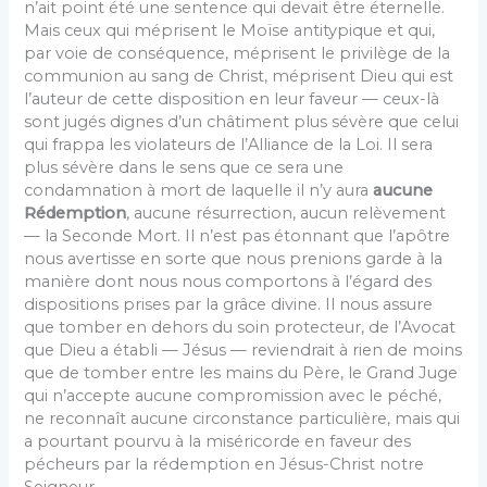
n’ait point été une sentence qui devait être éternelle.
Mais ceux qui méprisent le Moïse antitypique et qui,
par voie de conséquence, mé­prisent le privilège de la
communion au sang de Christ, méprisent Dieu qui est
l’auteur de cette disposition en leur faveur — ceux-là
sont jugés dignes d’un châtiment plus sévère que celui
qui frappa les violateurs de l’Alliance de la Loi. Il sera
plus sévère dans le sens que ce sera une
condamnation à mort de laquelle il n’y aura
aucune
Rédemption
, aucune résurrection, aucun relèvement
— la Seconde Mort. Il n’est pas étonnant que l’apôtre
nous avertisse en sorte que nous prenions garde à la
manière dont nous nous comportons à l’égard des
dispositions prises par la grâce divine. Il nous assure
que tomber en dehors du soin protecteur, de l’Avocat
que Dieu a établi — Jésus — reviendrait à rien de moins
que de tomber entre les mains du Père, le Grand Juge
qui n’accepte aucune compromission avec le péché,
ne recon­naît aucune circonstance particulière, mais qui
a pour­tant pourvu à la miséricorde en faveur des
pécheurs par la rédemption en Jésus-Christ notre
Seigneur.