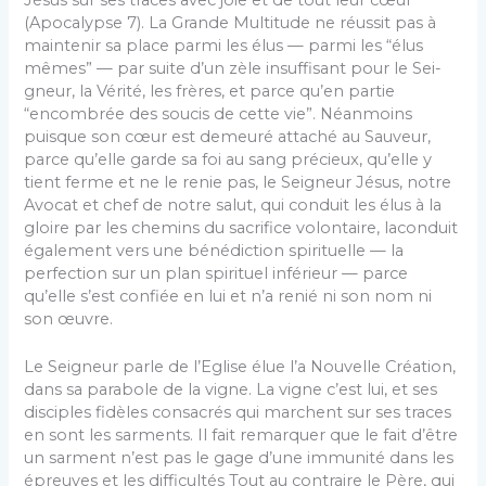
(Apocalypse 7). La Grande Multitude ne réussit pas à
maintenir sa place parmi les élus — parmi les “élus
mêmes” — par suite d’un zèle insuffisant pour le Sei­
gneur, la Vérité, les frères, et parce qu’en partie
“encom­brée des soucis de cette vie”. Néanmoins
puisque son cœur est demeuré attaché au Sauveur,
parce qu’elle garde sa foi au sang précieux, qu’elle y
tient ferme et ne le renie pas, le Seigneur Jésus, notre
Avocat et chef de notre salut, qui conduit les élus à la
gloire par les che­mins du sacrifice volontaire, laconduit
également vers une bénédiction spirituelle — la
perfection sur un plan spirituel inférieur — parce
qu’elle s’est confiée en lui et n’a renié ni son nom ni
son œuvre.
Le Seigneur parle de l’Eglise élue l’a Nouvelle Créa­tion,
dans sa parabole de la vigne. La vigne c’est lui, et ses
disciples fidèles consacrés qui marchent sur ses traces
en sont les sarments. Il fait remarquer que le fait d’être
un sarment n’est pas le gage d’une immunité dans les
épreuves et les difficultés Tout au contraire le Père, qui