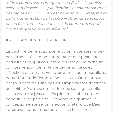
à “être conformes à l’image de son Fils”
—
“Appelés
selon son dessein”
—
Qualifications et caractéristiques
des “appelés
“ —
“Si Dieu est pour nous”
—
Paraphrase
de l’argumentation de l’apôtre
—
Affermir sa vocation
et son élection
—
La course
—
“ Je cours vers le but”
—
“Sachant que vous avez été élus
”.
182 LA NOUVELLE CREATION
La doctrine de l’élection, telle qu’on la comprend gé­
néralement n’attire personne parce que pleine de
partia­lité et d’injustice. C’est le résultat d’une fâcheuse
com­préhension de la Parole divine sur ce sujet.
L’élection, d’après les Ecritures et telle que nous allons
nous efforcer de l’exposer sera à coup sûr reconnue
par tous comme l’une des plus importantes doctrines
de la Bible. Non seulement fondée sur la grâce, elle
l’est aussi sur la justice et l’équité et est absolument
dépourvue de partia­lité. Brièvement exprimée, la
conception erronée de l’élec­tion prétend que Dieu,
après avoir condamné toute la race humaine à