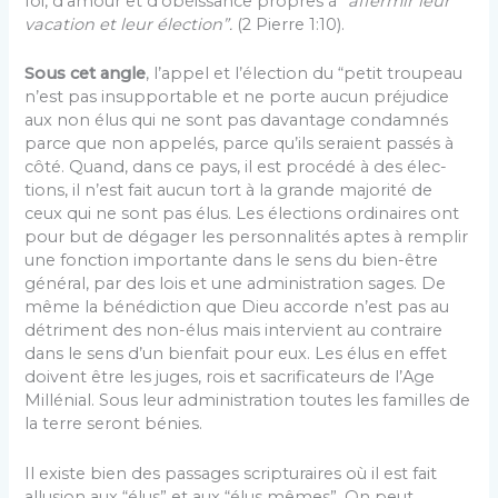
foi, d’amour et d’obéissance propres à
“affermir leur
vaca­tion et leur élection”.
(2 Pierre 1:10).
Sous cet angle
, l’appel et l’élection du “petit troupeau
n’est pas insupportable et ne porte aucun pré­judice
aux non élus qui ne sont pas davantage condam­nés
parce que non appelés, parce qu’ils seraient passés à
côté. Quand, dans ce pays, il est procédé à des élec­
tions, il n’est fait aucun tort à la grande majorité de
ceux qui ne sont pas élus. Les élections ordinaires ont
pour but de dégager les personnalités aptes à remplir
une fonction importante dans le sens du bien-être
général, par des lois et une administration sages. De
même la bénédiction que Dieu accorde n’est pas au
détriment des non-élus mais intervient au contraire
dans le sens d’un bienfait pour eux. Les élus en effet
doivent être les juges, rois et sacrificateurs de l’Age
Millénial. Sous leur ad­ministration toutes les familles de
la terre seront bénies.
Il existe bien des passages scripturaires où il est fait
allusion aux “élus” et aux “élus mêmes”. On peut