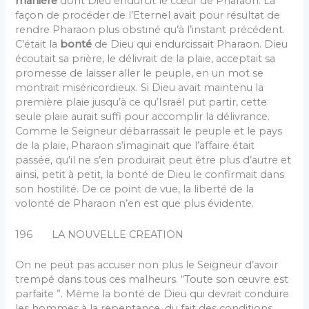
manière
dont Dieu endurcit le cœur de Pharaon. La
façon de procéder de l’Eternel avait pour résultat de
rendre Pharaon plus obstiné qu’à l’instant précédent.
C’était la
bonté
de Dieu qui endurcissait Pharaon. Dieu
écoutait sa prière, le délivrait de la plaie, acceptait sa
promesse de laisser aller le peuple, en un mot se
montrait miséricordieux. Si Dieu avait maintenu la
première plaie jusqu’à ce qu’Is­raël put partir, cette
seule plaie aurait suffi pour ac­complir la délivrance.
Comme le Seigneur débarrassait le peuple et le pays
de la plaie, Pharaon s’imaginait que l’affaire était
passée, qu’il ne s’en produirait peut être plus d’autre et
ainsi, petit à petit, la bonté de Dieu le confirmait dans
son hostilité. De ce point de vue, la liberté de la
volonté de Pharaon n’en est que plus évi­dente.
196 LA NOUVELLE CREATION
On ne peut pas accuser non plus le Seigneur d’avoir
trempé dans tous ces malheurs. “Toute son œuvre est
parfaite ”. Même la bonté de Dieu qui devrait con­duire
les hommes à la repentance, du fait des conditions