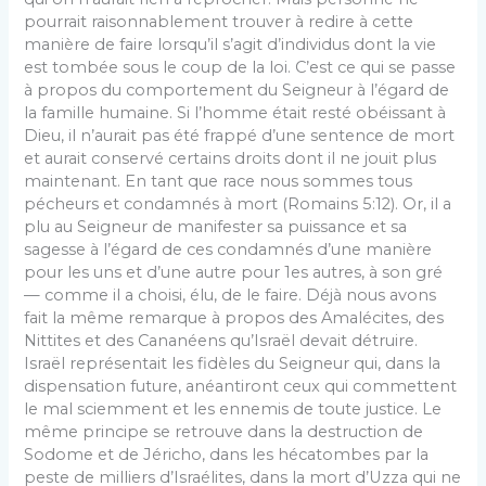
pourrait raisonnablement trouver à redire à cette
manière de faire lorsqu’il s’agit d’individus dont la vie
est tombée sous le coup de la loi. C’est ce qui se passe
à propos du comportement du Seigneur à l’égard de
la famille humaine. Si l’homme était resté obéissant à
Dieu, il n’aurait pas été frappé d’une sentence de mort
et aurait conservé certains droits dont il ne jouit plus
maintenant. En tant que race nous sommes tous
pécheurs et con­damnés à mort (Romains 5:12). Or, il a
plu au Seigneur de manifester sa puissance et sa
sagesse à l’égard de ces condamnés d’une manière
pour les uns et d’une autre pour 1es autres, à son gré
— comme il a choisi, élu, de le faire. Déjà nous avons
fait la même remarque à propos des Amalécites, des
Nittites et des Cananéens qu’Israël devait détruire.
Israël représentait les fidèles du Sei­gneur qui, dans la
dispensation future, anéantiront ceux qui commettent
le mal sciemment et les ennemis de toute justice. Le
même principe se retrouve dans la destruc­tion de
Sodome et de Jéricho, dans les hécatombes par la
peste de milliers d’Israélites, dans la mort d’Uzza qui ne