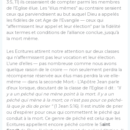
3:5, 11) ils cesseraient de compter parmi les membres
de l’Eglise élue. Les “élus mêmes” au contraire seraient
ceux qui parviendraient au but auquel Dieu a appelés
les fidèles de cet Age de l’Evangile — ceux qui
“affermis­sent leur appel et leur élection“ par la fidélité
aux termes et conditions de l’alliance conclue, jusqu’à
la mort même.
Les Ecritures attirent notre attention sur deux classes
qui n’affermissent pas leur vocation et leur élection.
L’une d’elles — pas nombreuse comme nous avons
quel­que raison de le croire — non seulement perdra la
ré­compense réservée aux élus mais perdra la vie elle-
même — dans la seconde Mort.- L’Apôtre Jean parle
d’eux lors­que, discutant de la classe de l’Eglise il dit :
“Il
y a un péché qui ne mène point à la mort. Il y a un
péché qui mène à la mort; ce n’est pas pour ce péché-
là que je dis de prier “
(1 Jean 5:16). Il est inutile de prier
ou d’espérer pour ceux qui commettent le péché qui
con­duit à la mort. Ce genre de péché est celui que les
Ecritures appellent encore péché contre le S
aint