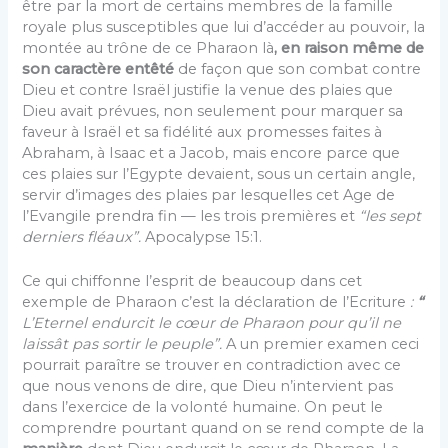
être par la mort de certains membres de la famille
royale plus susceptibles que lui d’accéder au pouvoir, la
montée au trône de ce Pharaon là
, en raison même de
son caractère entêté
de façon que son combat contre
Dieu et contre Israël justifie la venue des plaies que
Dieu avait prévues, non seulement pour marquer sa
faveur à Israël et sa fidé­lité aux promesses faites à
Abraham, à Isaac et a Jacob, mais encore parce que
ces plaies sur l’Egypte devaient, sous un certain angle,
servir d’images des plaies par lesquelles cet Age de
l’Evangile prendra fin — les trois premières et
“les sept
derniers fléaux”.
Apocalypse 15:1.
Ce qui chiffonne l’esprit de beaucoup dans cet
exemple de Pharaon c’est la déclaration de l’Ecriture
:
“
L’Eternel endurcit le cœur de Pharaon pour qu’il ne
laissât pas sortir le peuple”.
A un premier examen ceci
pourrait paraître se trouver en contradiction avec ce
que nous ve­nons de dire, que Dieu n’intervient pas
dans l’exercice de la volonté humaine. On peut le
comprendre pourtant quand on se rend compte de la