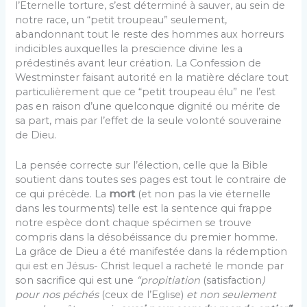
l’Eternelle torture, s’est déterminé à sau­ver, au sein de
notre race, un “petit troupeau” seule­ment,
abandonnant tout le reste des hommes aux hor­reurs
indicibles auxquelles la prescience divine les a
prédestinés avant leur création. La Confession de
West­minster faisant autorité en la matière déclare tout
par­ticulièrement que ce “petit troupeau élu” ne l’est
pas en raison d’une quelconque dignité ou mérite de
sa part, mais par l’effet de la seule volonté souveraine
de Dieu.
La pensée correcte sur l’élection, celle que la Bible
soutient dans toutes ses pages est tout le contraire de
ce qui précède. La
mort
(et non pas la vie éternelle
dans les tourments) telle est la sentence qui frappe
notre espèce dont chaque spécimen se trouve
compris dans la désobéissance du premier homme.
La grâce de Dieu a été manifestée dans la rédemption
qui est en Jésus- Christ lequel a racheté le monde par
son sacrifice qui est une
“propitiation
(satisfaction
)
pour nos péchés
(ceux de l’Eglise)
et non seulement