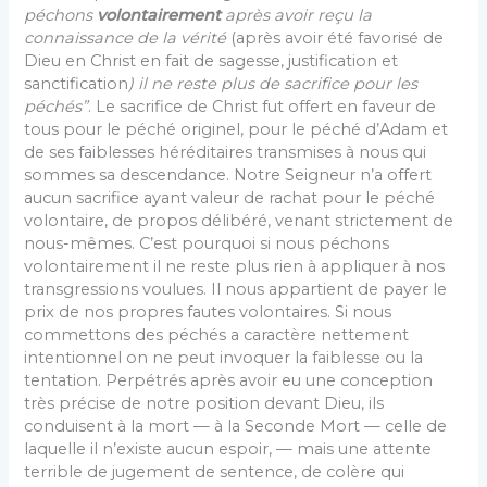
péchons
vo­lontairement
après avoir reçu la
connaissance de la vérité
(après avoir été favorisé de
Dieu en Christ en fait de sagesse, justification et
sanctification
) il ne reste plus de sacrifice pour les
péchés”
. Le sacrifice de Christ fut offert en faveur de
tous pour le péché originel, pour le péché d’Adam et
de ses faiblesses héréditaires trans­mises à nous qui
sommes sa descendance. Notre Seigneur n’a offert
aucun sacrifice ayant valeur de rachat pour le péché
volontaire, de propos délibéré, venant strictement de
nous-mêmes. C’est pourquoi si nous péchons
volontai­rement il ne reste plus rien à appliquer à nos
transgres­sions voulues. Il nous appartient de payer le
prix de nos propres fautes volontaires. Si nous
commettons des péchés a caractère nettement
intentionnel on ne peut invoquer la faiblesse ou la
tentation. Perpétrés après avoir eu une conception
très précise de notre position devant Dieu, ils
conduisent à la mort — à la Seconde Mort — celle de
laquelle il n’existe aucun espoir, — mais une attente
ter­rible de jugement de sentence, de colère qui