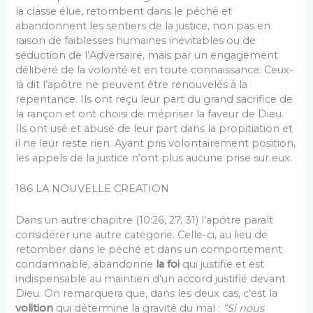
la classe élue, retombent dans le péché et
abandonnent les sentiers de la justice, non pas en
raison de faiblesses humaines inévitables ou de
séduction de l’Adversaire, mais par un engagement
délibéré de la volonté et en toute connais­sance. Ceux-
là dit l’apôtre ne peuvent être renouvelés à la
repentance. Ils ont reçu leur part du grand sacrifice de
la rançon et ont choisi de mépriser la faveur de Dieu.
Ils ont usé et abusé de leur part dans la propitia­tion et
il ne leur reste rien. Ayant pris volontairement position,
les appels de la justice n’ont plus aucune prise sur eux.
186 LA NOUVELLE CREATION
Dans un autre chapitre (10:26, 27, 31) l’apôtre paraît
considérer une autre catégorie. Celle-ci, au lieu de
retomber dans le péché et dans un comportement
condam­nable, abandonne
la foi
qui justifie et est
indispen­sable au maintien d’un accord justifié devant
Dieu. On remarquera que, dans les deux cas, c’est la
volition
qui détermine la gravité du mal :
“Si nous