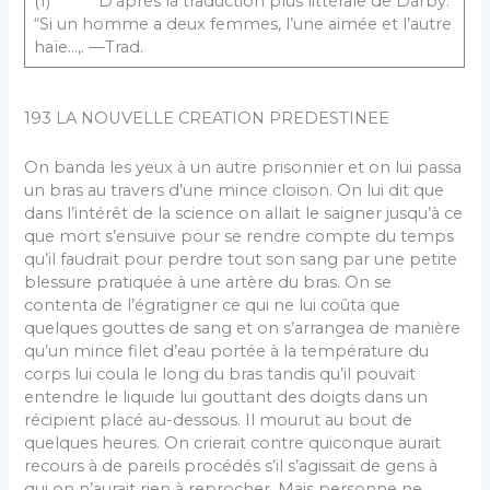
(1) D’après la traduction plus littérale de Darby:
“Si un homme a deux femmes, l’une aimée et l’autre
haïe…,. —Trad.
193 LA NOUVELLE CREATION PREDESTINEE
On banda les yeux à un autre prisonnier et on lui passa
un bras au travers d’une mince cloison. On lui dit que
dans l’intérêt de la science on allait le saigner jusqu’à ce
que mort s’ensuive pour se rendre compte du temps
qu’il faudrait pour perdre tout son sang par une petite
bles­sure pratiquée à une artère du bras. On se
contenta de l’égratigner ce qui ne lui coûta que
quelques gouttes de sang et on s’arrangea de manière
qu’un mince filet d’eau portée à la température du
corps lui coula le long du bras tandis qu’il pouvait
entendre le liquide lui gouttant des doigts dans un
récipient placé au-dessous. Il mourut au bout de
quelques heures. On crierait contre quiconque aurait
recours à de pareils procédés s’il s’agissait de gens à
qui on n’aurait rien à reprocher. Mais personne ne