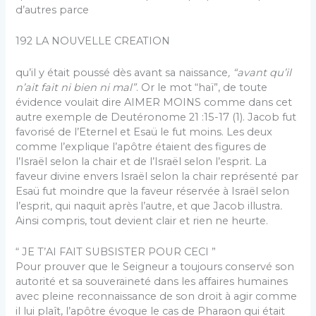
d’autres parce
192 LA NOUVELLE CREATION
qu’il y était poussé dès avant sa naissance
, “avant qu’il
n’ait fait ni bien ni mal”
. Or le mot “haï”, de toute
évidence voulait dire AIMER MOINS comme dans cet
autre exemple de Deutéronome 21 :15-17 (1). Jacob fut
favorisé de l’Eternel et Esaü le fut moins. Les deux
comme l’explique l’apôtre étaient des figures de
l’Israël selon la chair et de l’Israël selon l’esprit. La
faveur divine envers Israël selon la chair représenté par
Esaü fut moindre que la faveur réservée à Israël selon
l’esprit, qui naquit après l’autre, et que Jacob illustra
.
Ainsi compris, tout devient clair et rien ne heurte.
“ JE T’AI FAIT SUBSISTER POUR CECI ”
Pour prouver que le Seigneur a toujours conservé son
autorité et sa souveraineté dans les affaires humaines
avec pleine reconnaissance de son droit à agir comme
il lui plaît, l’apôtre évoque le cas de Pharaon qui était