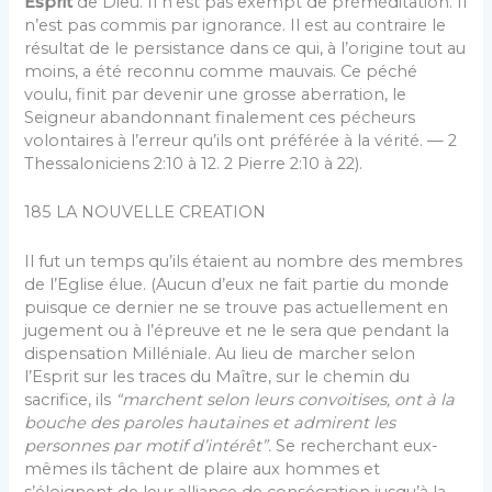
Esprit
de Dieu. Il n’est pas exempt de préméditation. Il
n’est pas commis par ignorance. Il est au contraire le
résultat de le persistance dans ce qui, à l’origine tout au
moins, a été reconnu comme mauvais. Ce péché
voulu, finit par devenir une grosse aberration, le
Seigneur abandonnant finalement ces pécheurs
volontaires à l’erreur qu’ils ont préférée à la vérité. — 2
Thessaloniciens 2:10 à 12. 2 Pierre 2:10 à 22).
185 LA NOUVELLE CREATION
Il fut un temps qu’ils étaient au nombre des membres
de l’Eglise élue. (Aucun d’eux ne fait partie du monde
puisque ce dernier ne se trouve pas actuellement en
jugement ou à l’épreuve et ne le sera que pendant la
dispensation Milléniale. Au lieu de marcher selon
l’Esprit sur les traces du Maître, sur le chemin du
sacrifice, ils
“marchent selon leurs convoi­tises, ont à la
bouche des paroles hautaines et admirent les
personnes par motif d’intérêt”.
Se recherchant eux-
mêmes ils tâchent de plaire aux hommes et
s’éloignent de leur alliance de consécration jusqu’à la