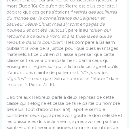
mort (Jude 16). Ce qu’en dit Pierre est plus explicite. Il
déclare que ces gens s’étaient
“
retirés des souillures
du monde par la connaissance du Seigneur et
Sauveur Jésus-Christ mais s’y sont engagés de
nouveau et ont été vaincus”,
pareils au
“chien qui
retourne à ce qu’il a vomi et à la truie lavée qui se
revautre dans le bourbier”.
Il les compare à Balaam
oubliant la voie de la justice pour quelques avantages
matériels. Et ce qu’il en dit laisse à penser que cette
classe se trouvera principalement parmi ceux qui
enseignent l’Eglise, surtout à la fin de cet âge et qu’ils
n’auront pas crainte de parler mal,
“d’injurier les
dignités”
— ceux que Dieu a honorés et “établis” dans
le corps. 2 Pierre 2:1, 10.
L’épître aux Hébreux parle à deux reprises de cette
classe qui s’éloigne et cesse de faire partie du nombre
des élus. Tout d’abord (6:4 à 9) l’apôtre semble
considé­rer ceux qui, après avoir goûté le don céleste et
les puissances du siècle à venir, après avoir eu part au
Saint-Esprit et avoir été agréés comme membres de