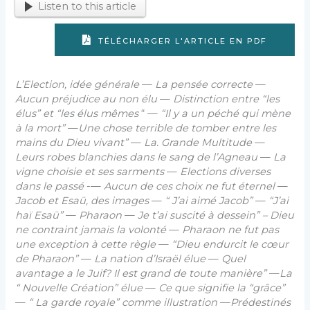
Listen to this article
TÉLÉCHARGER L'ARTICLE EN PDF
L’Election, idée générale
—
La pensée correcte
—
Aucun préjudice au non élu
—
Distinction entre “les
élus” et “les élus mêmes
“ —
“Il y a un péché qui mène
à la mort”
—
Une chose terrible de tomber entre les
mains du Dieu vivant”
—
La. Grande Multitude
—
Leurs robes blanchies dans le sang de l’Agneau
—
La
vigne choisie et ses sarments
—
Elections diverses
dans le passé
-—
Aucun de ces choix ne fut éternel
—
Jacob et Esaü, des images
—
“ J’ai aimé Jacob”
—
“J’ai
haï Esaü”
—
Pharaon
—
Je t’ai suscité à dessein” – Dieu
ne contraint jamais la volonté
—
Pharaon ne fut pas
une exception à cette règle
—
“Dieu endurcit le cœur
de Pharaon”
—
La nation d’Israël élue
—
Quel
avantage a le Juif? Il est grand de toute manière”
—
La
“ Nouvelle Création” élue
—
Ce que signifie la “grâce”
—
“ La garde royale” comme illustration
—
Prédestinés