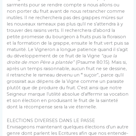
sarments pour se rendre compte si nous allons ou
non porter du fruit avant de nous retrancher comme
inutiles. Il ne recherchera pas des grappes mûres sur
les nouveaux rameaux pas plus qu’il ne s’attendra à y
trouver des raisins verts. Il re­cherchera d’abord la
petite promesse du bourgeon à fruits puis la floraison
et la formation de la grappe, ensuite le fruit vert puis sa
maturité. Le Vigneron a lon­gue patience quand il s’agit
du développement de ce fruit de la Vigne
“que la
droite de mon Père a plantée”
(Psaume 80:15). Mais si,
après un temps raisonnable, aucun fruit ne se dessine,
il retranche le rameau devenu un
“
suçoir”, parce qu’il
grossirait aux dépens de la Vigne comme un parasite
plutôt que de produire du fruit. C’est ainsi que notre
Seigneur marque l’utilité absolue d’affermir sa vocation
et son élection en produisant le fruit de la sainteté
dont la récompense sera la vie éternelle.
ELECTIONS DIVERSES DANS LE PASSE
Envisageons maintenant quelques élections d’un autre
genre dont parlent les Ecritures afin que nos entende­