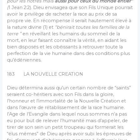
pour les nôtres mais
aussi pour ceux du monde entier”
(
1 Jean 2:2). Dieu envisagea que son Fils Unique pourrait
avoir le privilège de racheter la race au prix de sa
propre vie. En récompense il serait hautement élevé à
la nature divine (1) et
“bénirait toutes les familles de la
terre ”
en réveillant les humains du sommeil de la
mort, en leur faisant connaître la vérité, en aidant les
bien disposés et les obéissants à retrouver toute la
perfection de la vie humaine dans des conditions plus
qu’édéniennes.
183 LA NOUVELLE CREATION
Dieu détermina aussi qu’un certain nombre de “saints”
seraient co-héritiers avec son Fils dans la gloire,
l’honneur et l’immortalité de la Nouvelle Création et
dans l’œuvre de rétablissement de la race humaine.
l’Age de l’Evangile dans lequel nous sommes n’a pas
eu pour but de relever l’humanité mais d’appeler, de
tirer de son sein un petit troupeau qui formerait les
“élus mêmes” de Dieu après avoir subi les épreuves de