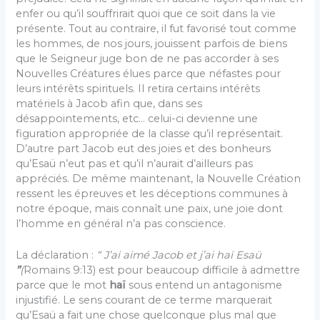
enfer ou qu’il souffrirait quoi que ce soit dans la vie
présente. Tout au contraire, il fut favorisé tout comme
les hommes, de nos jours, jouissent parfois de biens
que le Seigneur juge bon de ne pas accorder à ses
Nouvelles Créatures élues parce que néfastes pour
leurs intérêts spirituels. Il retira certains intérêts
matériels à Jacob afin que, dans ses
désappointements, etc… celui-ci de­vienne une
figuration appropriée de la classe qu’il repré­sentait.
D’autre part Jacob eut des joies et des bon­heurs
qu’Esaü n’eut pas et qu’il n’aurait d’ailleurs pas
appréciés. De même maintenant, la Nouvelle Création
ressent les épreuves et les déceptions communes à
notre époque, mais connaît une paix, une joie dont
l’homme en général n’a pas conscience.
La déclaration :
“ J’ai aimé Jacob et j’ai haï Esaü
”
(
Romains 9:13) est pour beaucoup difficile à admettre
parce que le mot
haï
sous entend un antagonisme
injustifié. Le sens courant de ce terme marquerait
qu’Esaü a fait une chose quelconque plus mal que