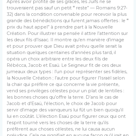
Après avoir profité de ses grâces, les Juifs ne se
trouveraient pas sauf un petit
“
reste” — Romains 9:27-
32) dans la condition convenable pour recevoir la plus
grande des bénédictions qui furent jamais offertes : le
“
prix du haut appel” à prendre part à la Nouvelle
Création. Pour illustrer sa pensée il attire l’attention sur
les deux fils d’Isaac. Il montre qu’en manière d’image
et pour prouver que Dieu avait prévu quelle serait la
situation quelques centaines d’années plus tard, il
opéra un choix arbitraire entre les deux fils de
Rébécca, Jacob et Esaü. Le Seigneur fit de ces deux
jumeaux deux types : l’un pour représenter ses fidèles,
la Nouvelle Création ; l’autre pour figurer l’Israël selon
la chair qui préfère ce qui concerne la vie présente,
vend ses privilèges célestes pour un plat de lentilles :
les bonnes choses qu’offre la terre. D’ans le cas de
Jacob et d’Esaü, l’élection, le choix de Jacob pour
servir d’image des vainqueurs lui fût un bien quoiqu’il
lui en coûtât. L’élection Esaü pour figurer ceux qui ont
l’esprit tourné vers les choses de la terre qu’ils
préfèrent aux choses célestes, ne lui causa aucun
préjudice. Cela ne signifiait en aucune façon qu’il irait en