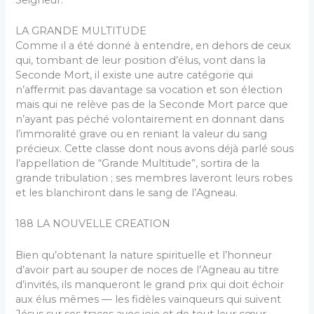
LA GRANDE MULTITUDE
Comme il a été donné à entendre, en dehors de ceux
qui, tombant de leur position d’élus, vont dans la
Seconde Mort, il existe une autre catégorie qui
n’affermit pas davantage sa vocation et son élection
mais qui ne relève pas de la Seconde Mort parce que
n’ayant pas péché vo­lontairement en donnant dans
l’immoralité grave ou en reniant la valeur du sang
précieux. Cette classe dont nous avons déjà parlé sous
l’appellation de “Grande Mul­titude”, sortira de la
grande tribulation ; ses membres laveront leurs robes
et les blanchiront dans le sang de l’Agneau.
188 LA NOUVELLE CREATION
Bien qu’obtenant la nature spirituelle et l’hon­neur
d’avoir part au souper de noces de l’Agneau au titre
d’invités, ils manqueront le grand prix qui doit échoir
aux élus mêmes — les fidèles vainqueurs qui sui­vent
Jésus sur ses traces avec joie et de tout leur cœur