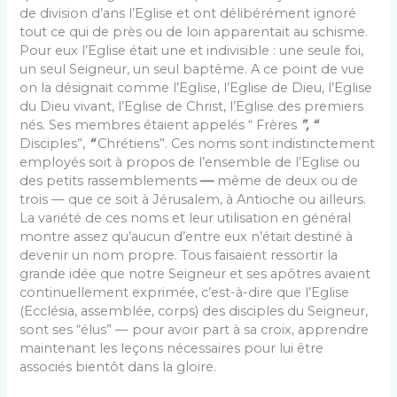
de division d’ans l’Eglise et ont délibérément ignoré
tout ce qui de près ou de loin apparentait au schisme.
Pour eux l’Eglise était une et indivisible : une seule foi,
un seul Seigneur, un seul baptême. A ce point de vue
on la désignait comme l’Eglise, l’Eglise de Dieu, l’Eglise
du Dieu vivant, l’Eglise de Christ, l’Eglise des premiers
nés. Ses membres étaient appelés “ Frères
”, “
Disciples”,
“
Chrétiens”. Ces noms sont indistinctement
employés soit à propos de l’ensemble de l’Eglise ou
des petits rassemblements
—
même de deux ou de
trois — que ce soit à Jérusalem, à Antioche ou ailleurs.
La variété de ces noms et leur utilisation en général
montre assez qu’aucun d’entre eux n’était destiné à
devenir un nom propre. Tous faisaient ressortir la
grande idée que notre Seigneur et ses apôtres avaient
continuellement exprimée, c’est-à-dire que l’Eglise
(Ecclésia, assemblée, corps) des dis­ciples du Seigneur,
sont ses “élus” — pour avoir part à sa croix, apprendre
maintenant les leçons nécessaires pour lui être
associés bientôt dans la gloire.