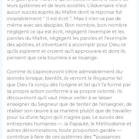
leurs sys­tèmes et de leurs sociétés. L’Adversaire n’eut
aucun suc­cès auprès du Maître dont la réponse fut
invariablement: “ Il est écrit ”. Mais il n’en va pas de
même avec ses dis­ciples. Bon nombre, bon nombre
négligent ce qui est écrit, négligent l’exemple et les
paroles du Maître, négli­gent les paroles et l’exemple
des apôtres, et s’évertuent à accomplir pour Dieu ce
qu’ils espèrent et croient qu’il approuvera et dont ils
pensent que cela tournera à se louange.
Comme ils s’apercevront s’être admirablement illu­
sionnés lorsque, bientôt, ils verront le Royaume tel
que Dieu l’a conçu dès l’origine et tel qu’il l’a formé par
sa propre action conforme à sa propre volonté. Ils
découvriront qu’il vaut mieux veiller à se laisser
enseigner du Seigneur que de tenter de l’enseigner, de
réaliser son œuvre à sa manière plutôt que de travailler
pour lui d’une façon qu’il n’agrée pas. Le succès des
entreprises humaines —. la Papauté, le Méthodisme et
autres dénomi­nations, toute proportion gardée —
contribue à faire de ces systèmes des
“
puissances