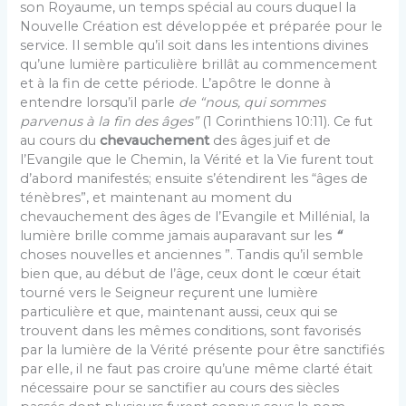
son Royaume, un temps spécial au cours duquel la
Nouvelle Création est développée et préparée pour le
service. Il semble qu’il soit dans les intentions divines
qu’une lumière particulière brillât au commencement
et à la fin de cette période. L’apôtre le donne à
entendre lorsqu’il parle
de “nous, qui sommes
parvenus à la fin des âges”
(1 Corinthiens 10:11). Ce fut
au cours du
chevauche­ment
des âges juif et de
l’Evangile que le Chemin, la Vérité et la Vie furent tout
d’abord manifestés; ensuite s’étendirent les “âges de
ténèbres”, et maintenant au moment du
chevauchement des âges de l’Evangile et Millénial, la
lumière brille comme jamais auparavant sur les
“
choses nouvelles et anciennes ”. Tandis qu’il semble
bien que, au début de l’âge, ceux dont le cœur était
tourné vers le Seigneur reçurent une lumière
particulière et que, maintenant aussi, ceux qui se
trouvent dans les mêmes conditions, sont favorisés
par la lumière de la Vérité présente pour être sanctifiés
par elle, il ne faut pas croire qu’une même clarté était
nécessaire pour se sanc­tifier au cours des siècles