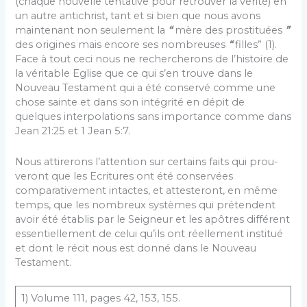
(chaque nouvelle tentative pour retrouver la vérité) en
un autre antichrist, tant et si bien que nous avons
main­tenant non seulement la
“
mère des prostituées
”
des ori­gines mais encore ses nombreuses
“
filles” (1).
Face à tout ceci nous ne rechercherons de l’histoire de
la véri­table Eglise que ce qui s’en trouve dans le
Nouveau Tes­tament qui a été conservé comme une
chose sainte et dans son intégrité en dépit de
quelques interpolations sans importance comme dans
Jean 21:25 et 1 Jean 5:7.
Nous attirerons l’attention sur certains faits qui prou­
veront que les Ecritures ont été conservées
comparative­ment intactes, et attesteront, en même
temps, que les nombreux systèmes qui prétendent
avoir été établis par le Seigneur et les apôtres différent
essentiellement de celui qu’ils ont réellement institué
et dont le récit nous est donné dans le Nouveau
Testament.
1) Volume 111, pages 42, 153, 155.