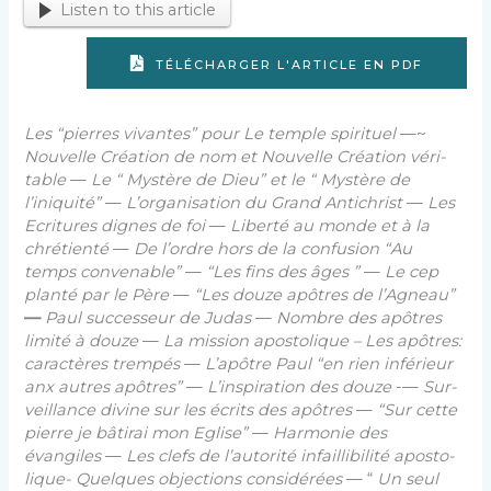
Listen to this article
TÉLÉCHARGER L'ARTICLE EN PDF
Les “pierres vivantes” pour Le temple spirituel
—~
Nouvelle Création de nom et Nouvelle Création véri­
table
—
Le “ Mystère de Dieu” et le “ Mystère de
l’iniquité”
—
L’organisation du Grand Antichrist
—
Les
Ecritures dignes de foi
—
Liberté au monde et à la
chrétienté
—
De l’ordre hors de la confusion “Au
temps convenable”
—
“Les fins des âges ”
—
Le cep
planté par le Père
—
“Les douze apôtres de l’Agneau”
—
Paul successeur de Judas
—
Nombre des apôtres
limité à douze
—
La mission apostolique – Les apôtres:
ca­ractères trempés
—
L’apôtre Paul “en rien inférieur
anx autres apôtres”
—
L’inspiration des douze
-—
Sur­
veillance divine sur les écrits des apôtres
—
“Sur cette
pierre je bâtirai mon Eglise”
—
Harmonie des
évangiles
—
Les clefs de l’autorité infaillibilité aposto­
lique- Quelques objections considérées
— “
Un seul