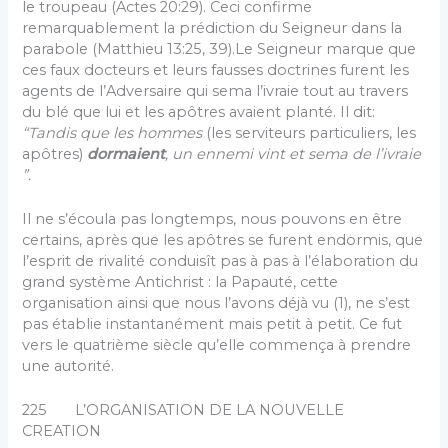
le trou­peau (Actes 20:29). Ceci confirme
remarquablement la prédiction du Seigneur dans la
parabole (Matthieu 13:25, 39).Le Seigneur marque que
ces faux docteurs et leurs fausses doctrines furent les
agents de l’Adversaire qui sema l’ivraie tout au travers
du blé que lui et les apôtres avaient planté. Il dit:
“Tandis que les hommes
(les ser­viteurs particuliers, les
apôtres)
dormaient
, un enne­mi vint et sema de l’ivraie
”.
Il ne s’écoula pas longtemps, nous pouvons en être
certains, après que les apôtres se furent endormis, que
l’esprit de rivalité conduisît pas à pas à l’élaboration du
grand système Antichrist : la Papauté, cette
organisation ainsi que nous l’avons déjà vu (1), ne s’est
pas établie instantanément mais petit à petit. Ce fut
vers le qua­trième siècle qu’elle commença à prendre
une autorité.
225 L’ORGANISATION DE LA NOUVELLE
CREATION