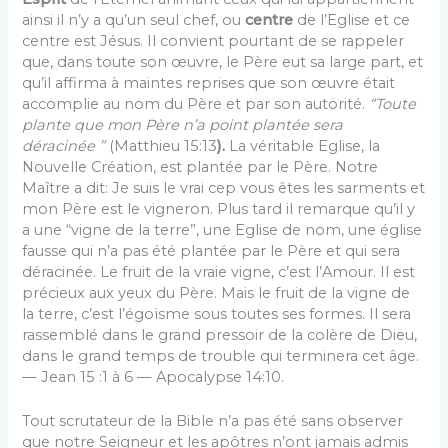
ainsi il n’y a qu’un seul chef, ou
centre
de l’Eglise et ce
centre est Jésus. Il convient pourtant de se rappeler
que, dans toute son œuvre, le Père eut sa large part, et
qu’il affirma à maintes re­prises que son œuvre était
accomplie au nom du Père et par son autorité.
“Toute
plante que mon Père n’a point plantée sera
déracinée ”
(Matthieu 15:13
).
La véritable Eglise, la
Nouvelle Création, est plantée par le Père. Notre
Maître a dit: Je suis le vrai cep vous êtes les sarments et
mon Père est le vigneron. Plus tard il re­marque qu’il y
a une “vigne de la terre”, une Eglise de nom, une église
fausse qui n’a pas été plantée par le Père et qui sera
déracinée. Le fruit de la vraie vigne, c’est l’Amour. Il est
précieux aux yeux du Père. Mais le fruit de la vigne de
la terre, c’est l’égoïsme sous toutes ses formes. Il sera
rassemblé dans le grand pressoir de la colère de Dieu,
dans le grand temps de trouble qui ter­minera cet âge.
— Jean 15 :1 à 6 — Apocalypse 14:10.
Tout scrutateur de la Bible n’a pas été sans observer
que notre Seigneur et les apôtres n’ont jamais admis