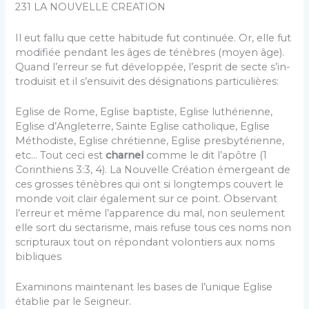
231 LA NOUVELLE CREATION
Il eut fallu que cette habitude fut continuée. Or, elle fut
modifiée pendant les âges de ténèbres (moyen âge).
Quand l’erreur se fut développée, l’esprit de secte s’in­
troduisit et il s’ensuivit des désignations particulières:
Eglise de Rome, Eglise baptiste, Eglise luthérienne,
Eglise d’Angleterre, Sainte Eglise catholique, Eglise
Méthodiste, Eglise chrétienne, Eglise presbytérienne,
etc… Tout ceci est
charnel
comme le dit l’apôtre (1
Corinthiens 3:3, 4). La Nouvelle Création émergeant de
ces grosses ténè­bres qui ont si longtemps couvert le
monde voit clair également sur ce point. Observant
l’erreur et même l’ap­parence du mal, non seulement
elle sort du sectarisme, mais refuse tous ces noms non
scripturaux tout on ré­pondant volontiers aux noms
bibliques
Examinons maintenant les bases de l’unique Eglise
établie par le Seigneur.