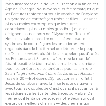
l’aboutisse­ment de la Nouvelle Création à la fin de cet
Age de l‘Evangile. Nous avons aussi fait remarquer que
les Ecritures renferment sous le vocable de Babylone
un système de contrefaçon (mère et filles — les unes
plus ou moins corrompues que les autres,
contrefaçons plus ou moins grossières) qu’elles
désignent sous le nom de
“
Mystère de l’Iniquité”.
Nous ne voulons pas dire que les fonda­teurs de ces
systèmes de contrefaçons les ont sciemment
organisés dans le but formel de détourner le peuple
de Dieu. Il convient plutôt de se rappeler que, d’après
les Ecritures, c’est Satan qui a “trompé le monde”,
faisant paraître le bien mal et le mal bien, la lumière
pour les ténèbres et les ténèbres pour La lumière.
Satan
“
agit maintenant dans les fils de la rébellion,
(Esaïe 5 :20 —Ephésiens 2:2). Tout comme il offrit à
Jésus de colla­borer avec lui. Il se félicite de travailler
avec tous les disciples de Christ quand il peut arriver à
les séduire et à les écarter des traces du Maître. De
même qu’il tenta de persuader notre Seigneur qu’il
existait de meilleurs chemins — des chemins qui