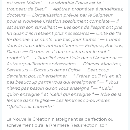
est votre Maître”
—
La véritable Eglise est te “
troupeau de Dieu”
—
Apôtres, prophètes, évangélistes,
doc­teurs
—
L’organisation prévue par le Seigneur
pour la Nouvelle Création absolument complète
—
Il
est aussi son surveillant
—
Les dons de l’esprit ont pris
fin quand ils n’étaient plus nécessaires
—
Unité de “la
foi donnée aux saints une fois pour toutes ”
—
L’unité
dans la force, idée antichrétienne
—
Evêques, Anciens,
Diacres
—
Ce que veut dire exactement le mot “
prophète”
—
L’hu­milité essentielle dans l’Anciennat
—
Autres qualifica­tions nécessaires
—
Diacres, Ministres,
Serviteurs
—
Docteurs dans l’Eglise
—
Beaucoup
devraient pouvoir enseigner
— “
Frères, qu’il n’y en ait
pas beaucoup parmi vous qui enseignent ”
—
“
Vous
n’avez pas besoin qu’on vous enseigne
”
—
“
Celui
qu’on enseigne ” et “Celui qui enseigne
”
—
Rôle de la
femme dans l’Eglise
—
Les femmes co-ouvrières
“Qu’elle soit couverte
”.
La Nouvelle Création n’atteignent sa perfection ou
achèvement qu’à la Première Résurrection, son