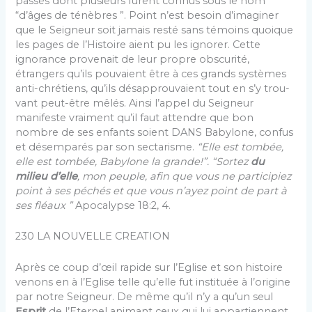
passés dont plusieurs furent connus sous le nom
“d’âges de ténèbres ”. Point n’est besoin d’imaginer
que le Seigneur soit jamais resté sans témoins quoique
les pages de l’Histoire aient pu les igno­rer. Cette
ignorance provenait de leur propre obscurité,
étrangers qu’ils pouvaient être à ces grands systèmes
anti-chrétiens, qu’ils désapprouvaient tout en s’y trou­
vant peut-être mêlés. Ainsi l’appel du Seigneur
manifeste vraiment qu’il faut attendre que bon
nombre de ses en­fants soient DANS Babylone, confus
et désemparés par son sectarisme.
“Elle est tombée,
elle est tombée, Baby­lone la grande!”. “Sortez
du
milieu d’elle
, mon peuple, afin que vous ne participiez
point à ses péchés et que vous n’ayez point de part à
ses fléaux ”
Apo­calypse 18:2, 4.
230 LA NOUVELLE CREATION
Après ce coup d’œil rapide sur l’Eglise et son his­toire
venons en à l’Eglise telle qu’elle fut instituée à l’origine
par notre Seigneur. De même qu’il n’y a qu’un seul
Esprit
de l’Eternel animant ceux qui lui appartiennent