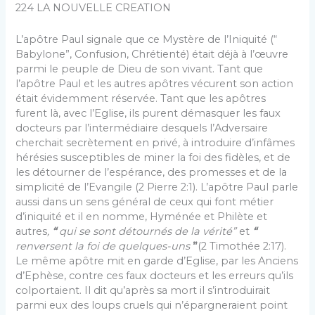
224 LA NOUVELLE CREATION
L’apôtre Paul signale que ce Mystère de l’Iniquité (“
Babylone”, Confusion, Chrétienté) était déjà à l’œuvre
parmi le peuple de Dieu de son vivant. Tant que
l’apôtre Paul et les autres apôtres vécurent son action
était évidemment réservée. Tant que les apôtres
furent là, avec l’Eglise, ils purent démasquer les faux
docteurs par l’in­termédiaire desquels l’Adversaire
cherchait secrètement en privé, à introduire d’infâmes
hérésies susceptibles de miner la foi des fidèles, et de
les détourner de l’espérance, des promesses et de la
simplicité de l’Evangile (2 Pierre 2:1). L’apôtre Paul parle
aussi dans un sens général de ceux qui font métier
d’iniquité et il en nomme, Hyménée et Philète et
autres
,
“
qui se sont détournés de la vérité”
et
“
renversent la foi de quelques-uns
”
(2 Timothée 2:17).
Le même apôtre mit en garde d’Eglise, par les Anciens
d’Ephèse, contre ces faux docteurs et les erreurs qu’ils
colportaient. Il dit qu’après sa mort il s’introduirait
parmi eux des loups cruels qui n’épargneraient point