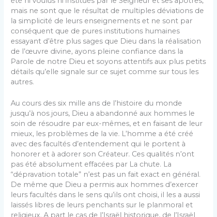
été ni voulus ni institués par le Seigneur et ses apôtres,
mais ne sont que le résultat de multiples déviations de
la simplicité de leurs enseignements et ne sont par
conséquent que de pures institutions humaines
essayant d’être plus sages que Dieu dans la réalisation
de l’œuvre divine, ayons pleine confiance dans la
Parole de notre Dieu et soyons attentifs aux plus petits
détails qu’elle signale sur ce sujet comme sur tous les
autres.
Au cours des six mille ans de l’histoire du monde
jusqu’à nos jours, Dieu a abandonné aux hommes le
soin de résoudre par eux-mêmes, et en faisant de leur
mieux, les problèmes de la vie. L’homme a été créé
avec des facultés d’entendement qui le portent à
honorer et à ado­rer son Créateur. Ces qualités n’ont
pas été absolument effacées par La chute. La
“dépravation totale” n’est pas un fait exact en général.
De même que Dieu a permis aux hommes d’exercer
leurs facultés dans le sens qu’ils ont choisi, il les a aussi
laissés libres de leurs penchants sur le planmoral et
religieux. A part le cas de l’Israël historique, de l’Israël