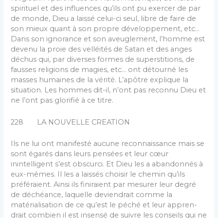
spirituel et des influences qu’ils ont pu exercer de par
de monde, Dieu a laissé celui-ci seul, libre de faire de
son mieux quant à son propre développe­ment, etc…
Dans son ignorance et son aveuglement, l’homme est
devenu la proie des velléités de Satan et des anges
déchus qui, par diverses formes de superstitions, de
fausses religions de magies, etc… ont détourné les
masses humaines de la vérité. L’apôtre explique la
situa­tion. Les hommes dit-il, n’ont pas reconnu Dieu et
ne l’ont pas glorifié à ce titre.
228 LA NOUVELLE CREATION
Ils ne lui ont manifesté aucune reconnaissance mais se
sont égarés dans leurs pensées et leur cœur
inintelligent s’est obscurci. Et Dieu les a abandonnés à
eux-mêmes. Il les a laissés choisir le chemin qu’ils
préféraient. Ainsi ils finiraient par mesurer leur degré
de déchéance, laquelle deviendrait comme la
matérialisation de ce qu’est le péché et leur appren­
drait combien il est insensé de suivre les conseils qui ne