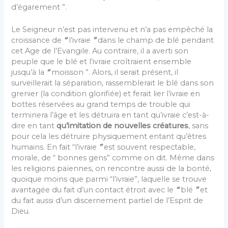
d’égarement ”.
Le Seigneur n’est pas intervenu et n’a pas empêché la
croissance de
“
l’ivraie
”
dans le champ de blé pendant
cet Age de l’Evangile. Au contraire, il a averti son
peuple que le blé et l’ivraie croîtraient ensemble
jusqu’à la
“
mois­son ”. Alors, il serait présent, il
surveillerait la sépara­tion, rassemblerait le blé dans son
grenier (la condition glorifiée) et ferait lier l’ivraie en
bottes réservées au grand temps de trouble qui
terminera l’âge et les dé­truira en tant qu’ivraie c’est-à-
dire en tant
qu’imita­tion de nouvelles créatures
, sans
pour cela les détruire physiquement entant qu’êtres
humains. En fait “l’ivraie
”
est souvent respectable,
morale, de “ bon­nes gens” comme on dit. Même dans
les religions païen­nes, on rencontre aussi de la bonté,
quoique moins que parmi “l’ivraie”, laquelle se trouve
avantagée du fait d’un contact étroit avec le
“
blé
”
et
du fait aussi d’un discernement partiel de l’Esprit de
Dieu.