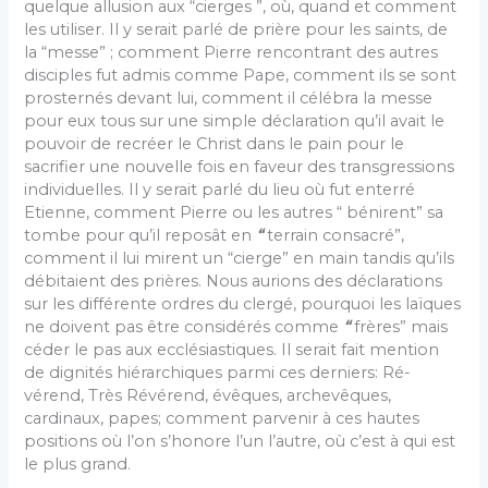
quelque allusion aux “cierges ”, où, quand et comment
les utiliser. Il y serait parlé de prière pour les saints, de
la “messe” ; comment Pierre rencontrant des autres
disciples fut admis comme Pape, comment ils se sont
prosternés devant lui, com­ment il célébra la messe
pour eux tous sur une simple déclaration qu’il avait le
pouvoir de recréer le Christ dans le pain pour le
sacrifier une nouvelle fois en faveur des transgressions
individuelles. Il y serait parlé du lieu où fut enterré
Etienne, comment Pierre ou les autres “ bénirent” sa
tombe pour qu’il reposât en
“
terrain consacré”,
comment il lui mirent un “cierge” en main tandis qu’ils
débitaient des prières. Nous aurions des déclarations
sur les différente ordres du clergé, pourquoi les laïques
ne doivent pas être considérés comme
“
frères” mais
céder le pas aux ecclésiastiques. Il serait fait men­tion
de dignités hiérarchiques parmi ces derniers: Ré­
vérend, Très Révérend, évêques, archevêques,
cardinaux, papes; comment parvenir à ces hautes
positions où l’on s’honore l’un l’autre, où c’est à qui est
le plus grand.