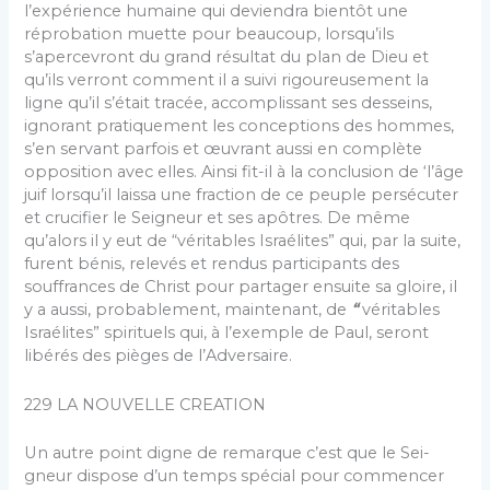
l’expérience humaine qui deviendra bientôt une
réprobation muette pour beaucoup, lorsqu’ils
s’aperce­vront du grand résultat du plan de Dieu et
qu’ils verront comment il a suivi rigoureusement la
ligne qu’il s’était tracée, accomplissant ses desseins,
ignorant pratiquement les conceptions des hommes,
s’en servant parfois et œuvrant aussi en complète
opposition avec elles. Ainsi fit-il à la conclusion de ‘l’âge
juif lorsqu’il laissa une fraction de ce peuple persécuter
et crucifier le Seigneur et ses apôtres. De même
qu’alors il y eut de “véritables Israélites” qui, par la suite,
furent bénis, relevés et rendus participants des
souffrances de Christ pour partager ensuite sa gloire, il
y a aussi, probablement, main­tenant, de
“
véritables
Israélites” spirituels qui, à l’exem­ple de Paul, seront
libérés des pièges de l’Adversaire.
229 LA NOUVELLE CREATION
Un autre point digne de remarque c’est que le Sei­
gneur dispose d’un temps spécial pour commencer