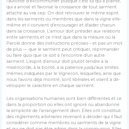
l’autorité d’excommunier puis­que c’est lui qui a planté,
qui a arrosé et favorisé la croissance de tout sarment
attaché au vrai cep. On doit retrouver le même esprit
dans les sarments ou membres que dans la vigne elle-
même et il convient d’encourager et d’aider chacun
dans sa croissance. L’amour doit pré­sider aux relations
entre sarments et ce n’est que dans la mesure où la
Parole donne des instructions précises – et pas un mot
de plus — que le sarment peut critiquer, réprimander
ou faire quoi que ce soit à l’encontre d’un autre
sarment. L’esprit d’amour doit plutôt tendre à la
miséricorde, à la bonté, à la patience jusqu’aux limites
mêmes indiquées par le Vigneron, lesquelles, ainsi que
nous l’avons déjà montré, sont libérales et visent à dé­
velopper le caractère en chaque sarment.
Les organisations humaines sont bien différentes et ce
dans la proportion où elles ont ignoré ou abandonné
la simplicité de l’arrangement divin. Elles ont constitué
des règlements arbitraires revenant à décider qui il faut
con­sidérer comme membres ou sarments de la vigne
et qui ne doit pas être admis dans la communion. Elles