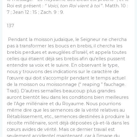
Roi est présent :
“ Voici, ton Roi vient à toi
”. Matth. 10 :
7 ; Jean 12 : 15 ; Zach. 9 : 9.
137
Pendant la moisson judaïque, le Seigneur ne chercha
pas à transformer les boucs en brebis, il chercha les
brebis perdues et aveuglées d’Israël, et appela toutes
celles qui étaient déjà ses brebis afin qu’elles pussent
entendre sa voix et le suivre. En observant le type,
nous y trouvons des indications sur le caractère de
l’œuvre qui doit s’accomplir pendant le temps actuel
de la moisson ou moissonnage (“ reaping ” fauchage.
Trad.). D’autres semailles beaucoup plus grandes
auront bientôt lieu dans les conditions bien meilleures
de l’Age millénaire et du Royaume. Nous pourrions
même dire que les semences de la vérité relatives au
Rétablissement, etc., semences destinées à produire la
récolte millénaire, sont déjà déposées çà-et-là dans les
cœurs avides de vérité. Mais ce dernier travail est
seulement accidentel maintenant, car à l’image du