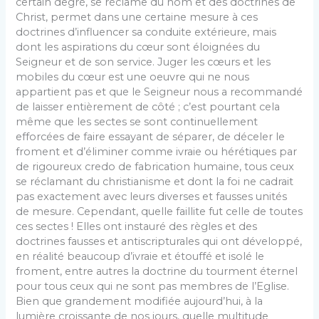
certain degré, se réclame du nom et des doctrines de
Christ, permet dans une certaine mesure à ces
doctrines d’influencer sa conduite extérieure, mais
dont les aspirations du cœur sont éloignées du
Seigneur et de son service. Juger les cœurs et les
mobiles du cœur est une oeuvre qui ne nous
appartient pas et que le Seigneur nous a recommandé
de laisser entièrement de côté ; c’est pourtant cela
même que les sectes se sont continuellement
efforcées de faire essayant de séparer, de déceler le
froment et d’éliminer comme ivraie ou hérétiques par
de rigoureux credo de fabrication humaine, tous ceux
se réclamant du christianisme et dont la foi ne cadrait
pas exactement avec leurs diverses et fausses unités
de mesure. Cependant, quelle faillite fut celle de toutes
ces sectes ! Elles ont instauré des règles et des
doctrines fausses et antiscripturales qui ont développé,
en réalité beaucoup d’ivraie et étouffé et isolé le
froment, entre autres la doctrine du tourment éternel
pour tous ceux qui ne sont pas membres de l’Eglise.
Bien que grandement modifiée aujourd’hui, à la
lumière croissante de nos jours, quelle multitude