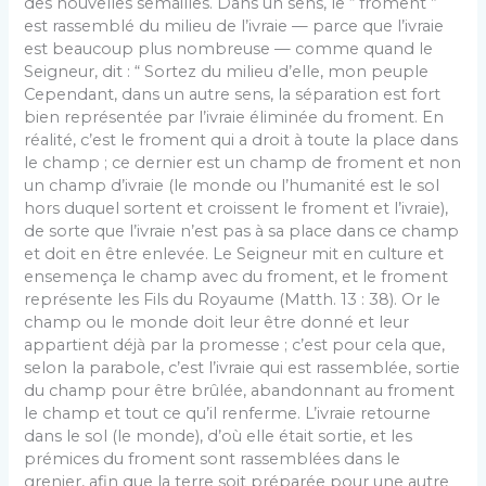
des nouvelles semailles. Dans un sens, le “ froment ”
est rassemblé du milieu de l’ivraie — parce que l’ivraie
est beaucoup plus nombreuse — comme quand le
Seigneur, dit : “ Sortez du milieu d’elle, mon peuple
Cependant, dans un autre sens, la séparation est fort
bien représentée par l’ivraie éliminée du froment. En
réalité, c’est le froment qui a droit à toute la place dans
le champ ; ce dernier est un champ de froment et non
un champ d’ivraie (le monde ou l’humanité est le sol
hors duquel sortent et croissent le froment et l’ivraie),
de sorte que l’ivraie n’est pas à sa place dans ce champ
et doit en être enlevée. Le Seigneur mit en culture et
ensemença le champ avec du froment, et le froment
représente les Fils du Royaume (Matth. 13 : 38). Or le
champ ou le monde doit leur être donné et leur
appartient déjà par la promesse ; c’est pour cela que,
selon la parabole, c’est l’ivraie qui est rassemblée, sortie
du champ pour être brûlée, abandonnant au froment
le champ et tout ce qu’il renferme. L’ivraie retourne
dans le sol (le monde), d’où elle était sortie, et les
prémices du froment sont rassemblées dans le
grenier, afin que la terre soit préparée pour une autre