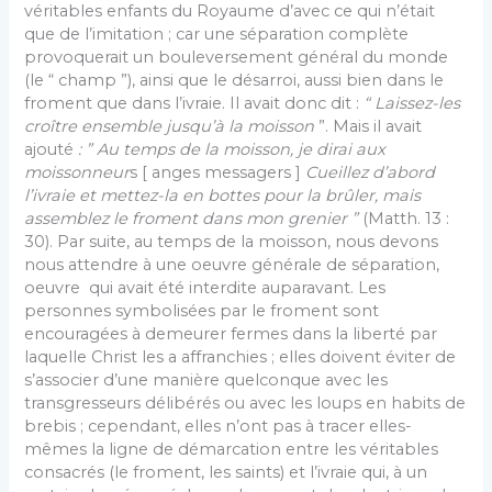
véritables enfants du Royaume d’avec ce qui n’était
que de l’imitation ; car une séparation complète
provoquerait un bouleversement général du monde
(le “ champ ”), ainsi que le désarroi, aussi bien dans le
froment que dans l’ivraie. Il avait donc dit :
“ Laissez-les
croître ensemble jusqu’à la moisson
”. Mais il avait
ajouté
: ” Au temps de la moisson, je dirai aux
moissonneur
s [ anges messagers ]
Cueillez d’abord
l’ivraie et mettez-la en bottes pour la brûler, mais
assemblez le froment dans mon grenier ”
(Matth. 13 :
30). Par suite, au temps de la moisson, nous devons
nous attendre à une oeuvre générale de séparation,
oeuvre qui avait été interdite auparavant. Les
personnes symbolisées par le froment sont
encouragées à demeurer fermes dans la liberté par
laquelle Christ les a affranchies ; elles doivent éviter de
s’associer d’une manière quelconque avec les
transgresseurs délibérés ou avec les loups en habits de
brebis ; cependant, elles n’ont pas à tracer elles-
mêmes la ligne de démarcation entre les véritables
consacrés (le froment, les saints) et l’ivraie qui, à un