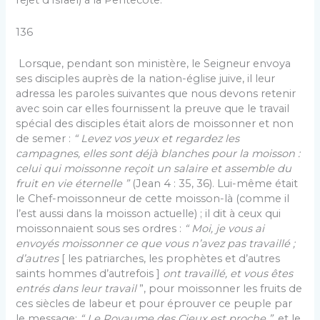
rejet d’Israël) à la Pentecôte.
136
Lorsque, pendant son ministère, le Seigneur envoya
ses disciples auprès de la nation-église juive, il leur
adressa les paroles suivantes que nous devons retenir
avec soin car elles fournissent la preuve que le travail
spécial des disciples était alors de moissonner et non
de semer :
“ Levez vos yeux et regardez les
campagnes, elles sont déjà blanches pour la moisson :
celui qui moissonne reçoit un salaire et assemble du
fruit en vie éternelle ”
(Jean 4 : 35, 36). Lui-même était
le Chef-moissonneur de cette moisson-là (comme il
l’est aussi dans la moisson actuelle) ; il dit à ceux qui
moissonnaient sous ses ordres :
“ Moi, je vous ai
envoyés moissonner ce que vous n’avez pas travaillé ;
d’autres
[ les patriarches, les prophètes et d’autres
saints hommes d’autrefois ]
ont travaillé, et vous êtes
entrés dans leur travail
”, pour moissonner les fruits de
ces siècles de labeur et pour éprouver ce peuple par
le message:
“ Le Royaume des Cieux est proche ”
, et le