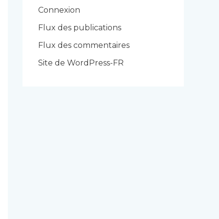
r
Connexion
i
Flux des publications
e
Flux des commentaires
s
Site de WordPress-FR