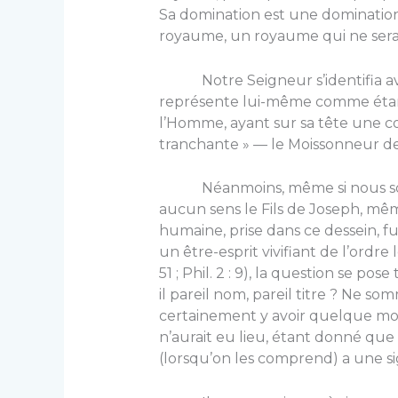
Sa domination est une domination 
royaume, un royaume qui ne sera 
Notre Seigneur s’identifia avec c
représente lui-même comme étant
l’Homme, ayant sur sa tête une co
tranchante » — le Moissonneur de 
Néanmoins, même si nous somm
aucun sens le Fils de Joseph, même
humaine, prise dans ce dessein, f
un être-esprit vivifiant de l’ordre le 
51 ; Phil. 2 : 9), la question se po
il pareil nom, pareil titre ? Ne so
certainement y avoir quelque motif
n’aurait eu lieu, étant donné que
(lorsqu’on les comprend) a une sig