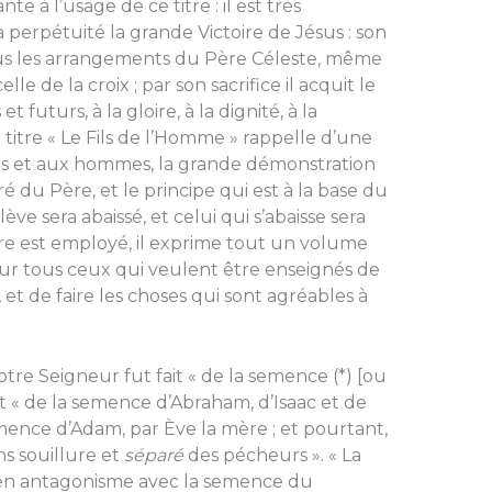
à l’usage de ce titre : il est très
à perpétuité la grande Victoire de Jésus : son
ous les arrangements du Père Céleste, même
e de la croix ; par son sacrifice il acquit le
 futurs, à la gloire, à la dignité, à la
e titre « Le Fils de l’Homme » rappelle d’une
ges et aux hommes, la grande démonstration
 du Père, et le principe qui est à la base du
ève sera abaissé, et celui qui s’abaisse sera
itre est employé, il exprime tout un volume
our tous ceux qui veulent être enseignés de
, et de faire les choses qui sont agréables à
Seigneur fut fait « de la semence (*) [ou
 et « de la semence d’Abraham, d’Isaac et de
emence d’Adam, par Ève la mère ; et pourtant,
ns souillure et
séparé
des pécheurs ». « La
en antagonisme avec la semence du