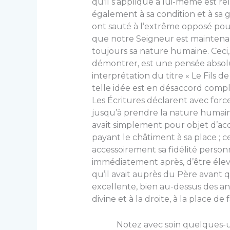
qu’il s’applique à lui-même est rel
également à sa condition et à sa gl
ont sauté à l’extrême opposé pou
que notre Seigneur est mainten
toujours sa nature humaine. Ceci
démontrer, est une pensée abso
interprétation du titre « Le Fils
telle idée est en désaccord compl
Les Écritures déclarent avec for
jusqu’à prendre la nature humain
avait simplement pour objet d’a
payant le châtiment à sa place ; c
accessoirement sa fidélité personn
immédiatement après, d’être élev
qu’il avait auprès du Père avant 
excellente, bien au-dessus des an
divine et à la droite, à la place de
Notez avec soin quelques-uns d