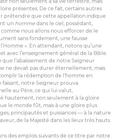
atif non seulement à sa vie terrestre, mais
oire présentes. De ce fait, certains autres
r prétendre que cette appellation indique
ant un
homme
dans le ciel, possédant,
, comme nous allons nous efforcer de le
lument sans fondement, une fausse
 de l’Homme ». En attendant, notons qu’une
et avec l’enseignement général de la Bible.
ce que l’abaissement de notre Seigneur
e ne devait pas durer éternellement, mais
ccomplir la rédemption de l’homme en
e faisant, notre Seigneur prouva
elle au Père, ce qui lui valut,
é hautement, non seulement à la gloire
que le monde fût, mais à une gloire plus
ges, principautés et puissances — à la nature
 faveur, de la Majesté dans les lieux très hauts.
es emplois suivants de ce titre par notre