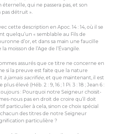
éternelle, qui ne passera pas, et son
pas détruit ».
ette description en Apoc. 14 : 14, où il se
 quelqu’un « semblable au Fils de
uronne d’or, et dans sa main une faucille
la moisson de l’Age de l’Évangile.
es assurés que ce titre ne concerne en
 si la preuve est faite que la nature
ut
à jamais
sacrifiée
, et que maintenant, il est
plus élevé (Héb. 2 : 9, 16 ; 1 Pi. 3 : 18 ; Jean 6 :
se toujours : Pourquoi notre Seigneur choisit-
mmes-nous pas en droit de croire qu’il doit
 particulier à cela, sinon ce choix spécial
 chacun des titres de notre Seigneur
nification particulière ?