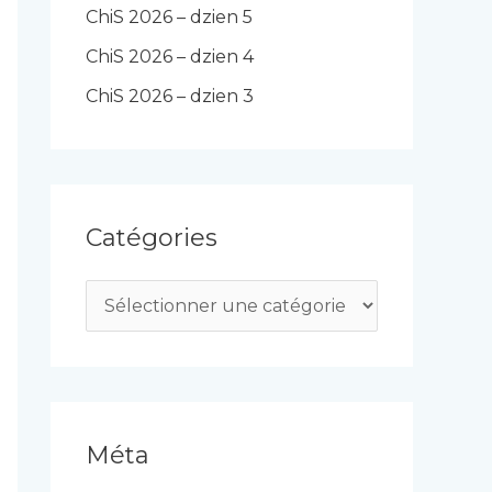
ChiS 2026 – dzien 5
ChiS 2026 – dzien 4
ChiS 2026 – dzien 3
Catégories
C
a
t
é
g
Méta
o