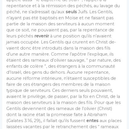
repentance et à la rémission des pé­chés, au lavage du
péché, ne s’adressait qu’aux
seuls
Juifs. Les Gentils,
n’ayant pas été baptisés en Moïse et ne faisant pas
partie de la maison des serviteurs à aucun moment
que ce soit, ne pouvaient pas, par la repentance de
leurs péchés
revenir
à une position qu’ils n’avaient
jamais occupée. Les Gentils qui crurent en Christ de­
vaient donc être introduits dans la maison des fils
d’une autre manière. Comme l’apôtre l’explique, ils
étaient des rameaux d’olivier sauvage, “ par nature, des
enfants de colère ”, des étrangers à la communauté
d’Israël, des gens du dehors. Aucune repentance,
aucune réforme inté­rieure, n’étaient susceptibles de
faire de ces étrangers des membres de la maison
typique de serviteurs. Ces derniers seuls pouvaient,
avaient le privilège, de passer, par la foi en Christ, de la
maison des serviteurs à la maison des fils. Pour que les
Gentils deviennent des ra­meaux de l’olivier (Christ)
dont la racine était la pro­messe faite à Abraham
(Galates 3:16, 29),, il fallait qu’ils fussent
entes
aux places
laissées vacantes par le re­tranchement des “ rameaux