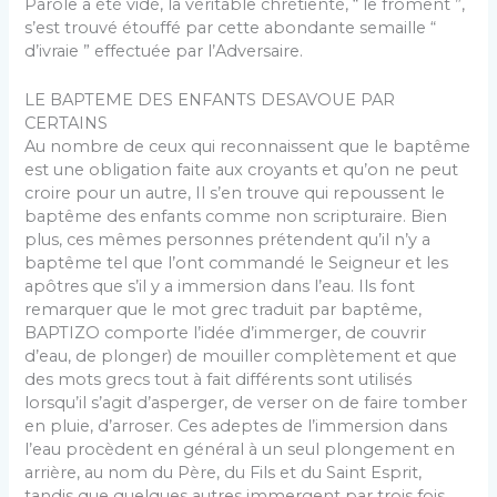
Parole a été vidé, la véritable chrétienté, “ le froment ”,
s’est trouvé étouffé par cette abondante semaille “
d’ivraie ” effectuée par l’Adversaire.
LE BAPTEME DES ENFANTS DESAVOUE PAR
CERTAINS
Au nombre de ceux qui reconnaissent que le baptême
est une obligation faite aux croyants et qu’on ne peut
croire pour un autre, Il s’en trouve qui repoussent le
baptême des enfants comme non scripturaire. Bien
plus, ces mêmes personnes prétendent qu’il n’y a
baptême tel que l’ont commandé le Seigneur et les
apôtres que s’il y a immersion dans l’eau. Ils font
remarquer que le mot grec traduit par baptême,
BAPTIZO comporte l’idée d’immerger, de couvrir
d’eau, de plonger) de mouiller com­plètement et que
des mots grecs tout à fait différents sont utilisés
lorsqu’il s’agit d’asperger, de verser on de faire tomber
en pluie, d’arroser. Ces adeptes de l’immer­sion dans
l’eau procèdent en général à un seul plongement en
arrière, au nom du Père, du Fils et du Saint Esprit,
tandis que quelques autres immergent par trois fois,