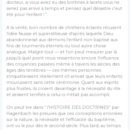
docteur, si vous aviez eu des bottines à lacets vous ne
seriez pas arrivé à temps et pensez quel désastre c’eut
été pour l’enfant ! ”.
A la vérité, bon nombre de chrétiens éclairés récusent
l’idée fausse et superstitieuse d’après laquelle Dieu
aban­donnerait aux démons l’enfant non baptisé aux
fins de tourments éternels ou tout autre chose
analogue. Malgré tout — et l’on peut mesurer par là
jusqu’à quel point nous ressentons encore l’influence
des croyances passées même à travers les siècles des
âges des ténèbres — ces mêmes personnes
s’inquiéteraient réellement s’il arrivait que leurs enfants
mourussent sans cette cérémonie. Quant aux esprits
plus frustes, ils croient davantage à la né­cessité du rite
et seraient terrifiés si celui-ci n’était pas accompli.
On peut lire dans “ l’HISTOIRE DES DOCTRINES” par
Hagenbach les preuves que ces conceptions erronées
sur la nature, la nécessité et l’efficacité du baptême,
ont vu le jour dès le second siècle. Plus tard, au temps