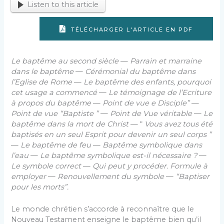
Listen to this article
TÉLÉCHARGER L'ARTICLE EN PDF
Le baptême au second siècle
—
Parrain et marraine
dans le baptême
—
Cérémonial du baptême dans
l’Eglise de Rome
—
Le baptême des enfants, pourquoi
cet usage a commencé
—
Le témoignage de l’Ecriture
à propos du baptême
—
Point de vue e Disciple”
—
Point de vue “Baptiste ”
—
Point de Vue véritable
—
Le
baptême dans la mort de Christ
— “
Vous avez tous été
baptisés en un seul Esprit pour devenir un seul corps ”
—
Le baptême de feu
—
Baptême symbolique dans
l’eau
—
Le baptême symbolique est-il nécessaire ?
—
Le symbole cor­rect
—
Qui peut y procéder. Formule à
employer
—
Re­nouvellement du symbole
—
“Baptiser
pour les morts”.
Le monde chrétien s’accorde à reconnaître que le
Nouveau Testament enseigne le baptême bien qu’il