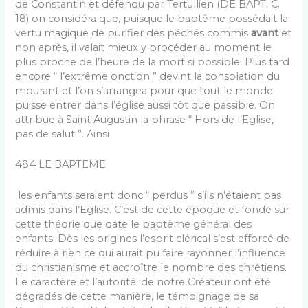
de Constantin et défendu par Tertullien (DE BAPT. C.
18) on considéra que, puisque le baptême possédait la
vertu magique de purifier des péchés commis
avant
et
non après, il valait mieux y procéder au moment le
plus proche de l’heure de la mort si possible. Plus tard
encore “ l’ex­trême onction ” devint la consolation du
mourant et l’on s’arrangea pour que tout le monde
puisse entrer dans l’église aussi tôt que passible. On
attribue à Saint Au­gustin la phrase “ Hors de l’Eglise,
pas de salut ”. Ainsi
484 LE BAPTEME
les enfants seraient donc “ perdus ” s’ils n’étaient pas
admis dans l’Eglise. C’est de cette époque et fondé sur
cette théorie que date le baptême général des
enfants. Dès les origines l’esprit clérical s’est efforcé de
réduire à rien ce qui aurait pu faire rayonner l’influence
du christianisme et accroître le nombre des chrétiens.
Le caractère et l’autorité :de notre Créateur ont été
dégradés de cette manière, le témoignage de sa