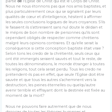
partie
de
l’Eglise de Christ qui est le Corps de Christ.
Nous ne nous étonnons pas que nos amis baptistes, et
plus parti­culièrement ceux qui se signalent par leurs
qualités de cœur et d’intelligence, hésitent à affirmer
les seules con­clusions logiques de leurs croyances. S’ils
le faisaient ils s’attireraient sans nul doute le dédain et
le mépris de bon nombre de personnes qu’ils sont
cependant obligés de respecter comme chrétiens
malgré leurs opinions con­traires. Et qu’elle serait la
conséquence si cette conception baptiste était vraie ?
Selon tons les credo de la chrétienté, seuls ceux qui
ont été immergés seraient sauvés et tout le reste, de
toutes les dénominations, le monde étranger à toutes
les religions, tout cela serait perdu. Tous les credo ne
prétendent-ils pas en effet, que seule l’Eglise doit être
sauvée et que tous les autres s’acheminent vers la
destruction, les peines éternelles ou quelqu’autre
avenir terrible et effrayant dont la destinée est fixée au
moment de la mort?
Nous ne pouvons faire autrement que de nous
dissocier de toutes les théories humaines et