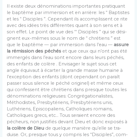
Il existe deux dénominations importantes pratiquant
le baptême par immersion et en arrière: les “ Baptistes
et les “ Disciples ”. Cependant ils accomplissent ce rite
avec des idées très différentes quant à son sens et à
son effet. Le point de vue des ‘“ Disciples ” qui se dési­
gnent eux-mêmes sous le nom de “ chrétiens ” est
que le baptême — par immersion dans l’eau —
assure
la rémission des péchés
et que ceux qui n’ont pas été
immergés dans l’eau sont encore dans leurs péchés,
des enfants de colère . Envisager le sujet sous cet
angle équivaut à écarter la grande masse humaine à
l’exception des enfants (dont cependant on paraît
passer sous silence le péché originel) et même ceux
qui confessent être chré­tiens dans presque toutes les
dénominations religieuses: Congrégationalistes,
Méthodistes, Presbytériens, Presby­tériens unis,
Luthériens, Episcopaliens, Catholiques ro­mains,
Catholiques grecs, etc… Tous seraient encore des
pécheurs, non justifiés devant Dieu et donc exposés à
la colère de Dieu
de quelque manière qu’elle se tra­
duise. Or, presque tous y compris les “Disciples”, com­