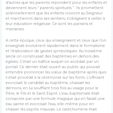
d’autres que les parents répondent pour les enfants et
deviennent leurs “ parents spirituels ”. Ils pro­mettent
solennellement que les enfants croiront au Sei­gneur
et marcheront dans ses sentiers, s’obligeant à veiller à
leur éducation religieuse. Ce sont les parrains et
marraines.
A cette époque, ceux qui enseignaient et ceux que l’on
enseignait évoluèrent rapidement dans le formalisme
et l’élaboration de gestes symboliques. Au troisième
siècle on construisait des baptêmes en dehors des
églises. C’était un édifice auquel on accédait par un
portail. Ce dernier était ouvert au public qui pouvait
entendre pro­noncer les vœux de baptême après quoi
il était procédé à la cérémonie sur les fonts. L’officiant
exorcisait le can­didat au baptême, chassait les
démons, en lui soufflant trois fois au visage pour le
Père, le Fils et le Saint Esprit. L’eau baptismale était
consacrée par une formule magique qui en faisait une
eau sainte et exorcisait l’eau elle-même pour en
chasser les esprits mauvais. Le catéchumène était