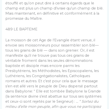
étouffé et qu’on peut dire à certains égards que le
champ est plus un champ d’ivraie qu’un champ de blé.
Mais maintenant, en définitive et conformément à la
promesse du Maître.
489 LE BAPTEME
La moisson de cet Age de l’Evangile étant venue, il
envoie ses moissonneurs pour rassembler son blé—
tous les grains de blé — dans son grenier. Or, il est
manifeste qu’il ne trouve pas tous ces grains de
véritable froment dans les seules dénominations
baptiste et disciple mais encore parmi les
Presbytériens, les Métho­distes, les Episcopaliens, les
Luthériens, les Congréga­tionalistes, Catholiques
romains et autres. Et c’est pour cela que le message
s’en est allé vers le peuple de Dieu dispersé partout
dans Babylone: “ Elle est tombée Babylone la Grande
(la sentence divine s’est abattue sur tous ses systèmes
et ceux-ci sont rejetés par le Seigneur) :
… “ Sortez du
milieu d’elle mon peuple, afin que vous ne participiez