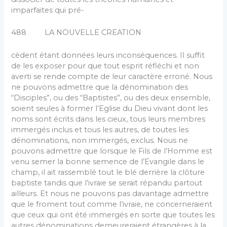
imparfaites qui pré-
488 LA NOUVELLE CREATION
cèdent étant données leurs inconséquences. Il suffit
de les exposer pour que tout esprit réfléchi et non
averti se rende compte de leur caractère erroné. Nous
ne pouvons admettre que la dénomination des
“Disciples”, ou des “Baptistes”, ou des deux ensemble,
soient seules à for­mer l’Eglise du Dieu vivant dont les
noms sont écrits dans les cieux, tous leurs membres
immergés inclus et tous les autres, de toutes les
dénominations, non immer­gés, exclus. Nous ne
pouvons admettre que lorsque le Fils de l’Homme est
venu semer la bonne semence de l’Evangile dans le
champ, il ait rassemblé tout le blé derrière la clôture
baptiste tandis que l’ivraie se serait répandu partout
ailleurs. Et nous ne pouvons pas davan­tage admettre
que le froment tout comme l’ivraie, ne concerneraient
que ceux qui ont été immergés en sorte que toutes les
autres dénominations demeureraient étran­gères à la