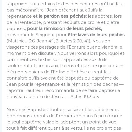
s’appuient sur certains textes des Ecritures qu’il ne faut
pas mécon­naître : Jean prêchant aux Juifs la
repentance
et le pardon des péchés;
les apôtres, lors
de la Pente­côte, pressant les Juifs de croire et d’être
baptisés
, pour la rémission de leurs péchés,
d’invoquer le Seigneur pour
être laves de leurs péchés
(Matthieu 3:6; Jean 4:1, 2; Actes 2:38, 41). Nous en­
visagerons ces passages de l’Ecriture quand viendra le
moment d’en discuter. Nous verrons alors pourquoi et
comment ces textes sont applicables aux Juifs
seulement et jamais aux Païens et que lorsque certains
éléments païens de l’Eglise d’Ephèse eurent fait
connaître qu’ils avaient été baptisés du baptême de
Jean pour la re­pentance et la rémission des péchés —
l’apôtre Paul leur recommanda de se faire baptiser à
nouveau au nom de Jésus. — Actes 19:3 à 5
Nos amis Baptistes, tout en se faisant les défenseurs
non moins ardents de l’immersion dans l’eau comme
le seul baptême valable, adoptent un point de vue
tout à fait différent quant à sa vertu. Ils ne croient pas