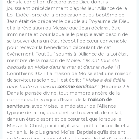
dans la condition d’accord avec Dieu dont ils
jouissaient précédemment d’après leur Alliance de la
Loi. L’idée force de la prédication et du baptême de
Jean était de préparer le peuple au Royaume de Dieu
et à la révélation du Messie que Jean déclarait être
imminente et pour laquelle le peuple avait besoin de
se trouver dans un état réceptif de cœur convenable
pour recevoir la béné­diction découlant de cet
événement. Tout Juif soumis à l’Alliance de la Loi était
membre de la maison de Moïse.
“ Ils ont tous été
baptisés en Moïse dans la mer et dans la nuée ”
(1
Corinthiens 10:2.). La maison de Moïse était une maison
de serviteurs selon qu’il est écrit :
“ Moïse a été fidèle
dans toute sa maison
comme serviteur
”
(Hébreux 3:5).
Dans la pensée divine, tout membre sin­cère de la
communauté typique d’Israël, de la
maison de
serviteurs
, avec Moïse, le médiateur de l’Alliance
typique de la Loi, pour chef, se trouverait, de ce fait,
dans un état d’esprit et de cœur tel, que lorsque le
Messie, le Christ, paraîtrait, il serait prêt à l’accueillir et à
voir en lui le plus grand Moïse. Baptisés qu’ils étaient
en Moïse dans la mer et dans la nuée, le fait d’accepter