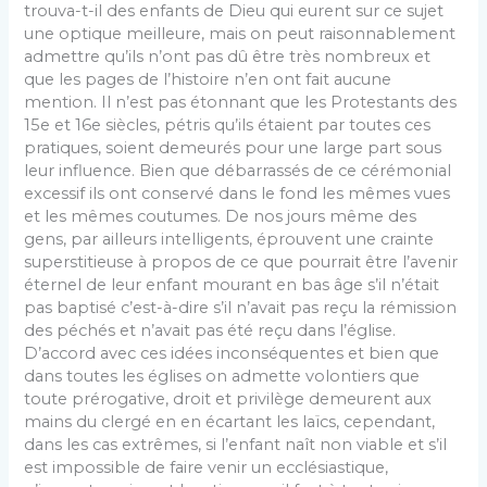
trouva-t-il des enfants de Dieu qui eurent sur ce sujet
une op­tique meilleure, mais on peut raisonnablement
admettre qu’ils n’ont pas dû être très nombreux et
que les pages de l’histoire n’en ont fait aucune
mention. Il n’est pas étonnant que les Protestants des
15e et 16e siècles, pétris qu’ils étaient par toutes ces
pratiques, soient demeurés pour une large part sous
leur influence. Bien que débar­rassés de ce cérémonial
excessif ils ont conservé dans le fond les mêmes vues
et les mêmes coutumes. De nos jours même des
gens, par ailleurs intelligents, éprouvent une crainte
superstitieuse à propos de ce que pourrait être l’avenir
éternel de leur enfant mourant en bas âge s’il n’était
pas baptisé c’est-à-dire s’il n’avait pas reçu la rémission
des péchés et n’avait pas été reçu dans l’église.
D’accord avec ces idées inconséquentes et bien que
dans toutes les églises on admette volontiers que
toute préro­gative, droit et privilège demeurent aux
mains du clergé en en écartant les laïcs, cependant,
dans les cas extrêmes, si l’enfant naît non viable et s’il
est impossible de faire venir un ecclésiastique,