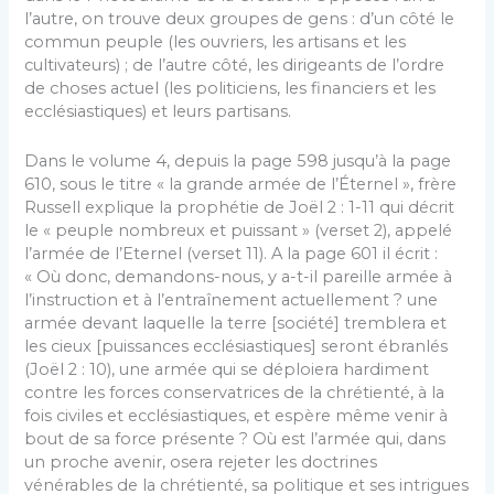
l’autre, on trouve deux groupes de gens : d’un côté le
commun peuple (les ouvriers, les artisans et les
cultivateurs) ; de l’autre côté, les dirigeants de l’ordre
de choses actuel (les politiciens, les financiers et les
ecclésiastiques) et leurs partisans.
Dans le volume 4, depuis la page 598 jusqu’à la page
610, sous le titre « la grande armée de l’Éternel », frère
Russell explique la prophétie de Joël 2 : 1-11 qui décrit
le « peuple nombreux et puissant » (verset 2), appelé
l’armée de l’Eternel (verset 11). A la page 601 il écrit :
« Où donc, demandons-nous, y a-t-il pareille armée à
l’instruction et à l’entraînement actuellement ? une
armée devant laquelle la terre [société] tremblera et
les cieux [puissances ecclésiastiques] seront ébranlés
(Joël 2 : 10), une armée qui se déploiera hardiment
contre les forces conservatrices de la chrétienté, à la
fois civiles et ecclésiastiques, et espère même venir à
bout de sa force présente ? Où est l’armée qui, dans
un proche avenir, osera rejeter les doctrines
vénérables de la chrétienté, sa politique et ses intrigues