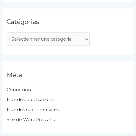
Catégories
C
a
t
é
g
Méta
o
r
Connexion
i
Flux des publications
e
Flux des commentaires
s
Site de WordPress-FR