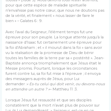
toutes »
(Jude 3). Nous devons tous rester attentifs,
pour que cette espèce de maladie spirituelle
n’envahisse pas notre cœur, que nous ne doutions pas
de la vérité, et finalement « nous lasser de faire le
bien » – Galates 6 : 9.
Avec l’aval du Seigneur, l’élément temps fut une
épreuve pour son peuple. La longue attente jusqu’à la
naissance d’Isaac fut certainement une épreuve pour
la foi d’Abraham ; et « il mourut dans la foi » sans avoir
vu la réalisation de la promesse de Dieu de bénir
toutes les familles de la terre par sa « postérité ». Jean-
Baptiste annonça triomphalement que Jésus était le
Messie promis. Pourtant, lorsque les circonstances
furent contre lui, sa foi fut mise à l’épreuve ; il envoya
des messagers auprès de Jésus, pour Lui
demander :
« Es-tu celui qui doit venir, ou devons-nous
en attendre un autre ? »
– Matthieu 11 :3.
Lorsque Jésus fut ressuscité et que ses disciples
constatèrent que la mort n’avait plus de pouvoir sur
Lui, ils Lui demandèrent :
« Seigneur, est-ce en ce