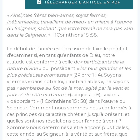
TÉLÉCHARGER L'ARTICLE EN PDF
« Ainsi,mes frères bien-aimés, soyez fermes,
inébranlables, travaillant de mieux en mieux à l’œuvre
du Seigneur, sachant que votre travail ne sera pas vain
dans le Seigneur. »
– 1Corinthiens 15 :58.
Le début de l’année est l’occasion de faire le point et
d’examiner si, en tant qu’enfants de Dieu, notre
attitude est conforme à celle de
« participants de la
nature divine »
qui possèdent
« les plus grandes et les
plus précieuses promesses »
(2Pierre 1 : 4). Soyons
« fermes » dans notre foi, « inébranlables », ne soyons
pas
« semblable au flot de la mer, agité par le vent et
poussé de côté et d’autre. »
(Jacques 1 : 6), soyons
« débordant » (1 Corinthiens 15 : 58) dans l’œuvre du
Seigneur. Comment nous sommes-nous conformés à
ces principes du caractère chrétien jusqu’à présent, et
quelles sont nos résolutions pour l’année à venir ?
Sommes-nous déterminés à être encore plus fidèles,
cette année, au Seigneur, à la vérité et aux frères, que