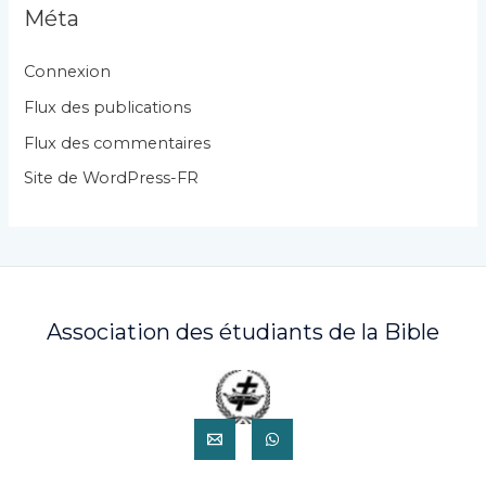
g
Méta
o
r
Connexion
i
Flux des publications
e
Flux des commentaires
s
Site de WordPress-FR
Association des étudiants de la Bible