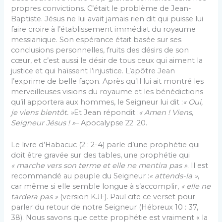
propres convictions. C’était le problème de Jean-
Baptiste. Jésus ne lui avait jamais rien dit qui puisse lui
faire croire à l’établissement immédiat du royaume
messianique. Son espérance était basée sur ses
conclusions personnelles, fruits des désirs de son
cœur, et c’est aussi le désir de tous ceux qui aiment la
justice et qui haïssent l’injustice. L’apôtre Jean
l’exprime de belle façon. Après qu’Il lui ait montré les
merveilleuses visions du royaume et les bénédictions
qu’il apportera aux hommes, le Seigneur lui dit :
« Oui,
je viens bientôt. »
Et Jean répondit :
« Amen ! Viens,
Seigneur Jésus ! »
– Apocalypse 22 :20.
Le livre d’Habacuc (2 : 2-4) parle d’une prophétie qui
doit être gravée sur des tables, une prophétie qui
« marche vers son terme et elle ne mentira pas »
. Il est
recommandé au peuple du Seigneur :
« attends-la »
,
car même si elle semble longue à s’accomplir,
« elle ne
tardera pas »
(version KJF). Paul cite ce verset pour
parler du retour de notre Seigneur (Hébreux 10 : 37,
38). Nous savons que cette prophétie est vraiment « la