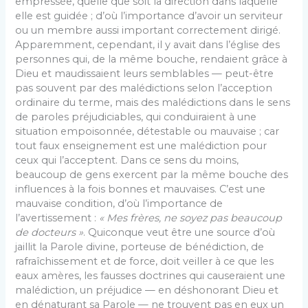
empressée, quelle que soit la direction dans laquelle
elle est guidée ; d’où l’importance d’avoir un serviteur
ou un membre aussi important correctement dirigé.
Apparemment, cependant, il y avait dans l’église des
personnes qui, de la même bouche, rendaient grâce à
Dieu et maudissaient leurs semblables — peut-être
pas souvent par des malédictions selon l’acception
ordinaire du terme, mais des malédictions dans le sens
de paroles préjudiciables, qui conduiraient à une
situation empoisonnée, détestable ou mauvaise ; car
tout faux enseignement est une malédiction pour
ceux qui l’acceptent. Dans ce sens du moins,
beaucoup de gens exercent par la même bouche des
influences à la fois bonnes et mauvaises. C’est une
mauvaise condition, d’où l’importance de
l’avertissement :
« Mes frères, ne soyez pas beaucoup
de docteurs »
. Quiconque veut être une source d’où
jaillit la Parole divine, porteuse de bénédiction, de
rafraîchissement et de force, doit veiller à ce que les
eaux amères, les fausses doctrines qui causeraient une
malédiction, un préjudice — en déshonorant Dieu et
en dénaturant sa Parole — ne trouvent pas en eux un