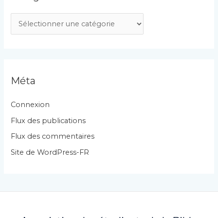
C
a
t
é
g
Méta
o
r
Connexion
i
Flux des publications
e
Flux des commentaires
s
Site de WordPress-FR