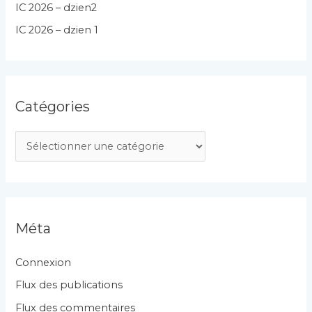
IC 2026 – dzien2
IC 2026 – dzien 1
Catégories
C
a
t
é
g
Méta
o
r
Connexion
i
Flux des publications
e
Flux des commentaires