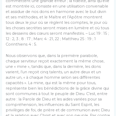
commettent une grande erreur ; la fidélité, ainsi qu’elle
est montrée ici, consiste en une utilisation convenable
et assidue de nos dons en harmonie avec le but divin
et ses méthodes, et le Maître et l’Apôtre montrent
tous deux le jour où se règlent les comptes, le jour où
les choses secrètes seront mises en lumière et où tous
les desseins des cœurs seront manifestés. – Luc 19 : 15 ;
12 : 2, 3 ; 8 : 17 ; Marc 4 : 21, 22 ; Matthieu 25 : 19 ; 1
Corinthiens 4 : 5.
Nous observons que, dans la première parabole,
chaque serviteur reçoit exactement la même chose,
une « mine », tandis que, dans la dernière, les dons
varient, l’un reçoit cinq talents, un autre deux et un
autre un, « à chaque homme selon ses différentes
capacités ». La mine, qui est la même pour tous,
représente bien les bénédictions de la grâce divine qui
sont communes à tout le peuple de Dieu. C’est, entre
autre : la Parole de Dieu et les aides variées pour sa
compréhension, les influences du Saint Esprit, les
privilèges de foi, de prière et de communion avec Dieu
et la relation avec Christ et avec son peuple. Par contre