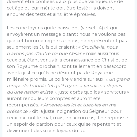
doivent être confiées « aux plus que vainqueurs » de
cet âge et leur mérite doit être testé : ils doivent
endurer des tests et ainsi être éprouvés.
Les concitoyens qui le haïssaient (verset 14) et qui
envoyèrent un message disant : nous ne voulons pas
que cet homme règne sur nous, ne représentent pas
seulement les Juifs qui criaient :
« Crucifie-le, nous
n’avons pas d’autre roi que César »
mais aussi tous
ceux qui, étant venus à la connaissance de Christ et de
son Royaume prochain, sont tellement en désaccord
avec la justice qu’ils ne désirent pas le Royaume
millénaire promis. La colère viendra sur eux,
« un grand
temps de trouble tel qu’il n’y en a jamais eu depuis
qu’une nation existe »,
juste après que les « serviteurs »
auront rendu leurs comptes et auront été
récompensés.
« Amenez-les ici et tuez-les en ma
présence »
dit la juste indignation du Seigneur pour
ceux qui font le mal, mais, en aucun cas, Il ne repousse
un espoir de pardon pour ceux qui se repentent et
deviennent des sujets loyaux du Roi.