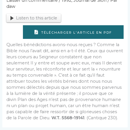
Laisser un commentaire
/
1992
,
Journal de Sion
/ Par
daw
Listen to this article
TÉLÉCHARGER L'ARTICLE EN PDF
Quelles bénédictions avons-nous reçues ? Comme la
Bible nous l’avait dit, ainsi en a-t-il été. Ceux qui ouvrent
leurs coeurs au Seigneur constatent que non
seulement II y entre et soupe avec eux, mais Il devient
leur serviteur, les réconforte et leur sert la « nourriture
au temps convenable ». C’est à ce fait qu’il faut
attribuer toutes les vérités bénies dont nous nous
sommes délectés depuis que nous sommes parvenus
à la lumière de la vérité présente ; il prouve que ce
divin Plan des Ages n’est pas de provenance humaine
ni un plan ou projet humain, car un être humain n’est
pas capable de faire ressortir de si glorieuses choses
de la Parole de Dieu.
W.T. 5568-19141
. (Cantique 230).