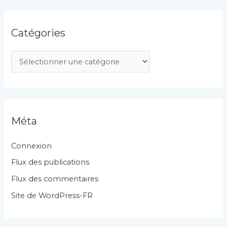
Catégories
C
a
t
é
g
Méta
o
r
Connexion
i
Flux des publications
e
Flux des commentaires
s
Site de WordPress-FR