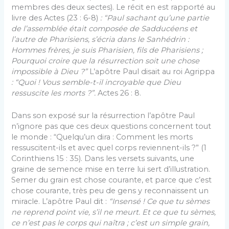
membres des deux sectes). Le récit en est rapporté au
livre des Actes (23 : 6-8)
: “Paul sachant qu’une partie
de l’assemblée était composée de Sadducéens et
l’autre de Pharisiens, s’écria dans le Sanhédrin :
Hommes frères, je suis Pharisien, fils de Pharisiens ;
Pourquoi croire que la résurrection soit une chose
impossible à Dieu ?”
L’apôtre Paul disait au roi Agrippa
: “Quoi ! Vous semble-t-il incroyable que Dieu
ressuscite les morts ?”.
Actes 26 : 8.
Dans son exposé sur la résurrection l’apôtre Paul
n’ignore pas que ces deux questions concernent tout
le monde : “Quelqu’un dira : Comment les morts
ressuscitent-ils et avec quel corps reviennent-ils ?” (1
Corinthiens 15 : 35). Dans les versets suivants, une
graine de semence mise en terre lui sert d’illustration.
Semer du grain est chose courante, et parce que c’est
chose courante, très peu de gens y reconnaissent un
miracle. L’apôtre Paul dit :
“Insensé ! Ce que tu sèmes
ne reprend point vie, s’il ne meurt. Et ce que tu sèmes,
ce n’est pas le corps qui naîtra ; c’est un simple grain,