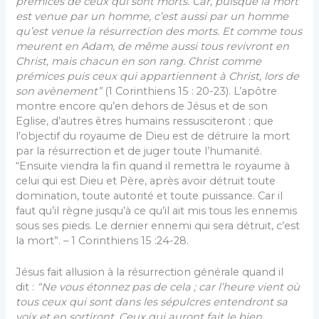
prémices de ceux qui sont morts. Car, puisque la mort
est venue par un homme, c’est aussi par un homme
qu’est venue la résurrection des morts. Et comme tous
meurent en Adam, de même aussi tous revivront en
Christ, mais chacun en son rang. Christ comme
prémices puis ceux qui appartiennent à Christ, lors de
son avènement”
(1 Corinthiens 15 : 20-23). L’apôtre
montre encore qu’en dehors de Jésus et de son
Eglise, d’autres êtres humains ressusciteront ; que
l’objectif du royaume de Dieu est de détruire la mort
par la résurrection et de juger toute l’humanité.
“Ensuite viendra la fin quand il remettra le royaume à
celui qui est Dieu et Père, après avoir détruit toute
domination, toute autorité et toute puissance. Car il
faut qu’il règne jusqu’à ce qu’il ait mis tous les ennemis
sous ses pieds. Le dernier ennemi qui sera détruit, c’est
la mort”. – 1 Corinthiens 15 :24-28.
Jésus fait allusion à la résurrection générale quand il
dit :
“Ne vous étonnez pas de cela ; car l’heure vient où
tous ceux qui sont dans les sépulcres entendront sa
voix et en sortiront. Ceux qui auront fait le bien