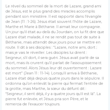
Le réveil du sommeil de la mort de Lazare, grand ami
de Jésus, est le plus grand des miracles accomplis
pendant son ministère. Il est rapporté dans l’évangile
de Jean (11 : 1-26). Jésus était souvent l’hôte de Lazare,
Marthe et Marie à Béthanie. Il aimait leur compagnie.
Un jour qu’il était au-delà du Jourdain, on lui fit dire que
Lazare était malade, il ne se rendit pas tout de suite à
Béthanie, mais attendit deux jours pour se mettre en
route. Il dit à ses disciples : “Lazare, notre ami, dort ;
mais je vais le réveiller. Les disciples lui dirent :
Seigneur, s’il dort, il sera guéri. Jésus avait parlé de sa
mort, mais ils crurent qu’il parlait de l’assoupissement
du sommeil. Alors Jésus leur dit ouvertement : Lazare
est mort” (Jean 11 : 11-14). Lorsqu’il arriva à Béthanie,
Lazare était déjà depuis quatre jours dans le sépulcre. Il
ordonna qu’on enlevât la pierre qui fermait l’entrée de
la grotte, mais Marthe, la sœur du défunt dit :
“Seigneur, il sent déjà, il y a quatre jours qu’il est là”. La
pierre fut enlevée, et Jésus pria son Père, et le
remercia de l’exaucer toujours.