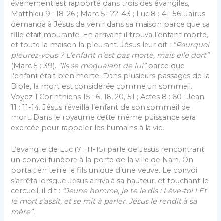
événement est rapporté dans trois des évangiles,
Matthieu 9 : 18-26 ; Marc 5 : 22-43 ; Luc 8 : 41-56. Jaïrus
demanda à Jésus de venir dans sa maison parce que sa
fille était mourante. En arrivant il trouva l’enfant morte,
et toute la maison la pleurant. Jésus leur dit
: “Pourquoi
pleurez-vous ? L’enfant n’est pas morte, mais elle dort”
(Marc 5 : 39).
“Ils se moquaient de lui”
parce que
l’enfant était bien morte. Dans plusieurs passages de la
Bible, la mort est considérée comme un sommeil.
Voyez 1 Corinthiens 15 : 6, 18, 20, 51 ; Actes 8 : 60 ; Jean
11 : 11-14. Jésus réveilla l’enfant de son sommeil de
mort. Dans le royaume cette même puissance sera
exercée pour rappeler les humains à la vie.
L’évangile de Luc (7 : 11-15) parle de Jésus rencontrant
un convoi funèbre à la porte de la ville de Nain. On
portait en terre le fils unique d’une veuve. Le convoi
s’arrêta lorsque Jésus arriva à sa hauteur, et touchant le
cercueil, il dit :
“Jeune homme, je te le dis : Lève-toi ! Et
le mort s’assit, et se mit à parler. Jésus le rendit à sa
mère”.