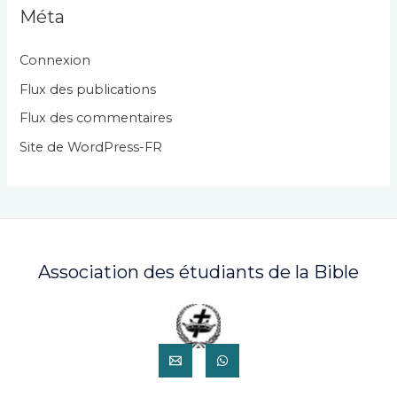
g
Méta
o
r
Connexion
i
Flux des publications
e
Flux des commentaires
s
Site de WordPress-FR
Association des étudiants de la Bible