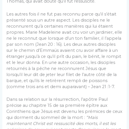
Thomas, qui avait douté qu’il fût ressuscité.
Les autres fois il ne fut pas reconnu parce qu’il s’était
présenté sous un autre aspect. Les disciples ne le
reconnurent qu’à certaines manières qui lui étaient
propres. Marie Madeleine avait cru voir un jardinier, elle
ne le reconnut que lorsque d’un ton familier, il l’appela
par son nom (Jean 20 : 16). Les deux autres disciples
sur le chemin d’Emmaüs avaient cru avoir affaire à un
étranger jusqu’à ce qu’il prît du pain, le bénit, le rompit
et le leur donna. En une autre occasion, les disciples
retournés à la pêche ne reconnurent Jésus que
lorsqu’il leur dit de jeter leur filet de l’autre côté de la
barque, et qu’ils le retirèrent rempli de poissons
(comme trois ans et demi auparavant) – Jean 21 :1-7.
Dans sa relation sur la résurrection, l’apôtre Paul
précise au chapitre 15 de sa première épître aux
Corinthiens que Jésus est devenu les prémices de ceux
qui dorment du sommeil de la mort :
“Mais
maintenant Christ est ressuscité des morts, il est les