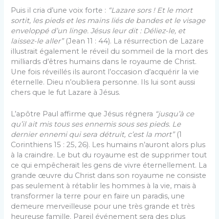
Puis il cria d’une voix forte :
“Lazare sors ! Et le mort
sortit, les pieds et les mains liés de bandes et le visage
enveloppé d’un linge. Jésus leur dit : Déliez-le, et
laissez-le aller”
(Jean 11 : 44). La résurrection de Lazare
illustrait également le réveil du sommeil de la mort des
milliards d’êtres humains dans le royaume de Christ.
Une fois réveillés ils auront l’occasion d’acquérir la vie
éternelle. Dieu n’oubliera personne. Ils lui sont aussi
chers que le fut Lazare à Jésus.
L’apôtre Paul affirme que Jésus régnera
“jusqu’à ce
qu’il ait mis tous ses ennemis sous ses pieds. Le
dernier ennemi qui sera détruit, c’est la mort”
(1
Corinthiens 15 : 25, 26). Les humains n’auront alors plus
à la craindre. Le but du royaume est de supprimer tout
ce qui empêcherait les gens de vivre éternellement. La
grande œuvre du Christ dans son royaume ne consiste
pas seulement à rétablir les hommes à la vie, mais à
transformer la terre pour en faire un paradis, une
demeure merveilleuse pour une très grande et très
heureuse famille. Pareil événement sera des plus